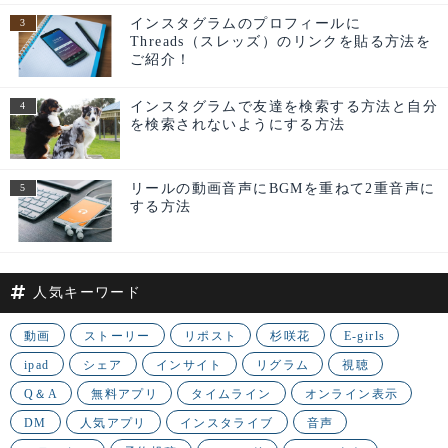
インスタグラムのプロフィールに
Threads（スレッズ）のリンクを貼る方法を
ご紹介！
インスタグラムで友達を検索する方法と自分
を検索されないようにする方法
リールの動画音声にBGMを重ねて2重音声に
する方法
人気キーワード
動画
ストーリー
リポスト
杉咲花
E-girls
ipad
シェア
インサイト
リグラム
視聴
Q＆A
無料アプリ
タイムライン
オンライン表示
DM
人気アプリ
インスタライブ
音声