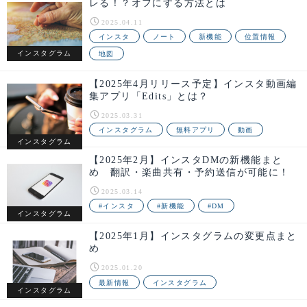
レる！？オフにする方法とは
2025.04.11
インスタ
ノート
新機能
位置情報
インスタグラム
地図
【2025年4月リリース予定】インスタ動画編
集アプリ「Edits」とは？
2025.03.31
インスタグラム
無料アプリ
動画
インスタグラム
【2025年2月】インスタDMの新機能まと
め 翻訳・楽曲共有・予約送信が可能に！
2025.03.14
#インスタ
#新機能
#DM
インスタグラム
【2025年1月】インスタグラムの変更点まと
め
2025.01.20
最新情報
インスタグラム
インスタグラム