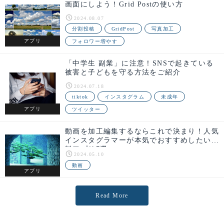
画面にしよう！Grid Postの使い方
2024.08.07
分割投稿
GridPost
写真加工
アプリ
フォロワー増やす
「中学生 副業」に注意！SNSで起きている
被害と子どもを守る方法をご紹介
2024.07.18
tiktok
インスタグラム
未成年
アプリ
ツイッター
動画を加工編集するならこれで決まり！人気
インスタグラマーが本気でおすすめしたい無
料アプリ7選
2024.05.10
動画
アプリ
Read More