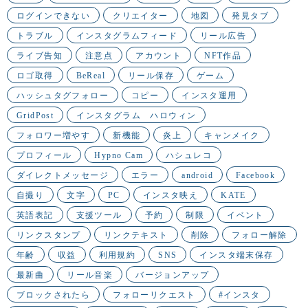
ログインできない
クリエイター
地図
発見タブ
トラブル
インスタグラムフィード
リール広告
ライブ告知
注意点
アカウント
NFT作品
ロゴ取得
BeReal
リール保存
ゲーム
ハッシュタグフォロー
コピー
インスタ運用
GridPost
インスタグラム ハロウィン
フォロワー増やす
新機能
炎上
キャンメイク
プロフィール
Hypno Cam
ハシュレコ
ダイレクトメッセージ
エラー
android
Facebook
自撮り
文字
PC
インスタ映え
KATE
英語表記
支援ツール
予約
制限
イベント
リンクスタンプ
リンクテキスト
削除
フォロー解除
年齢
収益
利用規約
SNS
インスタ端末保存
最新曲
リール音楽
バージョンアップ
ブロックされたら
フォローリクエスト
#インスタ