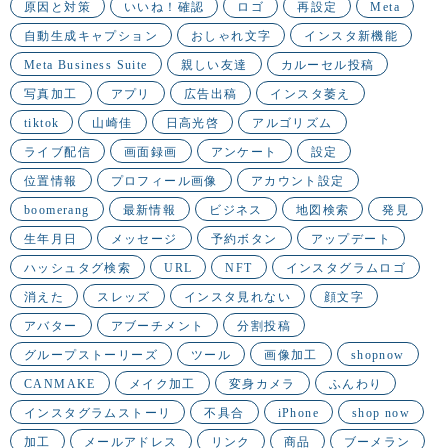
原因と対策
いいね！確認
ロゴ
再設定
Meta
自動生成キャプション
おしゃれ文字
インスタ新機能
Meta Business Suite
親しい友達
カルーセル投稿
写真加工
アプリ
広告出稿
インスタ萎え
tiktok
山崎佳
日高光啓
アルゴリズム
ライブ配信
画面録画
アンケート
設定
位置情報
プロフィール画像
アカウント設定
boomerang
最新情報
ビジネス
地図検索
発見
生年月日
メッセージ
予約ボタン
アップデート
ハッシュタグ検索
URL
NFT
インスタグラムロゴ
消えた
スレッズ
インスタ見れない
顔文字
アバター
アブーチメント
分割投稿
グループストーリーズ
ツール
画像加工
shopnow
CANMAKE
メイク加工
変身カメラ
ふんわり
インスタグラムストーリ
不具合
iPhone
shop now
加工
メールアドレス
リンク
商品
ブーメラン