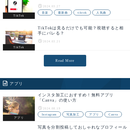
2024.03.27
音楽
最新曲
tiktok
人気曲
TikTok
TikTokは見るだけでも可能？視聴すると相
手にバレる？
2024.03.21
TikTok
Read More
アプリ
インスタ加工におすすめ！無料アプリ
「Canva」の使い方
2024.08.19
Instagram
写真加工
アプリ
Canva
アプリ
写真を分割投稿しておしゃれなプロフィール