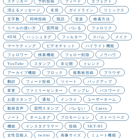
ステッカー
予約投稿
フィード
エフェクト
消えるメッセージ
名前
ガイドライン
リミックス
文字数
同時投稿
既読
音楽
検索方法
リールの使い方
質問箱
バレる
フォロリク
#DM
ハッシュタグ
フィルター
スパム
メイク
マーケティング
ビデオチャット
ハイライト機能
フォロワー
検索機能
フォロー削除
ノウハウ
YouTube
スタンプ
非公開
トレンド
アーカイブ機能
ブロック
複数枚投稿
ブラウザ
翻訳
フィード投稿
ツイート
バックアップ
変更
ファミリーセンター
テンプレ
パスワード
お題スタンプ
通知
インライ
ユーザーネーム
動画音声
質問スタンプ
バレない
Canva
ノート
ネームタグ
プロモーション
ストーリーズ
機能
インスタグラマー
投稿
SKY-HI
女性芸能人
twitter
画像サイズ
ミュート機能