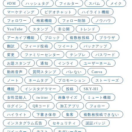
#DM
ハッシュタグ
フィルター
スパム
メイク
マーケティング
ビデオチャット
ハイライト機能
フォロワー
検索機能
フォロー削除
ノウハウ
YouTube
スタンプ
非公開
トレンド
アーカイブ機能
ブロック
複数枚投稿
ブラウザ
翻訳
フィード投稿
ツイート
バックアップ
変更
ファミリーセンター
テンプレ
パスワード
お題スタンプ
通知
インライ
ユーザーネーム
動画音声
質問スタンプ
バレない
Canva
ノート
ネームタグ
プロモーション
ストーリーズ
機能
インスタグラマー
投稿
SKY-HI
女性芸能人
twitter
画像サイズ
ミュート機能
ログイン
QRコード
加工アプリ
フォロー
ハイライト
下書き保存
集客
複数枚投稿できない
インスタグラム広告
セキュリティ
認証バッジ
ツイッター
テスト
モデレーター