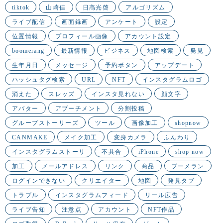
tiktok
山崎佳
日高光啓
アルゴリズム
ライブ配信
画面録画
アンケート
設定
位置情報
プロフィール画像
アカウント設定
boomerang
最新情報
ビジネス
地図検索
発見
生年月日
メッセージ
予約ボタン
アップデート
ハッシュタグ検索
URL
NFT
インスタグラムロゴ
消えた
スレッズ
インスタ見れない
顔文字
アバター
アブーチメント
分割投稿
グループストーリーズ
ツール
画像加工
shopnow
CANMAKE
メイク加工
変身カメラ
ふんわり
インスタグラムストーリ
不具合
iPhone
shop now
加工
メールアドレス
リンク
商品
ブーメラン
ログインできない
クリエイター
地図
発見タブ
トラブル
インスタグラムフィード
リール広告
ライブ告知
注意点
アカウント
NFT作品