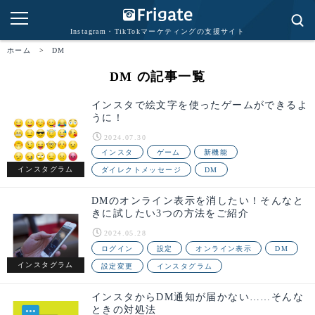
Instagram・TikTokマーケティングの支援サイト
ホーム
>
DM
DM の記事一覧
インスタで絵文字を使ったゲームができるよ
うに！
2024.07.30
インスタ
ゲーム
新機能
インスタグラム
ダイレクトメッセージ
DM
DMのオンライン表示を消したい！そんなと
きに試したい3つの方法をご紹介
2024.05.28
ログイン
設定
オンライン表示
DM
インスタグラム
設定変更
インスタグラム
インスタからDM通知が届かない……そんな
ときの対処法