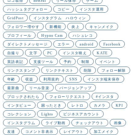
ロゴ取得
BeReal
リール保存
ゲーム
ハッシュタグフォロー
コピー
インスタ運用
GridPost
インスタグラム ハロウィン
フォロワー増やす
新機能
炎上
キャンメイク
プロフィール
Hypno Cam
ハシュレコ
ダイレクトメッセージ
エラー
android
Facebook
自撮り
文字
PC
インスタ映え
KATE
英語表記
支援ツール
予約
制限
イベント
リンクスタンプ
リンクテキスト
削除
フォロー解除
年齢
収益
利用規約
SNS
インスタ端末保存
最新曲
リール音楽
バージョンアップ
ブロックされたら
フォローリクエスト
#インスタ
インタビュー
困ったとき
レトロ
カメラ
KPI
コレクション
Lighto
ビジネスアカウント
インスタグラム
ライブ動画
チェックアウト
画像
友達
コメント非表示
レイアウト
加工メイク