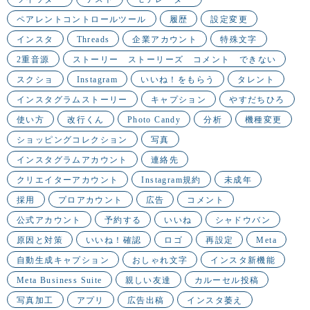
ペアレントコントロールツール
履歴
設定変更
インスタ
Threads
企業アカウント
特殊文字
2重音源
ストーリー ストーリーズ コメント できない
スクショ
Instagram
いいね！をもらう
タレント
インスタグラムストーリー
キャプション
やすだちひろ
使い方
改行くん
Photo Candy
分析
機種変更
ショッピングコレクション
写真
インスタグラムアカウント
連絡先
クリエイターアカウント
Instagram規約
未成年
採用
プロアカウント
広告
コメント
公式アカウント
予約する
いいね
シャドウバン
原因と対策
いいね！確認
ロゴ
再設定
Meta
自動生成キャプション
おしゃれ文字
インスタ新機能
Meta Business Suite
親しい友達
カルーセル投稿
写真加工
アプリ
広告出稿
インスタ萎え