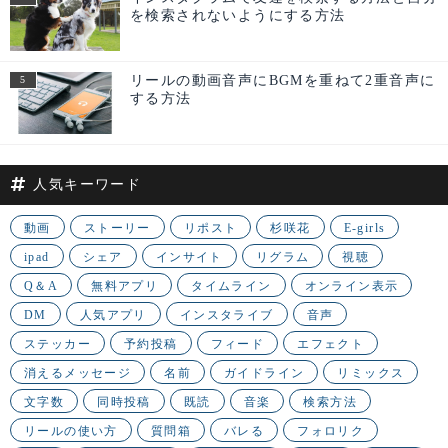
を検索されないようにする方法
リールの動画音声にBGMを重ねて2重音声に
する方法
人気キーワード
動画
ストーリー
リポスト
杉咲花
E-girls
ipad
シェア
インサイト
リグラム
視聴
Q＆A
無料アプリ
タイムライン
オンライン表示
DM
人気アプリ
インスタライブ
音声
ステッカー
予約投稿
フィード
エフェクト
消えるメッセージ
名前
ガイドライン
リミックス
文字数
同時投稿
既読
音楽
検索方法
リールの使い方
質問箱
バレる
フォロリク