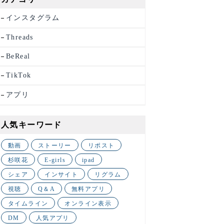
インスタグラム
Threads
BeReal
TikTok
アプリ
人気キーワード
動画
ストーリー
リポスト
杉咲花
E-girls
ipad
シェア
インサイト
リグラム
視聴
Q＆A
無料アプリ
タイムライン
オンライン表示
DM
人気アプリ