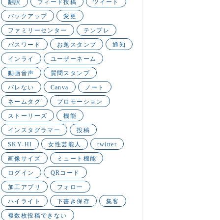
翻訳
フィード投稿
ツイート
バックアップ
変更
ファミリーセンター
テンプレ
パスワード
お題スタンプ
通知
インライ
ユーザーネーム
動画音声
質問スタンプ
バレない
Canva
ノート
ネームタグ
プロモーション
ストーリーズ
機能
インスタグラマー
投稿
SKY-HI
女性芸能人
twitter
画像サイズ
ミュート機能
ログイン
QRコード
加工アプリ
フォロー
ハイライト
下書き保存
集客
複数枚投稿できない