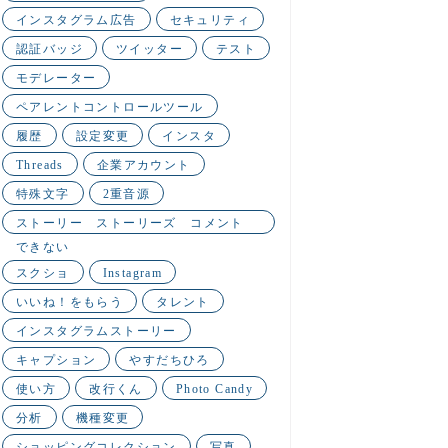
インスタグラム広告
セキュリティ
認証バッジ
ツイッター
テスト
モデレーター
ペアレントコントロールツール
履歴
設定変更
インスタ
Threads
企業アカウント
特殊文字
2重音源
ストーリー ストーリーズ コメント
できない
スクショ
Instagram
いいね！をもらう
タレント
インスタグラムストーリー
キャプション
やすだちひろ
使い方
改行くん
Photo Candy
分析
機種変更
ショッピングコレクション
写真