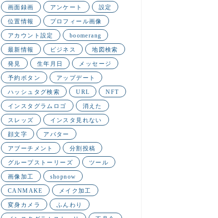
画面録画
アンケート
設定
位置情報
プロフィール画像
アカウント設定
boomerang
最新情報
ビジネス
地図検索
発見
生年月日
メッセージ
予約ボタン
アップデート
ハッシュタグ検索
URL
NFT
インスタグラムロゴ
消えた
スレッズ
インスタ見れない
顔文字
アバター
アブーチメント
分割投稿
グループストーリーズ
ツール
画像加工
shopnow
CANMAKE
メイク加工
変身カメラ
ふんわり