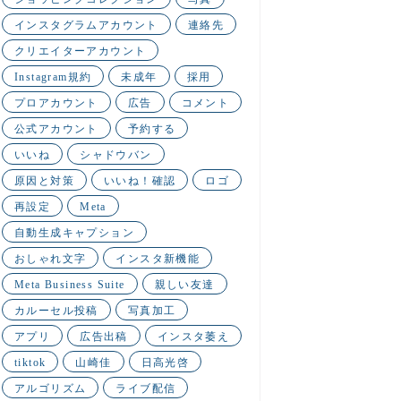
インスタグラムアカウント
連絡先
クリエイターアカウント
Instagram規約
未成年
採用
プロアカウント
広告
コメント
公式アカウント
予約する
いいね
シャドウバン
原因と対策
いいね！確認
ロゴ
再設定
Meta
自動生成キャプション
おしゃれ文字
インスタ新機能
Meta Business Suite
親しい友達
カルーセル投稿
写真加工
アプリ
広告出稿
インスタ萎え
tiktok
山崎佳
日高光啓
アルゴリズム
ライブ配信