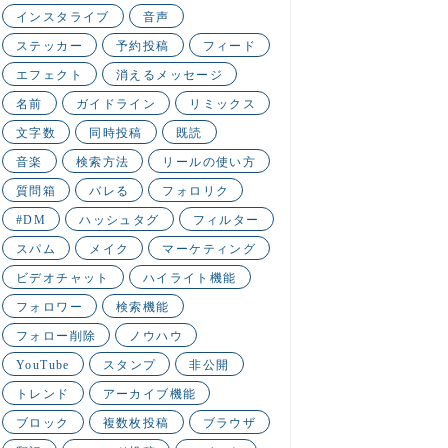
インスタライブ
音声
ステッカー
予約投稿
フィード
エフェクト
消えるメッセージ
名前
ガイドライン
リミックス
文字数
同時投稿
既読
音楽
検索方法
リールの使い方
質問箱
バレる
フォロリク
#DM
ハッシュタグ
フィルター
スパム
メイク
マーケティング
ビデオチャット
ハイライト機能
フォロワー
検索機能
フォロー削除
ノウハウ
YouTube
スタンプ
非公開
トレンド
アーカイブ機能
ブロック
複数枚投稿
ブラウザ