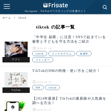
Instagram・TikTokマーケティングの支援サイト
ホーム
>
tiktok
tiktok の記事一覧
「中学生 副業」に注意！SNSで起きている
被害と子どもを守る方法をご紹介
2024.07.18
tiktok
インスタグラム
未成年
アプリ
ツイッター
TikTokのDMの特徴・使い方をご紹介！
2024.03.29
DM
tiktok
TikTok
【2024年最新】TikTokの最新曲や人気曲を
調べる方法！
2024.03.27