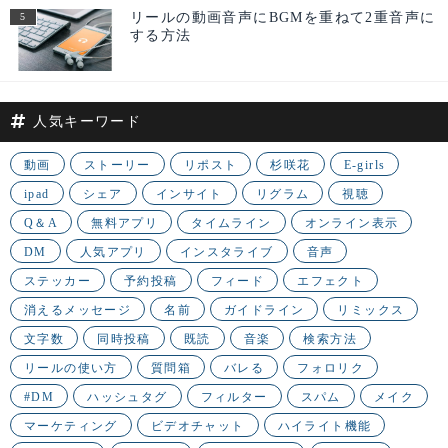
リールの動画音声にBGMを重ねて2重音声に
する方法
人気キーワード
動画
ストーリー
リポスト
杉咲花
E-girls
ipad
シェア
インサイト
リグラム
視聴
Q＆A
無料アプリ
タイムライン
オンライン表示
DM
人気アプリ
インスタライブ
音声
ステッカー
予約投稿
フィード
エフェクト
消えるメッセージ
名前
ガイドライン
リミックス
文字数
同時投稿
既読
音楽
検索方法
リールの使い方
質問箱
バレる
フォロリク
#DM
ハッシュタグ
フィルター
スパム
メイク
マーケティング
ビデオチャット
ハイライト機能