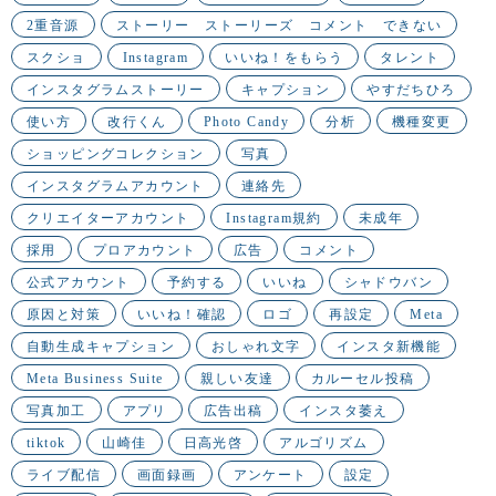
2重音源
ストーリー ストーリーズ コメント できない
スクショ
Instagram
いいね！をもらう
タレント
インスタグラムストーリー
キャプション
やすだちひろ
使い方
改行くん
Photo Candy
分析
機種変更
ショッピングコレクション
写真
インスタグラムアカウント
連絡先
クリエイターアカウント
Instagram規約
未成年
採用
プロアカウント
広告
コメント
公式アカウント
予約する
いいね
シャドウバン
原因と対策
いいね！確認
ロゴ
再設定
Meta
自動生成キャプション
おしゃれ文字
インスタ新機能
Meta Business Suite
親しい友達
カルーセル投稿
写真加工
アプリ
広告出稿
インスタ萎え
tiktok
山崎佳
日高光啓
アルゴリズム
ライブ配信
画面録画
アンケート
設定