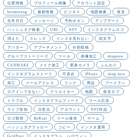
位置情報
プロフィール画像
アカウント設定
boomerang
最新情報
ビジネス
地図検索
発見
生年月日
メッセージ
予約ボタン
アップデート
ハッシュタグ検索
URL
NFT
インスタグラムロゴ
消えた
スレッズ
インスタ見れない
顔文字
アバター
アブーチメント
分割投稿
グループストーリーズ
ツール
画像加工
shopnow
CANMAKE
メイク加工
変身カメラ
ふんわり
インスタグラムストーリ
不具合
iPhone
shop now
加工
メールアドレス
リンク
商品
ブーメラン
ログインできない
クリエイター
地図
発見タブ
トラブル
インスタグラムフィード
リール広告
ライブ告知
注意点
アカウント
NFT作品
ロゴ取得
BeReal
リール保存
ゲーム
ハッシュタグフォロー
コピー
インスタ運用
GridPost
インスタグラム ハロウィン