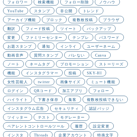
フォロワー
検索機能
フォロー削除
ノウハウ
YouTube
スタンプ
非公開
トレンド
アーカイブ機能
ブロック
複数枚投稿
ブラウザ
翻訳
フィード投稿
ツイート
バックアップ
変更
ファミリーセンター
テンプレ
パスワード
お題スタンプ
通知
インライ
ユーザーネーム
動画音声
質問スタンプ
バレない
Canva
ノート
ネームタグ
プロモーション
ストーリーズ
機能
インスタグラマー
投稿
SKY-HI
女性芸能人
twitter
画像サイズ
ミュート機能
ログイン
QRコード
加工アプリ
フォロー
ハイライト
下書き保存
集客
複数枚投稿できない
インスタグラム広告
セキュリティ
認証バッジ
ツイッター
テスト
モデレーター
ペアレントコントロールツール
履歴
設定変更
インスタ
Threads
企業アカウント
特殊文字