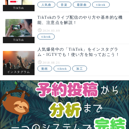
人気曲
音楽
最新曲
tiktok
TikTok
TikTokのライブ配信のやり方や基本的な機
能、注意点を解説！
2024.03.09
tiktok
TikTok
人気爆発中の「TikTok」をインスタグラ
ム・IGTVでも！使い方を知っておこう！
2018.08.21
動画
tiktok
加工
インスタグラム