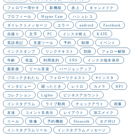
フォロワー増やす
新機能
炎上
キャンメイク
プロフィール
Hypno Cam
ハシュレコ
ダイレクトメッセージ
エラー
android
Facebook
自撮り
文字
PC
インスタ映え
KATE
英語表記
支援ツール
予約
制限
イベント
リンクスタンプ
リンクテキスト
削除
フォロー解除
年齢
収益
利用規約
SNS
インスタ端末保存
最新曲
リール音楽
バージョンアップ
ブロックされたら
フォローリクエスト
#インスタ
インタビュー
困ったとき
レトロ
カメラ
KPI
コレクション
Lighto
ビジネスアカウント
インスタグラム
ライブ動画
チェックアウト
画像
友達
コメント非表示
レイアウト
加工メイク
リール
映像
予約機能
Slooooth
タグ付け
インスタグラムリール
インスタグラムメッセージ