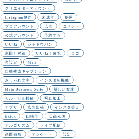
クリエイターアカウント
Instagram規約
未成年
採用
プロアカウント
広告
コメント
公式アカウント
予約する
いいね
シャドウバン
原因と対策
いいね！確認
ロゴ
再設定
Meta
自動生成キャプション
おしゃれ文字
インスタ新機能
Meta Business Suite
親しい友達
カルーセル投稿
写真加工
アプリ
広告出稿
インスタ萎え
tiktok
山崎佳
日高光啓
アルゴリズム
ライブ配信
画面録画
アンケート
設定