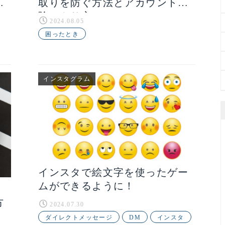
取りを防ぐ方法とアカウント解
除のやり方
2024.08.05
困ったとき
インスタグラム
インスタで絵文字を使ったゲー
ムができるように！
方
2024.07.30
ダイレクトメッセージ
DM
インスタ