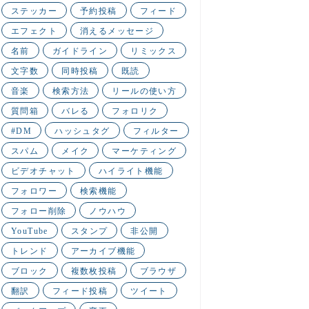
ステッカー
予約投稿
フィード
エフェクト
消えるメッセージ
名前
ガイドライン
リミックス
文字数
同時投稿
既読
音楽
検索方法
リールの使い方
質問箱
バレる
フォロリク
#DM
ハッシュタグ
フィルター
スパム
メイク
マーケティング
ビデオチャット
ハイライト機能
フォロワー
検索機能
フォロー削除
ノウハウ
YouTube
スタンプ
非公開
トレンド
アーカイブ機能
ブロック
複数枚投稿
ブラウザ
翻訳
フィード投稿
ツイート