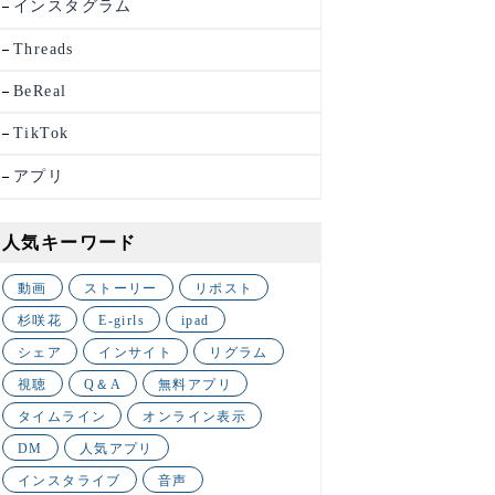
インスタグラム
Threads
BeReal
TikTok
アプリ
人気キーワード
動画
ストーリー
リポスト
杉咲花
E-girls
ipad
シェア
インサイト
リグラム
視聴
Q＆A
無料アプリ
タイムライン
オンライン表示
DM
人気アプリ
インスタライブ
音声