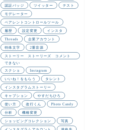
認証バッジ
ツイッター
テスト
モデレーター
ペアレントコントロールツール
履歴
設定変更
インスタ
Threads
企業アカウント
特殊文字
2重音源
ストーリー ストーリーズ コメント
できない
スクショ
Instagram
いいね！をもらう
タレント
インスタグラムストーリー
キャプション
やすだちひろ
使い方
改行くん
Photo Candy
分析
機種変更
ショッピングコレクション
写真
インスタグラムアカウント
連絡先