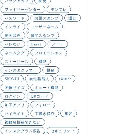
バックアップ
変更
ファミリーセンター
テンプレ
パスワード
お題スタンプ
通知
インライ
ユーザーネーム
動画音声
質問スタンプ
バレない
Canva
ノート
ネームタグ
プロモーション
ストーリーズ
機能
インスタグラマー
投稿
SKY-HI
女性芸能人
twitter
画像サイズ
ミュート機能
ログイン
QRコード
加工アプリ
フォロー
ハイライト
下書き保存
集客
複数枚投稿できない
インスタグラム広告
セキュリティ