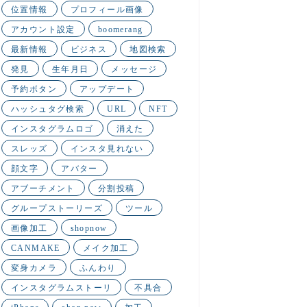
位置情報
プロフィール画像
アカウント設定
boomerang
最新情報
ビジネス
地図検索
発見
生年月日
メッセージ
予約ボタン
アップデート
ハッシュタグ検索
URL
NFT
インスタグラムロゴ
消えた
スレッズ
インスタ見れない
顔文字
アバター
アブーチメント
分割投稿
グループストーリーズ
ツール
画像加工
shopnow
CANMAKE
メイク加工
変身カメラ
ふんわり
インスタグラムストーリ
不具合