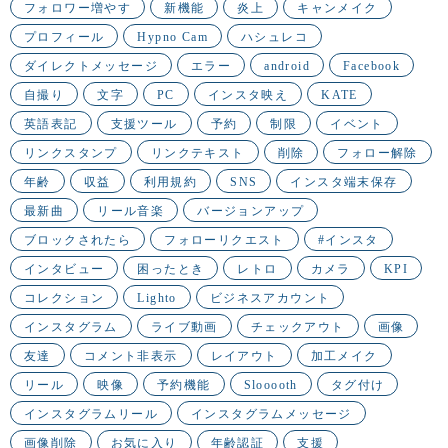
フォロワー増やす
新機能
炎上
キャンメイク
プロフィール
Hypno Cam
ハシュレコ
ダイレクトメッセージ
エラー
android
Facebook
自撮り
文字
PC
インスタ映え
KATE
英語表記
支援ツール
予約
制限
イベント
リンクスタンプ
リンクテキスト
削除
フォロー解除
年齢
収益
利用規約
SNS
インスタ端末保存
最新曲
リール音楽
バージョンアップ
ブロックされたら
フォローリクエスト
#インスタ
インタビュー
困ったとき
レトロ
カメラ
KPI
コレクション
Lighto
ビジネスアカウント
インスタグラム
ライブ動画
チェックアウト
画像
友達
コメント非表示
レイアウト
加工メイク
リール
映像
予約機能
Slooooth
タグ付け
インスタグラムリール
インスタグラムメッセージ
画像削除
お気に入り
年齢認証
支援