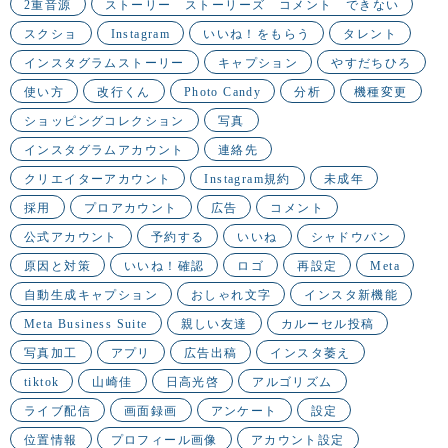
2重音源
ストーリー ストーリーズ コメント できない
スクショ
Instagram
いいね！をもらう
タレント
インスタグラムストーリー
キャプション
やすだちひろ
使い方
改行くん
Photo Candy
分析
機種変更
ショッピングコレクション
写真
インスタグラムアカウント
連絡先
クリエイターアカウント
Instagram規約
未成年
採用
プロアカウント
広告
コメント
公式アカウント
予約する
いいね
シャドウバン
原因と対策
いいね！確認
ロゴ
再設定
Meta
自動生成キャプション
おしゃれ文字
インスタ新機能
Meta Business Suite
親しい友達
カルーセル投稿
写真加工
アプリ
広告出稿
インスタ萎え
tiktok
山崎佳
日高光啓
アルゴリズム
ライブ配信
画面録画
アンケート
設定
位置情報
プロフィール画像
アカウント設定