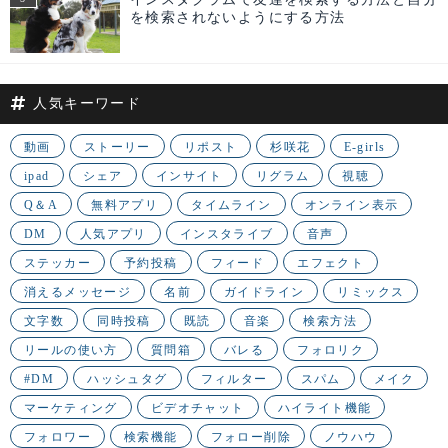
を検索されないようにする方法
人気キーワード
動画
ストーリー
リポスト
杉咲花
E-girls
ipad
シェア
インサイト
リグラム
視聴
Q＆A
無料アプリ
タイムライン
オンライン表示
DM
人気アプリ
インスタライブ
音声
ステッカー
予約投稿
フィード
エフェクト
消えるメッセージ
名前
ガイドライン
リミックス
文字数
同時投稿
既読
音楽
検索方法
リールの使い方
質問箱
バレる
フォロリク
#DM
ハッシュタグ
フィルター
スパム
メイク
マーケティング
ビデオチャット
ハイライト機能
フォロワー
検索機能
フォロー削除
ノウハウ