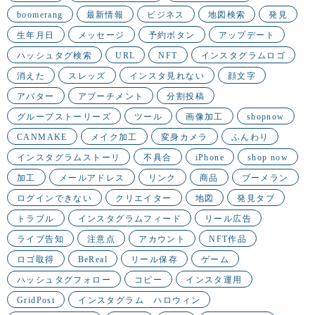
boomerang
最新情報
ビジネス
地図検索
発見
生年月日
メッセージ
予約ボタン
アップデート
ハッシュタグ検索
URL
NFT
インスタグラムロゴ
消えた
スレッズ
インスタ見れない
顔文字
アバター
アブーチメント
分割投稿
グループストーリーズ
ツール
画像加工
shopnow
CANMAKE
メイク加工
変身カメラ
ふんわり
インスタグラムストーリ
不具合
iPhone
shop now
加工
メールアドレス
リンク
商品
ブーメラン
ログインできない
クリエイター
地図
発見タブ
トラブル
インスタグラムフィード
リール広告
ライブ告知
注意点
アカウント
NFT作品
ロゴ取得
BeReal
リール保存
ゲーム
ハッシュタグフォロー
コピー
インスタ運用
GridPost
インスタグラム ハロウィン