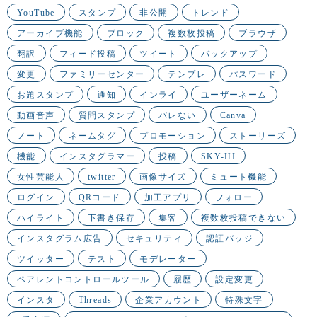
YouTube
スタンプ
非公開
トレンド
アーカイブ機能
ブロック
複数枚投稿
ブラウザ
翻訳
フィード投稿
ツイート
バックアップ
変更
ファミリーセンター
テンプレ
パスワード
お題スタンプ
通知
インライ
ユーザーネーム
動画音声
質問スタンプ
バレない
Canva
ノート
ネームタグ
プロモーション
ストーリーズ
機能
インスタグラマー
投稿
SKY-HI
女性芸能人
twitter
画像サイズ
ミュート機能
ログイン
QRコード
加工アプリ
フォロー
ハイライト
下書き保存
集客
複数枚投稿できない
インスタグラム広告
セキュリティ
認証バッジ
ツイッター
テスト
モデレーター
ペアレントコントロールツール
履歴
設定変更
インスタ
Threads
企業アカウント
特殊文字