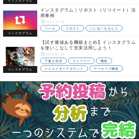
インスタグラム
インスタグラム｜リポスト（リツイート）活
用事例
2017.12.08
ツール
リポスト
いいね！をもらう
インスタグラム
【試す価値ある機能まとめ】インスタグラム
を使いこなして充実活用しよう！
2023.03.24
下書き保存
ストーリー
機能
クリエイターアカウント
アーカイブ機能
インスタグラム