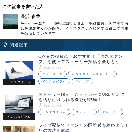
この記事を書いた人
長浜 春香
Instagram歴2年。 趣味は旅行と音楽・映画鑑賞。スマホで写
真を撮影するのが好き。 インスタグラムに関する役立つ情報
を発信していきます。
関連記事
GW前の投稿にもおすすめ！「お題スタン
プ」を使ってストーリー投稿を楽しもう
2023.04.25
ストーリーズ
インスタグラムストーリー
インスタグラム
スタンプ
インスタグラム
ストーリー限定！ステッカーにURLリンク
を貼り付けられる機能が登場！
2021.07.02
インスタグラム
ステッカー
ストーリー
インスタグラム
ライブ配信でファンとの距離感を縮めよう！
配信方法を解説