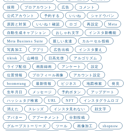
採用
プロアカウント
広告
コメント
公式アカウント
予約する
いいね
シャドウバン
原因と対策
いいね！確認
ロゴ
再設定
Meta
自動生成キャプション
おしゃれ文字
インスタ新機能
Meta Business Suite
親しい友達
カルーセル投稿
写真加工
アプリ
広告出稿
インスタ萎え
tiktok
山崎佳
日高光啓
アルゴリズム
ライブ配信
画面録画
アンケート
設定
位置情報
プロフィール画像
アカウント設定
boomerang
最新情報
ビジネス
地図検索
発見
生年月日
メッセージ
予約ボタン
アップデート
ハッシュタグ検索
URL
NFT
インスタグラムロゴ
消えた
スレッズ
インスタ見れない
顔文字
アバター
アブーチメント
分割投稿
グループストーリーズ
ツール
画像加工
shopnow