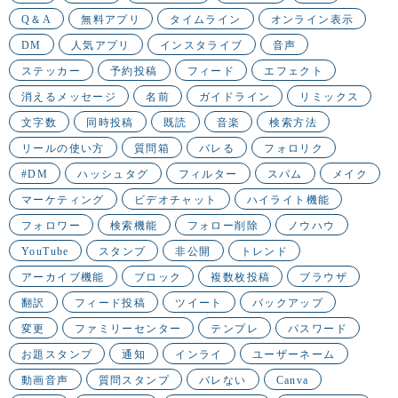
Q＆A
無料アプリ
タイムライン
オンライン表示
DM
人気アプリ
インスタライブ
音声
ステッカー
予約投稿
フィード
エフェクト
消えるメッセージ
名前
ガイドライン
リミックス
文字数
同時投稿
既読
音楽
検索方法
リールの使い方
質問箱
バレる
フォロリク
#DM
ハッシュタグ
フィルター
スパム
メイク
マーケティング
ビデオチャット
ハイライト機能
フォロワー
検索機能
フォロー削除
ノウハウ
YouTube
スタンプ
非公開
トレンド
アーカイブ機能
ブロック
複数枚投稿
ブラウザ
翻訳
フィード投稿
ツイート
バックアップ
変更
ファミリーセンター
テンプレ
パスワード
お題スタンプ
通知
インライ
ユーザーネーム
動画音声
質問スタンプ
バレない
Canva