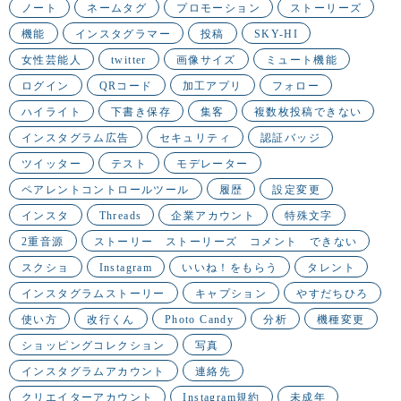
ノート
ネームタグ
プロモーション
ストーリーズ
機能
インスタグラマー
投稿
SKY-HI
女性芸能人
twitter
画像サイズ
ミュート機能
ログイン
QRコード
加工アプリ
フォロー
ハイライト
下書き保存
集客
複数枚投稿できない
インスタグラム広告
セキュリティ
認証バッジ
ツイッター
テスト
モデレーター
ペアレントコントロールツール
履歴
設定変更
インスタ
Threads
企業アカウント
特殊文字
2重音源
ストーリー ストーリーズ コメント できない
スクショ
Instagram
いいね！をもらう
タレント
インスタグラムストーリー
キャプション
やすだちひろ
使い方
改行くん
Photo Candy
分析
機種変更
ショッピングコレクション
写真
インスタグラムアカウント
連絡先
クリエイターアカウント
Instagram規約
未成年