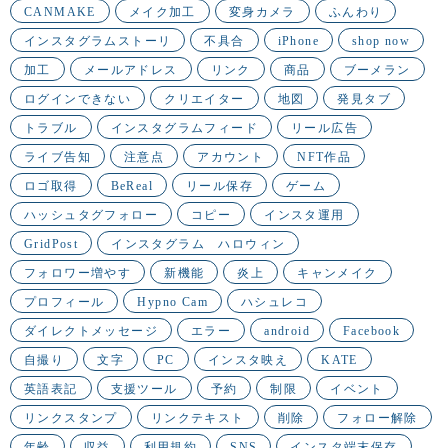
CANMAKE
メイク加工
変身カメラ
ふんわり
インスタグラムストーリ
不具合
iPhone
shop now
加工
メールアドレス
リンク
商品
ブーメラン
ログインできない
クリエイター
地図
発見タブ
トラブル
インスタグラムフィード
リール広告
ライブ告知
注意点
アカウント
NFT作品
ロゴ取得
BeReal
リール保存
ゲーム
ハッシュタグフォロー
コピー
インスタ運用
GridPost
インスタグラム ハロウィン
フォロワー増やす
新機能
炎上
キャンメイク
プロフィール
Hypno Cam
ハシュレコ
ダイレクトメッセージ
エラー
android
Facebook
自撮り
文字
PC
インスタ映え
KATE
英語表記
支援ツール
予約
制限
イベント
リンクスタンプ
リンクテキスト
削除
フォロー解除
年齢
収益
利用規約
SNS
インスタ端末保存