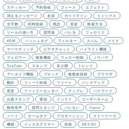
ステッカー
予約投稿
フィード
エフェクト
消えるメッセージ
名前
ガイドライン
リミックス
文字数
同時投稿
既読
音楽
検索方法
リールの使い方
質問箱
バレる
フォロリク
#DM
ハッシュタグ
フィルター
スパム
メイク
マーケティング
ビデオチャット
ハイライト機能
フォロワー
検索機能
フォロー削除
ノウハウ
YouTube
スタンプ
非公開
トレンド
アーカイブ機能
ブロック
複数枚投稿
ブラウザ
翻訳
フィード投稿
ツイート
バックアップ
変更
ファミリーセンター
テンプレ
パスワード
お題スタンプ
通知
インライ
ユーザーネーム
動画音声
質問スタンプ
バレない
Canva
ノート
ネームタグ
プロモーション
ストーリーズ
機能
インスタグラマー
投稿
SKY-HI