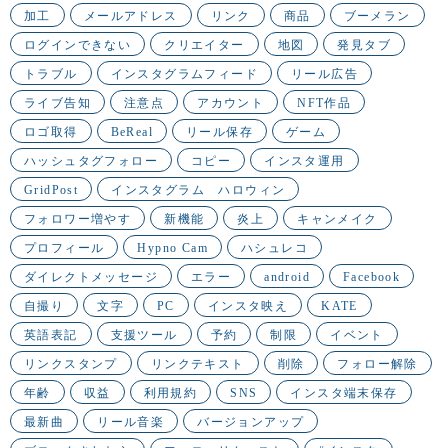
加工
メールアドレス
リンク
商品
ブーメラン
ログインできない
クリエイター
地図
発見タブ
トラブル
インスタグラムフィード
リール広告
ライブ告知
注意点
アカウント
NFT作品
ロゴ取得
BeReal
リール保存
ゲーム
ハッシュタグフォロー
コピー
インスタ運用
GridPost
インスタグラム ハロウィン
フォロワー増やす
新機能
炎上
キャンメイク
プロフィール
Hypno Cam
ハシュレコ
ダイレクトメッセージ
エラー
android
Facebook
自撮り
文字
PC
インスタ映え
KATE
英語表記
支援ツール
予約
制限
イベント
リンクスタンプ
リンクテキスト
削除
フォロー解除
年齢
収益
利用規約
SNS
インスタ端末保存
最新曲
リール音楽
バージョンアップ