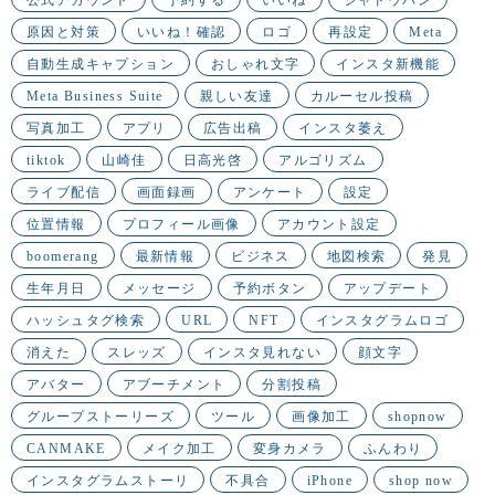
公式アカウント
予約する
いいね
シャドウバン
原因と対策
いいね！確認
ロゴ
再設定
Meta
自動生成キャプション
おしゃれ文字
インスタ新機能
Meta Business Suite
親しい友達
カルーセル投稿
写真加工
アプリ
広告出稿
インスタ萎え
tiktok
山崎佳
日高光啓
アルゴリズム
ライブ配信
画面録画
アンケート
設定
位置情報
プロフィール画像
アカウント設定
boomerang
最新情報
ビジネス
地図検索
発見
生年月日
メッセージ
予約ボタン
アップデート
ハッシュタグ検索
URL
NFT
インスタグラムロゴ
消えた
スレッズ
インスタ見れない
顔文字
アバター
アブーチメント
分割投稿
グループストーリーズ
ツール
画像加工
shopnow
CANMAKE
メイク加工
変身カメラ
ふんわり
インスタグラムストーリ
不具合
iPhone
shop now