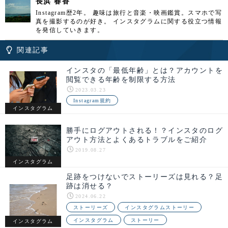
長浜 春香
Instagram歴2年。 趣味は旅行と音楽・映画鑑賞。スマホで写
真を撮影するのが好き。 インスタグラムに関する役立つ情報
を発信していきます。
関連記事
インスタの「最低年齢」とは？アカウントを
閲覧できる年齢を制限する方法
2023.03.23
Instagram規約
インスタグラム
勝手にログアウトされる！？インスタのログ
アウト方法とよくあるトラブルをご紹介
2019.08.27
インスタグラム
足跡をつけないでストーリーズは見れる？足
跡は消せる？
2024.06.22
ストーリーズ
インスタグラムストーリー
インスタグラム
ストーリー
インスタグラム