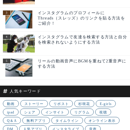
インスタグラムのプロフィールに
Threads（スレッズ）のリンクを貼る方法を
ご紹介！
インスタグラムで友達を検索する方法と自分
を検索されないようにする方法
リールの動画音声にBGMを重ねて2重音声に
する方法
人気キーワード
動画
ストーリー
リポスト
杉咲花
E-girls
ipad
シェア
インサイト
リグラム
視聴
Q＆A
無料アプリ
タイムライン
オンライン表示
DM
人気アプリ
インスタライブ
音声