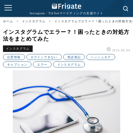
Instagram・TikTokマーケティングの支援サイト
ホーム
>
インスタグラム
>
インスタグラムでエラー？！困ったときの対処方法
インスタグラムでエラー？！困ったときの対処方
法をまとめてみた
インスタグラム
2023.04.04
位置情報
ログインできない
英語表記
ハッシュタグ
キャプション
エラー
インスタグラム