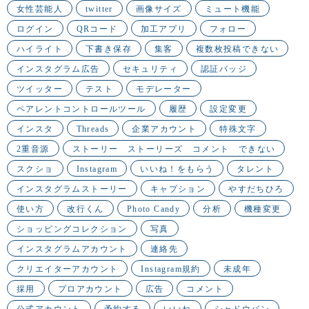
女性芸能人
twitter
画像サイズ
ミュート機能
ログイン
QRコード
加工アプリ
フォロー
ハイライト
下書き保存
集客
複数枚投稿できない
インスタグラム広告
セキュリティ
認証バッジ
ツイッター
テスト
モデレーター
ペアレントコントロールツール
履歴
設定変更
インスタ
Threads
企業アカウント
特殊文字
2重音源
ストーリー ストーリーズ コメント できない
スクショ
Instagram
いいね！をもらう
タレント
インスタグラムストーリー
キャプション
やすだちひろ
使い方
改行くん
Photo Candy
分析
機種変更
ショッピングコレクション
写真
インスタグラムアカウント
連絡先
クリエイターアカウント
Instagram規約
未成年
採用
プロアカウント
広告
コメント