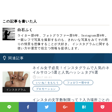
この記事を書いた人
白石ふく
ライター歴4年、フォトグラファー歴6年、Instagram歴4年。
一眼レフで写真を撮影するのも、きれいな写真をみてその周
りの情景を想像することが大好き。 インスタグラムに関する
使い方や運営で役立つ情報を提供します。
関連記事
ネイル女子必見！インスタグラムで人気のネ
イルサロン5選と人気ハッシュタグ6選
2017.09.05
いいね！をもらう
フォロワー増やす
プロモーション
インスタグラム
インスタの文字数制限って？入力場所ごとの
上限をご紹介！
2023.03.14