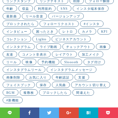
リンクスタンプ
リンクテキスト
削除
フォロー解除
年齢
収益
利用規約
SNS
インスタ端末保存
最新曲
リール音楽
バージョンアップ
ブロックされたら
フォローリクエスト
#インスタ
インタビュー
困ったとき
レトロ
カメラ
KPI
コレクション
Lighto
ビジネスアカウント
インスタグラム
ライブ動画
チェックアウト
画像
友達
コメント非表示
レイアウト
加工メイク
リール
映像
予約機能
Slooooth
タグ付け
インスタグラムリール
インスタグラムメッセージ
画像削除
お気に入り
年齢認証
支援
フェイスブック
保存
人気曲
アカウント切り替え
BGM
複数枚
ブロックしたら
間違えた
#新機能
©
2016 - 2026
Frigater