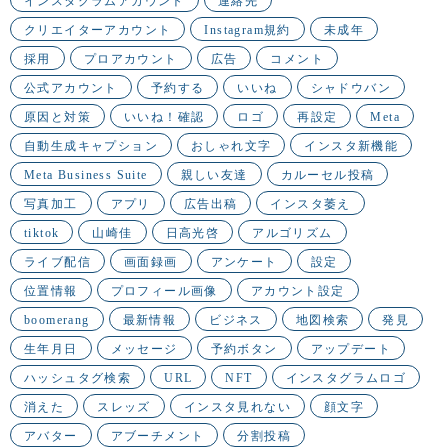
インスタグラムアカウント
連絡先
クリエイターアカウント
Instagram規約
未成年
採用
プロアカウント
広告
コメント
公式アカウント
予約する
いいね
シャドウバン
原因と対策
いいね！確認
ロゴ
再設定
Meta
自動生成キャプション
おしゃれ文字
インスタ新機能
Meta Business Suite
親しい友達
カルーセル投稿
写真加工
アプリ
広告出稿
インスタ萎え
tiktok
山崎佳
日高光啓
アルゴリズム
ライブ配信
画面録画
アンケート
設定
位置情報
プロフィール画像
アカウント設定
boomerang
最新情報
ビジネス
地図検索
発見
生年月日
メッセージ
予約ボタン
アップデート
ハッシュタグ検索
URL
NFT
インスタグラムロゴ
消えた
スレッズ
インスタ見れない
顔文字
アバター
アブーチメント
分割投稿