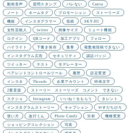
動画音声
質問スタンプ
バレない
Canva
ノート
ネームタグ
プロモーション
ストーリーズ
機能
インスタグラマー
投稿
SKY-HI
女性芸能人
twitter
画像サイズ
ミュート機能
ログイン
QRコード
加工アプリ
フォロー
ハイライト
下書き保存
集客
複数枚投稿できない
インスタグラム広告
セキュリティ
認証バッジ
ツイッター
テスト
モデレーター
ペアレントコントロールツール
履歴
設定変更
インスタ
Threads
企業アカウント
特殊文字
2重音源
ストーリー ストーリーズ コメント できない
スクショ
Instagram
いいね！をもらう
タレント
インスタグラムストーリー
キャプション
やすだちひろ
使い方
改行くん
Photo Candy
分析
機種変更
ショッピングコレクション
写真