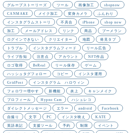
グループストーリーズ
ツール
画像加工
shopnow
CANMAKE
メイク加工
変身カメラ
ふんわり
インスタグラムストーリ
不具合
iPhone
shop now
加工
メールアドレス
リンク
商品
ブーメラン
ログインできない
クリエイター
地図
発見タブ
トラブル
インスタグラムフィード
リール広告
ライブ告知
注意点
アカウント
NFT作品
ロゴ取得
BeReal
リール保存
ゲーム
ハッシュタグフォロー
コピー
インスタ運用
GridPost
インスタグラム ハロウィン
フォロワー増やす
新機能
炎上
キャンメイク
プロフィール
Hypno Cam
ハシュレコ
ダイレクトメッセージ
エラー
android
Facebook
自撮り
文字
PC
インスタ映え
KATE
英語表記
支援ツール
予約
制限
イベント