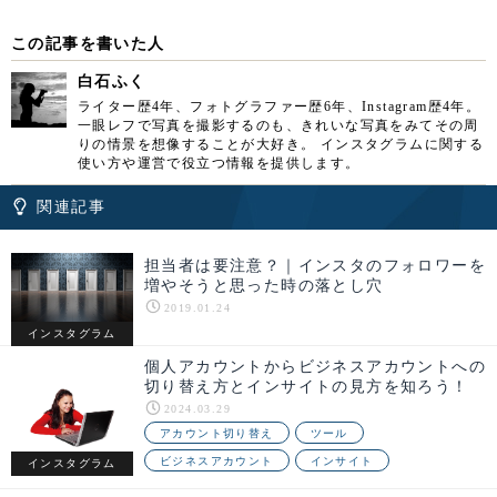
この記事を書いた人
白石ふく
ライター歴4年、フォトグラファー歴6年、Instagram歴4年。
一眼レフで写真を撮影するのも、きれいな写真をみてその周
りの情景を想像することが大好き。 インスタグラムに関する
使い方や運営で役立つ情報を提供します。
関連記事
担当者は要注意？｜インスタのフォロワーを
増やそうと思った時の落とし穴
2019.01.24
インスタグラム
個人アカウントからビジネスアカウントへの
切り替え方とインサイトの見方を知ろう！
2024.03.29
アカウント切り替え
ツール
ビジネスアカウント
インサイト
インスタグラム