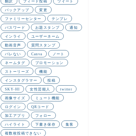
翻訳
フィード投稿
ツイート
バックアップ
変更
ファミリーセンター
テンプレ
パスワード
お題スタンプ
通知
インライ
ユーザーネーム
動画音声
質問スタンプ
バレない
Canva
ノート
ネームタグ
プロモーション
ストーリーズ
機能
インスタグラマー
投稿
SKY-HI
女性芸能人
twitter
画像サイズ
ミュート機能
ログイン
QRコード
加工アプリ
フォロー
ハイライト
下書き保存
集客
複数枚投稿できない