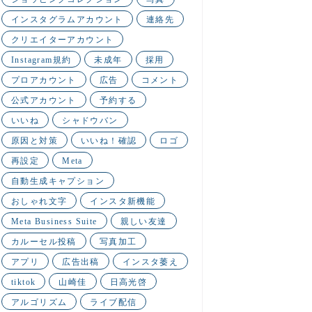
インスタグラムアカウント
連絡先
クリエイターアカウント
Instagram規約
未成年
採用
プロアカウント
広告
コメント
公式アカウント
予約する
いいね
シャドウバン
原因と対策
いいね！確認
ロゴ
再設定
Meta
自動生成キャプション
おしゃれ文字
インスタ新機能
Meta Business Suite
親しい友達
カルーセル投稿
写真加工
アプリ
広告出稿
インスタ萎え
tiktok
山崎佳
日高光啓
アルゴリズム
ライブ配信