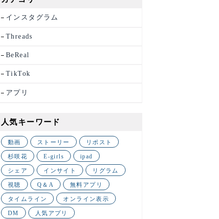
インスタグラム
Threads
BeReal
TikTok
アプリ
人気キーワード
動画
ストーリー
リポスト
杉咲花
E-girls
ipad
シェア
インサイト
リグラム
視聴
Q＆A
無料アプリ
タイムライン
オンライン表示
DM
人気アプリ