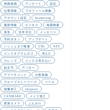
画面録画
アンケート
設定
位置情報
プロフィール画像
アカウント設定
boomerang
最新情報
ビジネス
地図検索
発見
生年月日
メッセージ
予約ボタン
アップデート
ハッシュタグ検索
URL
NFT
インスタグラムロゴ
消えた
スレッズ
インスタ見れない
顔文字
アバター
アブーチメント
分割投稿
グループストーリーズ
ツール
画像加工
shopnow
CANMAKE
メイク加工
変身カメラ
ふんわり