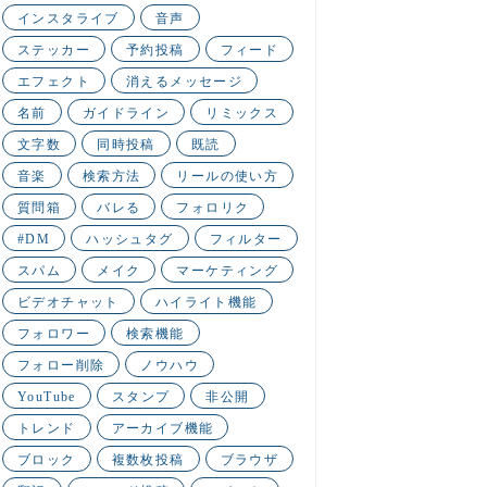
インスタライブ
音声
ステッカー
予約投稿
フィード
エフェクト
消えるメッセージ
名前
ガイドライン
リミックス
文字数
同時投稿
既読
音楽
検索方法
リールの使い方
質問箱
バレる
フォロリク
#DM
ハッシュタグ
フィルター
スパム
メイク
マーケティング
ビデオチャット
ハイライト機能
フォロワー
検索機能
フォロー削除
ノウハウ
YouTube
スタンプ
非公開
トレンド
アーカイブ機能
ブロック
複数枚投稿
ブラウザ