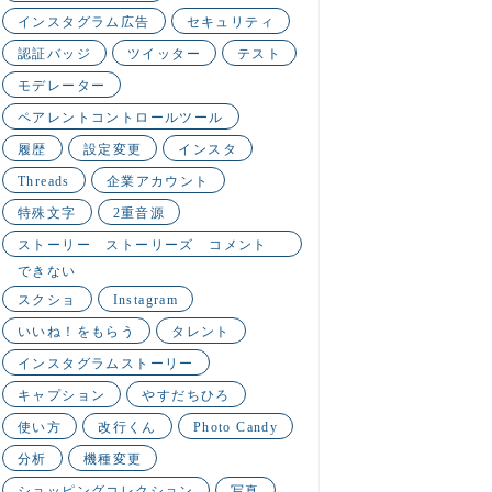
インスタグラム広告
セキュリティ
認証バッジ
ツイッター
テスト
モデレーター
ペアレントコントロールツール
履歴
設定変更
インスタ
Threads
企業アカウント
特殊文字
2重音源
ストーリー ストーリーズ コメント
できない
スクショ
Instagram
いいね！をもらう
タレント
インスタグラムストーリー
キャプション
やすだちひろ
使い方
改行くん
Photo Candy
分析
機種変更
ショッピングコレクション
写真