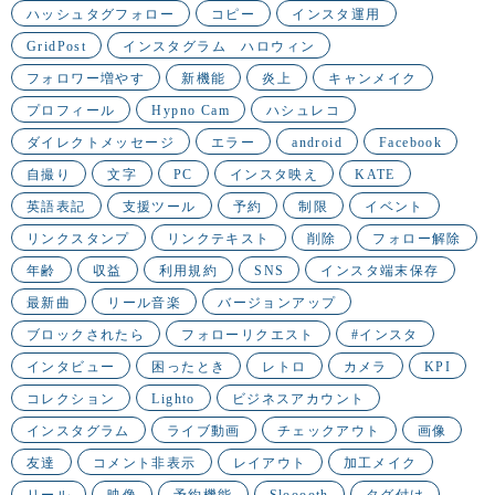
ハッシュタグフォロー
コピー
インスタ運用
GridPost
インスタグラム ハロウィン
フォロワー増やす
新機能
炎上
キャンメイク
プロフィール
Hypno Cam
ハシュレコ
ダイレクトメッセージ
エラー
android
Facebook
自撮り
文字
PC
インスタ映え
KATE
英語表記
支援ツール
予約
制限
イベント
リンクスタンプ
リンクテキスト
削除
フォロー解除
年齢
収益
利用規約
SNS
インスタ端末保存
最新曲
リール音楽
バージョンアップ
ブロックされたら
フォローリクエスト
#インスタ
インタビュー
困ったとき
レトロ
カメラ
KPI
コレクション
Lighto
ビジネスアカウント
インスタグラム
ライブ動画
チェックアウト
画像
友達
コメント非表示
レイアウト
加工メイク