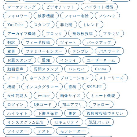
マーケティング
ビデオチャット
ハイライト機能
フォロワー
検索機能
フォロー削除
ノウハウ
YouTube
スタンプ
非公開
トレンド
アーカイブ機能
ブロック
複数枚投稿
ブラウザ
翻訳
フィード投稿
ツイート
バックアップ
変更
ファミリーセンター
テンプレ
パスワード
お題スタンプ
通知
インライ
ユーザーネーム
動画音声
質問スタンプ
バレない
Canva
ノート
ネームタグ
プロモーション
ストーリーズ
機能
インスタグラマー
投稿
SKY-HI
女性芸能人
twitter
画像サイズ
ミュート機能
ログイン
QRコード
加工アプリ
フォロー
ハイライト
下書き保存
集客
複数枚投稿できない
インスタグラム広告
セキュリティ
認証バッジ
ツイッター
テスト
モデレーター