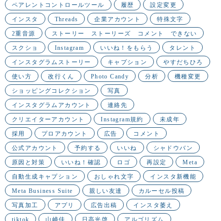
ペアレントコントロールツール
履歴
設定変更
インスタ
Threads
企業アカウント
特殊文字
2重音源
ストーリー ストーリーズ コメント できない
スクショ
Instagram
いいね！をもらう
タレント
インスタグラムストーリー
キャプション
やすだちひろ
使い方
改行くん
Photo Candy
分析
機種変更
ショッピングコレクション
写真
インスタグラムアカウント
連絡先
クリエイターアカウント
Instagram規約
未成年
採用
プロアカウント
広告
コメント
公式アカウント
予約する
いいね
シャドウバン
原因と対策
いいね！確認
ロゴ
再設定
Meta
自動生成キャプション
おしゃれ文字
インスタ新機能
Meta Business Suite
親しい友達
カルーセル投稿
写真加工
アプリ
広告出稿
インスタ萎え
tiktok
山崎佳
日高光啓
アルゴリズム