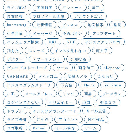
ライブ配信
画面録画
アンケート
設定
位置情報
プロフィール画像
アカウント設定
boomerang
最新情報
ビジネス
地図検索
発見
生年月日
メッセージ
予約ボタン
アップデート
ハッシュタグ検索
URL
NFT
インスタグラムロゴ
消えた
スレッズ
インスタ見れない
顔文字
アバター
アブーチメント
分割投稿
グループストーリーズ
ツール
画像加工
shopnow
CANMAKE
メイク加工
変身カメラ
ふんわり
インスタグラムストーリ
不具合
iPhone
shop now
加工
メールアドレス
リンク
商品
ブーメラン
ログインできない
クリエイター
地図
発見タブ
トラブル
インスタグラムフィード
リール広告
ライブ告知
注意点
アカウント
NFT作品
ロゴ取得
BeReal
リール保存
ゲーム