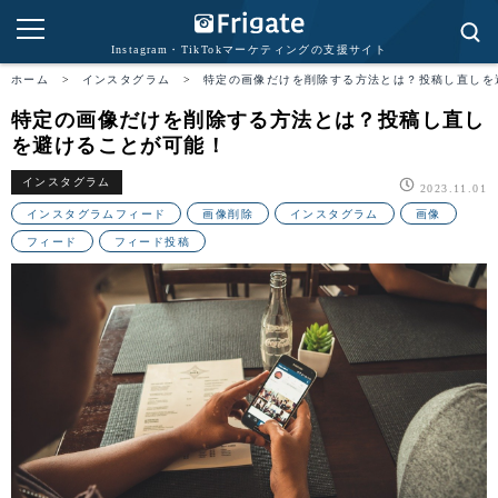
Instagram・TikTokマーケティングの支援サイト
ホーム
>
インスタグラム
>
特定の画像だけを削除する方法とは？投稿し直しを
特定の画像だけを削除する方法とは？投稿し直し
を避けることが可能！
インスタグラム
2023.11.01
インスタグラムフィード
画像削除
インスタグラム
画像
フィード
フィード投稿