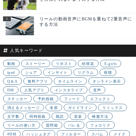
リールの動画音声にBGMを重ねて2重音声に
する方法
人気キーワード
動画
ストーリー
リポスト
杉咲花
E-girls
ipad
シェア
インサイト
リグラム
視聴
Q＆A
無料アプリ
タイムライン
オンライン表示
DM
人気アプリ
インスタライブ
音声
ステッカー
予約投稿
フィード
エフェクト
消えるメッセージ
名前
ガイドライン
リミックス
文字数
同時投稿
既読
音楽
検索方法
リールの使い方
質問箱
バレる
フォロリク
#DM
ハッシュタグ
フィルター
スパム
メイク