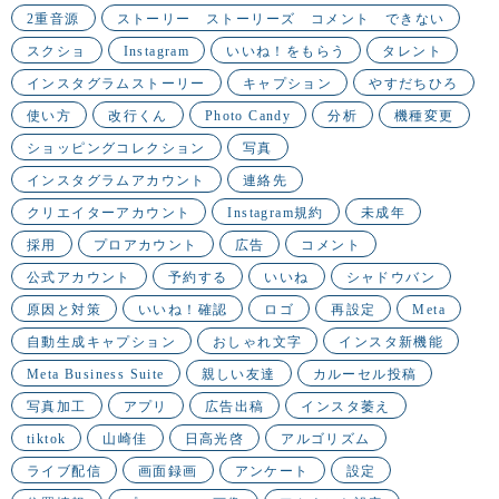
2重音源
ストーリー ストーリーズ コメント できない
スクショ
Instagram
いいね！をもらう
タレント
インスタグラムストーリー
キャプション
やすだちひろ
使い方
改行くん
Photo Candy
分析
機種変更
ショッピングコレクション
写真
インスタグラムアカウント
連絡先
クリエイターアカウント
Instagram規約
未成年
採用
プロアカウント
広告
コメント
公式アカウント
予約する
いいね
シャドウバン
原因と対策
いいね！確認
ロゴ
再設定
Meta
自動生成キャプション
おしゃれ文字
インスタ新機能
Meta Business Suite
親しい友達
カルーセル投稿
写真加工
アプリ
広告出稿
インスタ萎え
tiktok
山崎佳
日高光啓
アルゴリズム
ライブ配信
画面録画
アンケート
設定