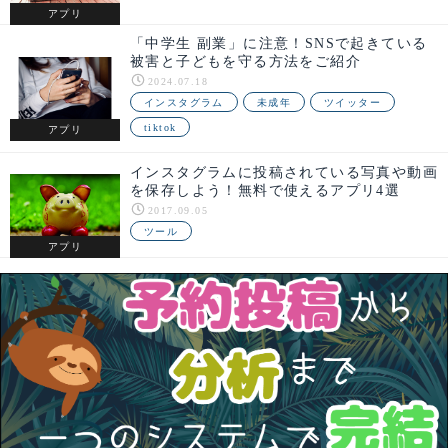
アプリ
「中学生 副業」に注意！SNSで起きている
被害と子どもを守る方法をご紹介
2024.07.18
インスタグラム
未成年
ツイッター
tiktok
アプリ
インスタグラムに投稿されている写真や動画
を保存しよう！無料で使えるアプリ4選
2017.09.05
ツール
アプリ