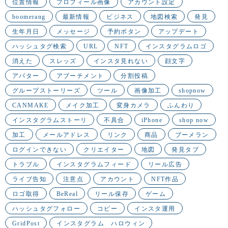
位置情報
プロフィール画像
アカウント設定
boomerang
最新情報
ビジネス
地図検索
発見
生年月日
メッセージ
予約ボタン
アップデート
ハッシュタグ検索
URL
NFT
インスタグラムロゴ
消えた
スレッズ
インスタ見れない
顔文字
アバター
アブーチメント
分割投稿
グループストーリーズ
ツール
画像加工
shopnow
CANMAKE
メイク加工
変身カメラ
ふんわり
インスタグラムストーリ
不具合
iPhone
shop now
加工
メールアドレス
リンク
商品
ブーメラン
ログインできない
クリエイター
地図
発見タブ
トラブル
インスタグラムフィード
リール広告
ライブ告知
注意点
アカウント
NFT作品
ロゴ取得
BeReal
リール保存
ゲーム
ハッシュタグフォロー
コピー
インスタ運用
GridPost
インスタグラム ハロウィン