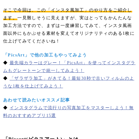
そこで今回は、この「インスタ風加工」のやり方をご紹介し
ます。
一見難しそうに見えますが、実はとってもかんたんな
加工方法ですので、まずは一度練習してみて、インスタ風画
面以外にもかぶせる素材を変えてオリジナリティのある1枚に
仕上げてみてくださいね！
「PicsArt」で他の加工もやってみよう
◆
最先端カラーはグレー！「PicsArt」を使ってインスタグラ
ムもグレートーンで統一してみよう！
◆
「ザラザラ加工」がきてる！最短30秒で古いフィルムのよ
うな1枚を仕上げてみよう！
あわせて読みたいオススメ記事
◆
インスタグラムで流行りの写真加工をマスターしよう！無
料のおすすめアプリ15選