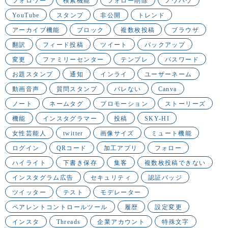
フォロワー
検索機能
フォロー削除
ノウハウ
YouTube
スタンプ
非公開
トレンド
アーカイブ機能
ブロック
複数枚投稿
ブラウザ
翻訳
フィード投稿
ツイート
バックアップ
変更
ファミリーセンター
テンプレ
パスワード
お題スタンプ
通知
インライ
ユーザーネーム
動画音声
質問スタンプ
バレない
Canva
ノート
ネームタグ
プロモーション
ストーリーズ
機能
インスタグラマー
投稿
SKY-HI
女性芸能人
twitter
画像サイズ
ミュート機能
ログイン
QRコード
加工アプリ
フォロー
ハイライト
下書き保存
集客
複数枚投稿できない
インスタグラム広告
セキュリティ
認証バッジ
ツイッター
テスト
モデレーター
ペアレントコントロールツール
履歴
設定変更
インスタ
Threads
企業アカウント
特殊文字