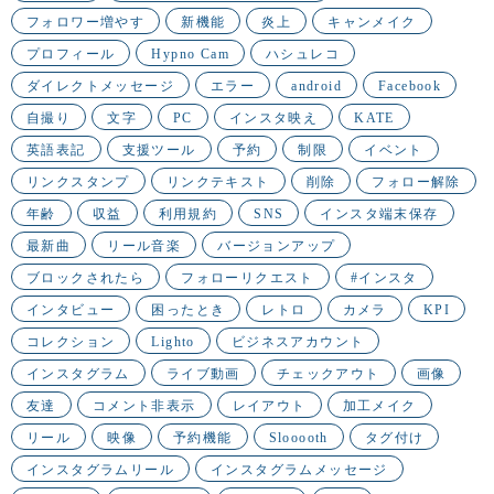
フォロワー増やす
新機能
炎上
キャンメイク
プロフィール
Hypno Cam
ハシュレコ
ダイレクトメッセージ
エラー
android
Facebook
自撮り
文字
PC
インスタ映え
KATE
英語表記
支援ツール
予約
制限
イベント
リンクスタンプ
リンクテキスト
削除
フォロー解除
年齢
収益
利用規約
SNS
インスタ端末保存
最新曲
リール音楽
バージョンアップ
ブロックされたら
フォローリクエスト
#インスタ
インタビュー
困ったとき
レトロ
カメラ
KPI
コレクション
Lighto
ビジネスアカウント
インスタグラム
ライブ動画
チェックアウト
画像
友達
コメント非表示
レイアウト
加工メイク
リール
映像
予約機能
Slooooth
タグ付け
インスタグラムリール
インスタグラムメッセージ