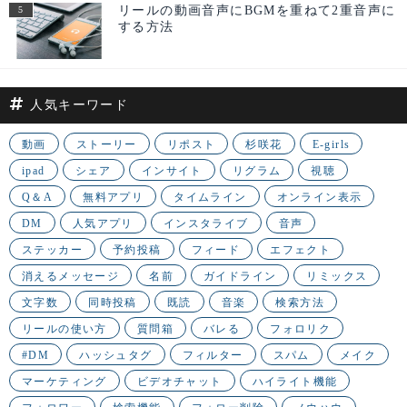
リールの動画音声にBGMを重ねて2重音声に
する方法
人気キーワード
動画
ストーリー
リポスト
杉咲花
E-girls
ipad
シェア
インサイト
リグラム
視聴
Q＆A
無料アプリ
タイムライン
オンライン表示
DM
人気アプリ
インスタライブ
音声
ステッカー
予約投稿
フィード
エフェクト
消えるメッセージ
名前
ガイドライン
リミックス
文字数
同時投稿
既読
音楽
検索方法
リールの使い方
質問箱
バレる
フォロリク
#DM
ハッシュタグ
フィルター
スパム
メイク
マーケティング
ビデオチャット
ハイライト機能