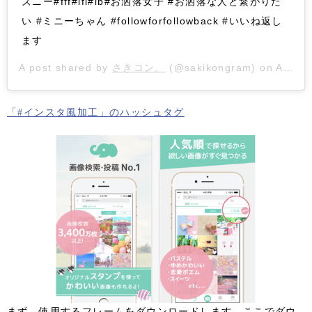
ズニー#fff#lfl#lb#お洒落女子 #お洒落な人と繋がりた
い #ミニーちゃん #followforfollowback #いいね返し
ます
A post shared by
さきコン。
(@sakikongram) on
Apr 19, 2019 at 2:17am PDT
「#インスタ風加工」のハッシュタグ
まず、使用するフレームをダウンロードします。
ここでダウ