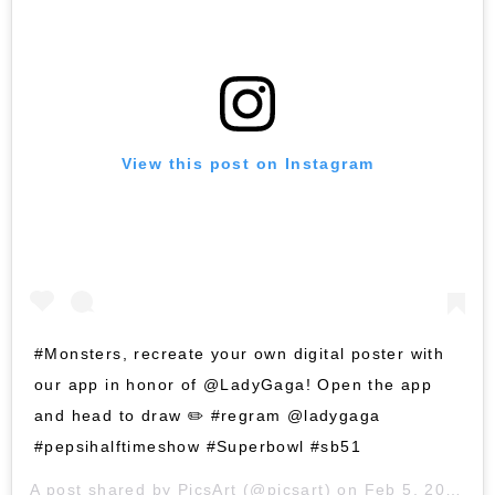
View this post on Instagram
#Monsters, recreate your own digital poster with
our app in honor of @LadyGaga! Open the app
and head to draw ✏️ #regram @ladygaga
#pepsihalftimeshow #Superbowl #sb51
A post shared by
PicsArt
(@picsart) on
Feb 5, 2017 at 5:58pm PST