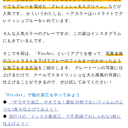
ーでもグレーを混ぜた「グレイッシュモスグリーン」
などが
人気です。 かくいうわたしも、ヘアカラーはハイライトでグ
レイッシュブルーをいれています。
そんな人気カラーのグレーですが、この波はインスタグラム
にもきているんです。
そこで今回は、「PicsArt」というアプリを使って、
写真全体
のコントラストを下げてグレーのフィルターがかかったよう
な加工をする方法
をご紹介します。 グレートーンの写真に仕
上げるだけで、クールでスタイリッシュな大人感風の写真に
仕上げることができるので、ぜひ試してみてください！
「PicsArt」で他の加工もやってみよう
◆
「ザラザラ加工」がきてる！最短30秒で古いフィルムのよ
うな1枚を仕上げてみよう！
◆
流行りの「インスタ風加工」で不思議でおしゃれな1枚に
仕上げよう！