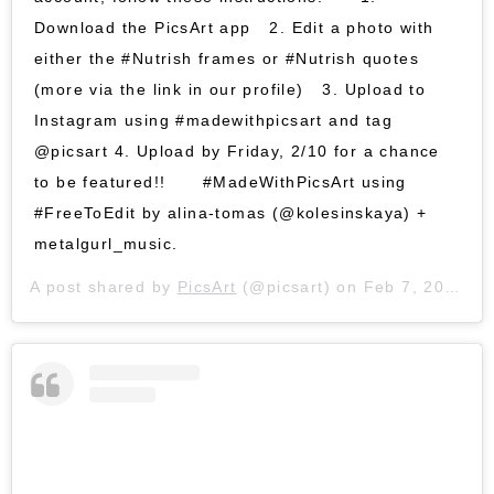
Download the PicsArt app⠀ 2. Edit a photo with
either the #Nutrish frames or #Nutrish quotes
(more via the link in our profile)⠀ 3. Upload to
Instagram using #madewithpicsart and tag
@picsart 4. Upload by Friday, 2/10 for a chance
to be featured!!⠀ ⠀ #MadeWithPicsArt using
#FreeToEdit by alina-tomas (@kolesinskaya) +
metalgurl_music.
A post shared by
PicsArt
(@picsart) on
Feb 7, 2017 at 10:46pm PST