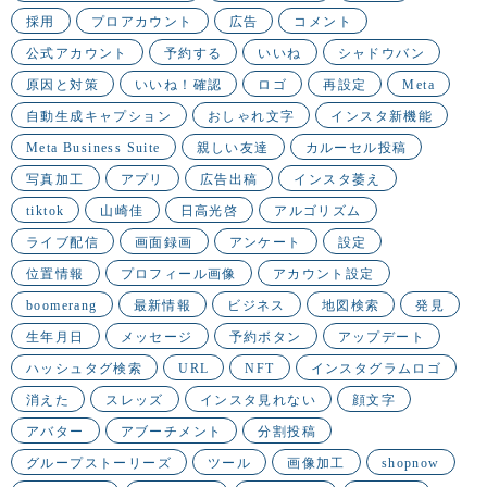
採用
プロアカウント
広告
コメント
公式アカウント
予約する
いいね
シャドウバン
原因と対策
いいね！確認
ロゴ
再設定
Meta
自動生成キャプション
おしゃれ文字
インスタ新機能
Meta Business Suite
親しい友達
カルーセル投稿
写真加工
アプリ
広告出稿
インスタ萎え
tiktok
山崎佳
日高光啓
アルゴリズム
ライブ配信
画面録画
アンケート
設定
位置情報
プロフィール画像
アカウント設定
boomerang
最新情報
ビジネス
地図検索
発見
生年月日
メッセージ
予約ボタン
アップデート
ハッシュタグ検索
URL
NFT
インスタグラムロゴ
消えた
スレッズ
インスタ見れない
顔文字
アバター
アブーチメント
分割投稿
グループストーリーズ
ツール
画像加工
shopnow