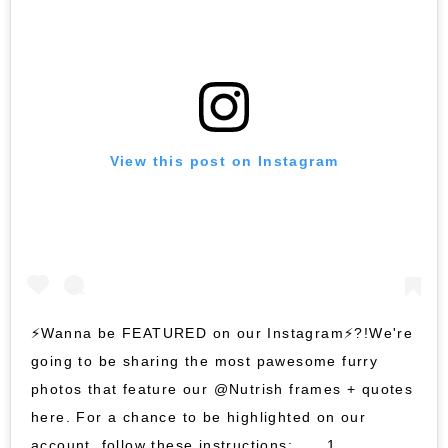
View this post on Instagram
⚡️Wanna be FEATURED on our Instagram⚡️?!We're
going to be sharing the most pawesome furry
photos that feature our @Nutrish frames + quotes
here. For a chance to be highlighted on our
account, follow these instructions:⠀ ⠀ 1.