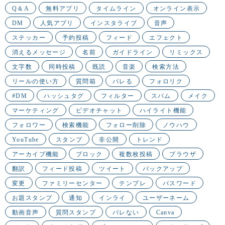
Q＆A
無料アプリ
タイムライン
オンライン表示
DM
人気アプリ
インスタライブ
音声
ステッカー
予約投稿
フィード
エフェクト
消えるメッセージ
名前
ガイドライン
リミックス
文字数
同時投稿
既読
音楽
検索方法
リールの使い方
質問箱
バレる
フォロリク
#DM
ハッシュタグ
フィルター
スパム
メイク
マーケティング
ビデオチャット
ハイライト機能
フォロワー
検索機能
フォロー削除
ノウハウ
YouTube
スタンプ
非公開
トレンド
アーカイブ機能
ブロック
複数枚投稿
ブラウザ
翻訳
フィード投稿
ツイート
バックアップ
変更
ファミリーセンター
テンプレ
パスワード
お題スタンプ
通知
インライ
ユーザーネーム
動画音声
質問スタンプ
バレない
Canva