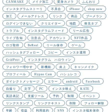
CANMAKE
メイク加工
変身カメラ
ふんわり
インスタグラムストーリ
不具合
iPhone
shop now
加工
メールアドレス
リンク
商品
ブーメラン
ログインできない
クリエイター
地図
発見タブ
トラブル
インスタグラムフィード
リール広告
ライブ告知
注意点
アカウント
NFT作品
ロゴ取得
BeReal
リール保存
ゲーム
ハッシュタグフォロー
コピー
インスタ運用
GridPost
インスタグラム ハロウィン
フォロワー増やす
新機能
炎上
キャンメイク
プロフィール
Hypno Cam
ハシュレコ
ダイレクトメッセージ
エラー
android
Facebook
自撮り
文字
PC
インスタ映え
KATE
英語表記
支援ツール
予約
制限
イベント
リンクスタンプ
リンクテキスト
削除
フォロー解除
年齢
収益
利用規約
SNS
インスタ端末保存