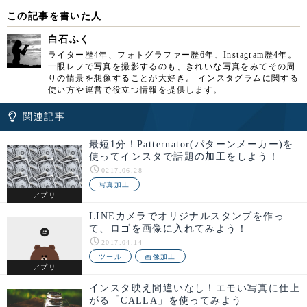
この記事を書いた人
白石ふく
ライター歴4年、フォトグラファー歴6年、Instagram歴4年。
一眼レフで写真を撮影するのも、きれいな写真をみてその周
りの情景を想像することが大好き。 インスタグラムに関する
使い方や運営で役立つ情報を提供します。
関連記事
最短1分！Patternator(パターンメーカー)を
使ってインスタで話題の加工をしよう！
0217.06.28
写真加工
アプリ
LINEカメラでオリジナルスタンプを作っ
て、ロゴを画像に入れてみよう！
2017.04.14
ツール
画像加工
アプリ
インスタ映え間違いなし！エモい写真に仕上
がる「CALLA」を使ってみよう