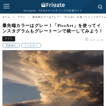
Instagram・TikTokマーケティングの支援サイト
ホーム
>
アプリ
>
最先端カラーはグレー！「PicsArt」を使ってインスタグ
最先端カラーはグレー！「PicsArt」を使ってイ
ンスタグラムもグレートーンで統一してみよう！
アプリ
2017.12.08
写真加工
フィルター