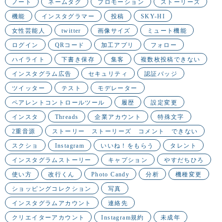
ノート
ネームタグ
プロモーション
ストーリーズ
機能
インスタグラマー
投稿
SKY-HI
女性芸能人
twitter
画像サイズ
ミュート機能
ログイン
QRコード
加工アプリ
フォロー
ハイライト
下書き保存
集客
複数枚投稿できない
インスタグラム広告
セキュリティ
認証バッジ
ツイッター
テスト
モデレーター
ペアレントコントロールツール
履歴
設定変更
インスタ
Threads
企業アカウント
特殊文字
2重音源
ストーリー ストーリーズ コメント できない
スクショ
Instagram
いいね！をもらう
タレント
インスタグラムストーリー
キャプション
やすだちひろ
使い方
改行くん
Photo Candy
分析
機種変更
ショッピングコレクション
写真
インスタグラムアカウント
連絡先
クリエイターアカウント
Instagram規約
未成年