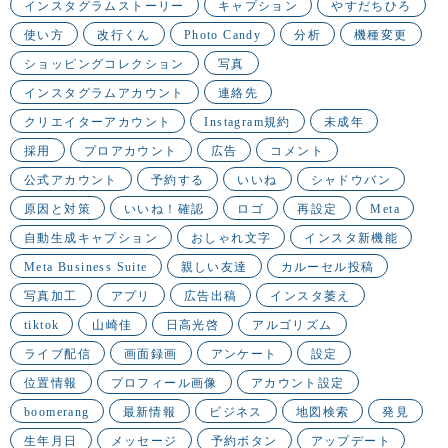
インスタグラムストーリー
キャプション
やすだちひろ
使い方
改行くん
Photo Candy
分析
機種変更
ショッピングコレクション
写真
インスタグラムアカウント
連絡先
クリエイターアカウント
Instagram規約
未成年
採用
プロアカウント
広告
コメント
公式アカウント
予約する
いいね
シャドウバン
原因と対策
いいね！確認
ロゴ
再設定
Meta
自動生成キャプション
おしゃれ文字
インスタ新機能
Meta Business Suite
親しい友達
カルーセル投稿
写真加工
アプリ
広告出稿
インスタ萎え
tiktok
山崎佳
日高光啓
アルゴリズム
ライブ配信
画面録画
アンケート
設定
位置情報
プロフィール画像
アカウント設定
boomerang
最新情報
ビジネス
地図検索
発見
生年月日
メッセージ
予約ボタン
アップデート