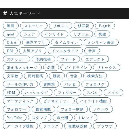
人気キーワード
動画
ストーリー
リポスト
杉咲花
E-girls
ipad
シェア
インサイト
リグラム
視聴
Q＆A
無料アプリ
タイムライン
オンライン表示
DM
人気アプリ
インスタライブ
音声
ステッカー
予約投稿
フィード
エフェクト
消えるメッセージ
名前
ガイドライン
リミックス
文字数
同時投稿
既読
音楽
検索方法
リールの使い方
質問箱
バレる
フォロリク
#DM
ハッシュタグ
フィルター
スパム
メイク
マーケティング
ビデオチャット
ハイライト機能
フォロワー
検索機能
フォロー削除
ノウハウ
YouTube
スタンプ
非公開
トレンド
アーカイブ機能
ブロック
複数枚投稿
ブラウザ