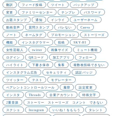
翻訳
フィード投稿
ツイート
バックアップ
変更
ファミリーセンター
テンプレ
パスワード
お題スタンプ
通知
インライ
ユーザーネーム
動画音声
質問スタンプ
バレない
Canva
ノート
ネームタグ
プロモーション
ストーリーズ
機能
インスタグラマー
投稿
SKY-HI
女性芸能人
twitter
画像サイズ
ミュート機能
ログイン
QRコード
加工アプリ
フォロー
ハイライト
下書き保存
集客
複数枚投稿できない
インスタグラム広告
セキュリティ
認証バッジ
ツイッター
テスト
モデレーター
ペアレントコントロールツール
履歴
設定変更
インスタ
Threads
企業アカウント
特殊文字
2重音源
ストーリー ストーリーズ コメント できない
スクショ
Instagram
いいね！をもらう
タレント