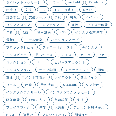
ダイレクトメッセージ
エラー
android
Facebook
自撮り
文字
PC
インスタ映え
KATE
英語表記
支援ツール
予約
制限
イベント
リンクスタンプ
リンクテキスト
削除
フォロー解除
年齢
収益
利用規約
SNS
インスタ端末保存
最新曲
リール音楽
バージョンアップ
ブロックされたら
フォローリクエスト
#インスタ
インタビュー
困ったとき
レトロ
カメラ
KPI
コレクション
Lighto
ビジネスアカウント
インスタグラム
ライブ動画
チェックアウト
画像
友達
コメント非表示
レイアウト
加工メイク
リール
映像
予約機能
Slooooth
タグ付け
インスタグラムリール
インスタグラムメッセージ
画像削除
お気に入り
年齢認証
支援
フェイスブック
保存
人気曲
アカウント切り替え
BGM
複数枚
ブロックしたら
間違えた