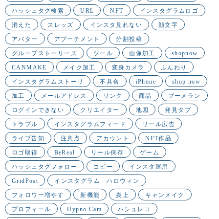
ハッシュタグ検索
URL
NFT
インスタグラムロゴ
消えた
スレッズ
インスタ見れない
顔文字
アバター
アブーチメント
分割投稿
グループストーリーズ
ツール
画像加工
shopnow
CANMAKE
メイク加工
変身カメラ
ふんわり
インスタグラムストーリ
不具合
iPhone
shop now
加工
メールアドレス
リンク
商品
ブーメラン
ログインできない
クリエイター
地図
発見タブ
トラブル
インスタグラムフィード
リール広告
ライブ告知
注意点
アカウント
NFT作品
ロゴ取得
BeReal
リール保存
ゲーム
ハッシュタグフォロー
コピー
インスタ運用
GridPost
インスタグラム ハロウィン
フォロワー増やす
新機能
炎上
キャンメイク
プロフィール
Hypno Cam
ハシュレコ