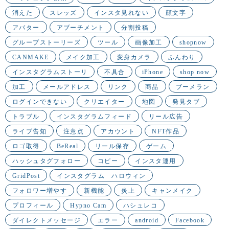
消えた
スレッズ
インスタ見れない
顔文字
アバター
アブーチメント
分割投稿
グループストーリーズ
ツール
画像加工
shopnow
CANMAKE
メイク加工
変身カメラ
ふんわり
インスタグラムストーリ
不具合
iPhone
shop now
加工
メールアドレス
リンク
商品
ブーメラン
ログインできない
クリエイター
地図
発見タブ
トラブル
インスタグラムフィード
リール広告
ライブ告知
注意点
アカウント
NFT作品
ロゴ取得
BeReal
リール保存
ゲーム
ハッシュタグフォロー
コピー
インスタ運用
GridPost
インスタグラム ハロウィン
フォロワー増やす
新機能
炎上
キャンメイク
プロフィール
Hypno Cam
ハシュレコ
ダイレクトメッセージ
エラー
android
Facebook