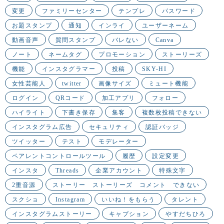
変更
ファミリーセンター
テンプレ
パスワード
お題スタンプ
通知
インライ
ユーザーネーム
動画音声
質問スタンプ
バレない
Canva
ノート
ネームタグ
プロモーション
ストーリーズ
機能
インスタグラマー
投稿
SKY-HI
女性芸能人
twitter
画像サイズ
ミュート機能
ログイン
QRコード
加工アプリ
フォロー
ハイライト
下書き保存
集客
複数枚投稿できない
インスタグラム広告
セキュリティ
認証バッジ
ツイッター
テスト
モデレーター
ペアレントコントロールツール
履歴
設定変更
インスタ
Threads
企業アカウント
特殊文字
2重音源
ストーリー ストーリーズ コメント できない
スクショ
Instagram
いいね！をもらう
タレント
インスタグラムストーリー
キャプション
やすだちひろ