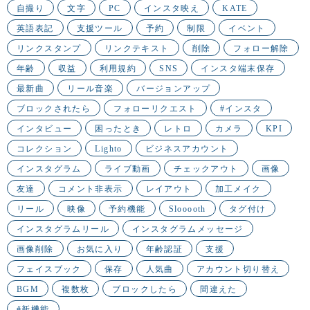
自撮り
文字
PC
インスタ映え
KATE
英語表記
支援ツール
予約
制限
イベント
リンクスタンプ
リンクテキスト
削除
フォロー解除
年齢
収益
利用規約
SNS
インスタ端末保存
最新曲
リール音楽
バージョンアップ
ブロックされたら
フォローリクエスト
#インスタ
インタビュー
困ったとき
レトロ
カメラ
KPI
コレクション
Lighto
ビジネスアカウント
インスタグラム
ライブ動画
チェックアウト
画像
友達
コメント非表示
レイアウト
加工メイク
リール
映像
予約機能
Slooooth
タグ付け
インスタグラムリール
インスタグラムメッセージ
画像削除
お気に入り
年齢認証
支援
フェイスブック
保存
人気曲
アカウント切り替え
BGM
複数枚
ブロックしたら
間違えた
#新機能