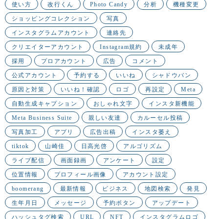
使い方
改行くん
Photo Candy
分析
機種変更
ショッピングコレクション
写真
インスタグラムアカウント
連絡先
クリエイターアカウント
Instagram規約
未成年
採用
プロアカウント
広告
コメント
公式アカウント
予約する
いいね
シャドウバン
原因と対策
いいね！確認
ロゴ
再設定
Meta
自動生成キャプション
おしゃれ文字
インスタ新機能
Meta Business Suite
親しい友達
カルーセル投稿
写真加工
アプリ
広告出稿
インスタ萎え
tiktok
山崎佳
日高光啓
アルゴリズム
ライブ配信
画面録画
アンケート
設定
位置情報
プロフィール画像
アカウント設定
boomerang
最新情報
ビジネス
地図検索
発見
生年月日
メッセージ
予約ボタン
アップデート
ハッシュタグ検索
URL
NFT
インスタグラムロゴ