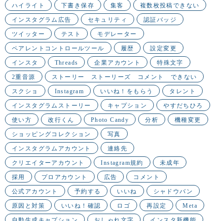
ハイライト
下書き保存
集客
複数枚投稿できない
インスタグラム広告
セキュリティ
認証バッジ
ツイッター
テスト
モデレーター
ペアレントコントロールツール
履歴
設定変更
インスタ
Threads
企業アカウント
特殊文字
2重音源
ストーリー ストーリーズ コメント できない
スクショ
Instagram
いいね！をもらう
タレント
インスタグラムストーリー
キャプション
やすだちひろ
使い方
改行くん
Photo Candy
分析
機種変更
ショッピングコレクション
写真
インスタグラムアカウント
連絡先
クリエイターアカウント
Instagram規約
未成年
採用
プロアカウント
広告
コメント
公式アカウント
予約する
いいね
シャドウバン
原因と対策
いいね！確認
ロゴ
再設定
Meta
自動生成キャプション
おしゃれ文字
インスタ新機能