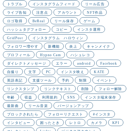
トラブル
インスタグラムフィード
リール広告
ライブ告知
注意点
アカウント
NFT作品
ロゴ取得
BeReal
リール保存
ゲーム
ハッシュタグフォロー
コピー
インスタ運用
GridPost
インスタグラム ハロウィン
フォロワー増やす
新機能
炎上
キャンメイク
プロフィール
Hypno Cam
ハシュレコ
ダイレクトメッセージ
エラー
android
Facebook
自撮り
文字
PC
インスタ映え
KATE
英語表記
支援ツール
予約
制限
イベント
リンクスタンプ
リンクテキスト
削除
フォロー解除
年齢
収益
利用規約
SNS
インスタ端末保存
最新曲
リール音楽
バージョンアップ
ブロックされたら
フォローリクエスト
#インスタ
インタビュー
困ったとき
レトロ
カメラ
KPI