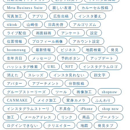
Meta Business Suite
親しい友達
カルーセル投稿
写真加工
アプリ
広告出稿
インスタ萎え
tiktok
山崎佳
日高光啓
アルゴリズム
ライブ配信
画面録画
アンケート
設定
位置情報
プロフィール画像
アカウント設定
boomerang
最新情報
ビジネス
地図検索
発見
生年月日
メッセージ
予約ボタン
アップデート
ハッシュタグ検索
URL
NFT
インスタグラムロゴ
消えた
スレッズ
インスタ見れない
顔文字
アバター
アブーチメント
分割投稿
グループストーリーズ
ツール
画像加工
shopnow
CANMAKE
メイク加工
変身カメラ
ふんわり
インスタグラムストーリ
不具合
iPhone
shop now
加工
メールアドレス
リンク
商品
ブーメラン
ログインできない
クリエイター
地図
発見タブ