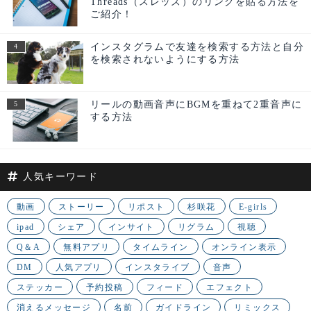
Threads（スレッズ）のリンクを貼る方法を
ご紹介！
インスタグラムで友達を検索する方法と自分
を検索されないようにする方法
リールの動画音声にBGMを重ねて2重音声に
する方法
人気キーワード
動画
ストーリー
リポスト
杉咲花
E-girls
ipad
シェア
インサイト
リグラム
視聴
Q＆A
無料アプリ
タイムライン
オンライン表示
DM
人気アプリ
インスタライブ
音声
ステッカー
予約投稿
フィード
エフェクト
消えるメッセージ
名前
ガイドライン
リミックス