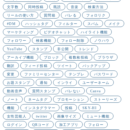
文字数
同時投稿
既読
音楽
検索方法
リールの使い方
質問箱
バレる
フォロリク
#DM
ハッシュタグ
フィルター
スパム
メイク
マーケティング
ビデオチャット
ハイライト機能
フォロワー
検索機能
フォロー削除
ノウハウ
YouTube
スタンプ
非公開
トレンド
アーカイブ機能
ブロック
複数枚投稿
ブラウザ
翻訳
フィード投稿
ツイート
バックアップ
変更
ファミリーセンター
テンプレ
パスワード
お題スタンプ
通知
インライ
ユーザーネーム
動画音声
質問スタンプ
バレない
Canva
ノート
ネームタグ
プロモーション
ストーリーズ
機能
インスタグラマー
投稿
SKY-HI
女性芸能人
twitter
画像サイズ
ミュート機能
ログイン
QRコード
加工アプリ
フォロー