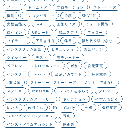
ノート
ネームタグ
プロモーション
ストーリーズ
機能
インスタグラマー
投稿
SKY-HI
女性芸能人
twitter
画像サイズ
ミュート機能
ログイン
QRコード
加工アプリ
フォロー
ハイライト
下書き保存
集客
複数枚投稿できない
インスタグラム広告
セキュリティ
認証バッジ
ツイッター
テスト
モデレーター
ペアレントコントロールツール
履歴
設定変更
インスタ
Threads
企業アカウント
特殊文字
2重音源
ストーリー ストーリーズ コメント できない
スクショ
Instagram
いいね！をもらう
タレント
インスタグラムストーリー
キャプション
やすだちひろ
使い方
改行くん
Photo Candy
分析
機種変更
ショッピングコレクション
写真
インスタグラムアカウント
連絡先