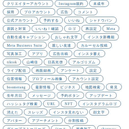
クリエイターアカウント
Instagram規約
未成年
採用
プロアカウント
広告
コメント
公式アカウント
予約する
いいね
シャドウバン
原因と対策
いいね！確認
ロゴ
再設定
Meta
自動生成キャプション
おしゃれ文字
インスタ新機能
Meta Business Suite
親しい友達
カルーセル投稿
写真加工
アプリ
広告出稿
インスタ萎え
tiktok
山崎佳
日高光啓
アルゴリズム
ライブ配信
画面録画
アンケート
設定
位置情報
プロフィール画像
アカウント設定
boomerang
最新情報
ビジネス
地図検索
発見
生年月日
メッセージ
予約ボタン
アップデート
ハッシュタグ検索
URL
NFT
インスタグラムロゴ
消えた
スレッズ
インスタ見れない
顔文字
アバター
アブーチメント
分割投稿