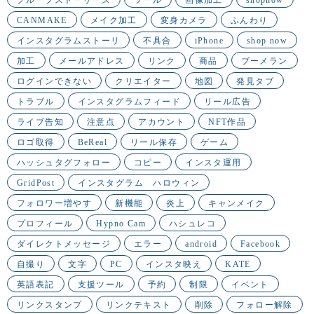
グループストーリーズ
ツール
画像加工
shopnow
CANMAKE
メイク加工
変身カメラ
ふんわり
インスタグラムストーリ
不具合
iPhone
shop now
加工
メールアドレス
リンク
商品
ブーメラン
ログインできない
クリエイター
地図
発見タブ
トラブル
インスタグラムフィード
リール広告
ライブ告知
注意点
アカウント
NFT作品
ロゴ取得
BeReal
リール保存
ゲーム
ハッシュタグフォロー
コピー
インスタ運用
GridPost
インスタグラム ハロウィン
フォロワー増やす
新機能
炎上
キャンメイク
プロフィール
Hypno Cam
ハシュレコ
ダイレクトメッセージ
エラー
android
Facebook
自撮り
文字
PC
インスタ映え
KATE
英語表記
支援ツール
予約
制限
イベント
リンクスタンプ
リンクテキスト
削除
フォロー解除