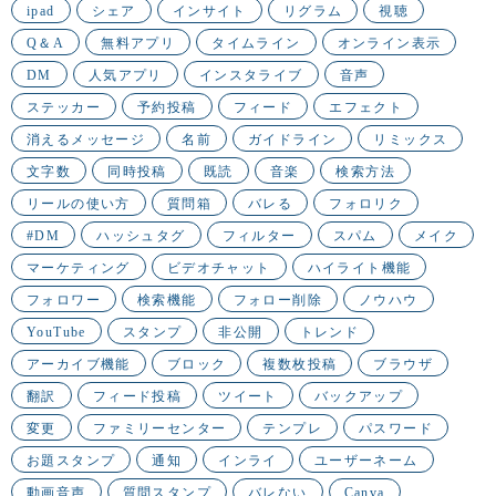
ipad
シェア
インサイト
リグラム
視聴
Q＆A
無料アプリ
タイムライン
オンライン表示
DM
人気アプリ
インスタライブ
音声
ステッカー
予約投稿
フィード
エフェクト
消えるメッセージ
名前
ガイドライン
リミックス
文字数
同時投稿
既読
音楽
検索方法
リールの使い方
質問箱
バレる
フォロリク
#DM
ハッシュタグ
フィルター
スパム
メイク
マーケティング
ビデオチャット
ハイライト機能
フォロワー
検索機能
フォロー削除
ノウハウ
YouTube
スタンプ
非公開
トレンド
アーカイブ機能
ブロック
複数枚投稿
ブラウザ
翻訳
フィード投稿
ツイート
バックアップ
変更
ファミリーセンター
テンプレ
パスワード
お題スタンプ
通知
インライ
ユーザーネーム
動画音声
質問スタンプ
バレない
Canva