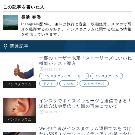
この記事を書いた人
長浜 春香
Instagram歴2年。 趣味は旅行と音楽・映画鑑賞。スマホで写
真を撮影するのが好き。 インスタグラムに関する役立つ情報
を発信していきます。
関連記事
一部のユーザー限定！ストーリーズにいいね
機能がテスト導入
2022.01.12
インスタグラムストーリー
インスタグラム
テスト
いいね
ストーリーズ
インスタグラム
インスタでボイスメッセージも送信できる！
送信方法や受信した際の再生について
2019.09.03
インスタグラム
Web担当者がインスタグラム運用で気をつけ
たいSNS（ソーシャルメディア）の炎上やリ