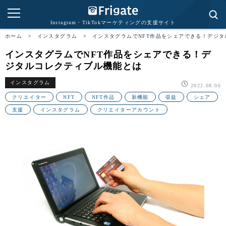
Instagram・TikTokマーケティングの支援サイト
ホーム
>
インスタグラム
>
インスタグラムでNFT作品をシェアできる！デジ
インスタグラムでNFT作品をシェアできる！デ
ジタルコレクティブル機能とは
インスタグラム
2022.08.06
クリエイター
NFT
NFT作品
新機能
収益
シェア
支援
インスタグラム
クリエイターアカウント