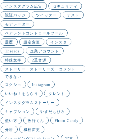
インスタグラム広告
セキュリティ
認証バッジ
ツイッター
テスト
モデレーター
ペアレントコントロールツール
履歴
設定変更
インスタ
Threads
企業アカウント
特殊文字
2重音源
ストーリー ストーリーズ コメント
できない
スクショ
Instagram
いいね！をもらう
タレント
インスタグラムストーリー
キャプション
やすだちひろ
使い方
改行くん
Photo Candy
分析
機種変更
ショッピングコレクション
写真