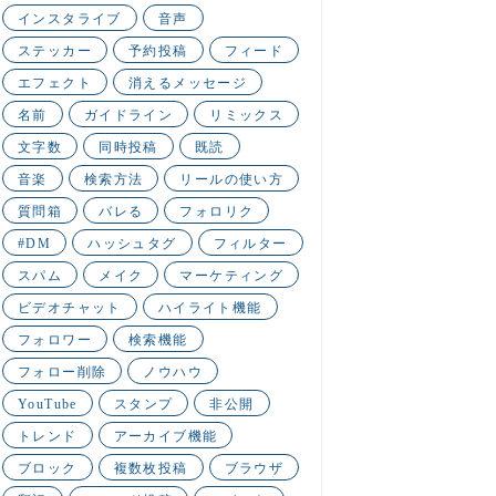
インスタライブ
音声
ステッカー
予約投稿
フィード
エフェクト
消えるメッセージ
名前
ガイドライン
リミックス
文字数
同時投稿
既読
音楽
検索方法
リールの使い方
質問箱
バレる
フォロリク
#DM
ハッシュタグ
フィルター
スパム
メイク
マーケティング
ビデオチャット
ハイライト機能
フォロワー
検索機能
フォロー削除
ノウハウ
YouTube
スタンプ
非公開
トレンド
アーカイブ機能
ブロック
複数枚投稿
ブラウザ