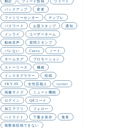
翻訳
フィード投稿
ツイート
バックアップ
変更
ファミリーセンター
テンプレ
パスワード
お題スタンプ
通知
インライ
ユーザーネーム
動画音声
質問スタンプ
バレない
Canva
ノート
ネームタグ
プロモーション
ストーリーズ
機能
インスタグラマー
投稿
SKY-HI
女性芸能人
twitter
画像サイズ
ミュート機能
ログイン
QRコード
加工アプリ
フォロー
ハイライト
下書き保存
集客
複数枚投稿できない