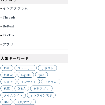
インスタグラム
Threads
BeReal
TikTok
アプリ
人気キーワード
動画
ストーリー
リポスト
杉咲花
E-girls
ipad
シェア
インサイト
リグラム
視聴
Q＆A
無料アプリ
タイムライン
オンライン表示
DM
人気アプリ