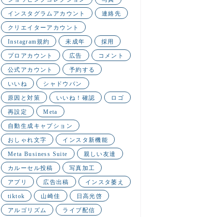
インスタグラムアカウント
連絡先
クリエイターアカウント
Instagram規約
未成年
採用
プロアカウント
広告
コメント
公式アカウント
予約する
いいね
シャドウバン
原因と対策
いいね！確認
ロゴ
再設定
Meta
自動生成キャプション
おしゃれ文字
インスタ新機能
Meta Business Suite
親しい友達
カルーセル投稿
写真加工
アプリ
広告出稿
インスタ萎え
tiktok
山崎佳
日高光啓
アルゴリズム
ライブ配信