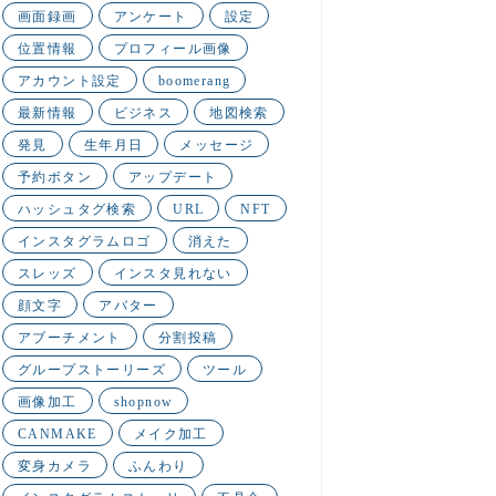
画面録画
アンケート
設定
位置情報
プロフィール画像
アカウント設定
boomerang
最新情報
ビジネス
地図検索
発見
生年月日
メッセージ
予約ボタン
アップデート
ハッシュタグ検索
URL
NFT
インスタグラムロゴ
消えた
スレッズ
インスタ見れない
顔文字
アバター
アブーチメント
分割投稿
グループストーリーズ
ツール
画像加工
shopnow
CANMAKE
メイク加工
変身カメラ
ふんわり