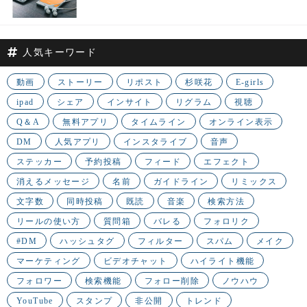
人気キーワード
動画
ストーリー
リポスト
杉咲花
E-girls
ipad
シェア
インサイト
リグラム
視聴
Q＆A
無料アプリ
タイムライン
オンライン表示
DM
人気アプリ
インスタライブ
音声
ステッカー
予約投稿
フィード
エフェクト
消えるメッセージ
名前
ガイドライン
リミックス
文字数
同時投稿
既読
音楽
検索方法
リールの使い方
質問箱
バレる
フォロリク
#DM
ハッシュタグ
フィルター
スパム
メイク
マーケティング
ビデオチャット
ハイライト機能
フォロワー
検索機能
フォロー削除
ノウハウ
YouTube
スタンプ
非公開
トレンド