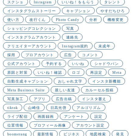
スクショ
Instagram
いいね！をもらう
タレント
インスタグラムストーリー
キャプション
やすだちひろ
使い方
改行くん
Photo Candy
分析
機種変更
ショッピングコレクション
写真
インスタグラムアカウント
連絡先
クリエイターアカウント
Instagram規約
未成年
採用
プロアカウント
広告
コメント
公式アカウント
予約する
いいね
シャドウバン
原因と対策
いいね！確認
ロゴ
再設定
Meta
自動生成キャプション
おしゃれ文字
インスタ新機能
Meta Business Suite
親しい友達
カルーセル投稿
写真加工
アプリ
広告出稿
インスタ萎え
tiktok
山崎佳
日高光啓
アルゴリズム
ライブ配信
画面録画
アンケート
設定
位置情報
プロフィール画像
アカウント設定
boomerang
最新情報
ビジネス
地図検索
発見