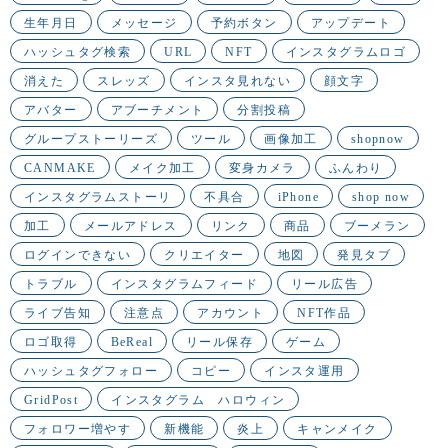
生年月日
メッセージ
予約ボタン
アップデート
ハッシュタグ検索
URL
NFT
インスタグラムロゴ
消えた
スレッズ
インスタ見れない
顔文字
アバター
アブーチメント
分割投稿
グループストーリーズ
ツール
画像加工
shopnow
CANMAKE
メイク加工
変身カメラ
ふんわり
インスタグラムストーリ
不具合
iPhone
shop now
加工
メールアドレス
リンク
商品
ブーメラン
ログインできない
クリエイター
地図
発見タブ
トラブル
インスタグラムフィード
リール広告
ライブ告知
注意点
アカウント
NFT作品
ロゴ取得
BeReal
リール保存
ゲーム
ハッシュタグフォロー
コピー
インスタ運用
GridPost
インスタグラム ハロウィン
フォロワー増やす
新機能
炎上
キャンメイク