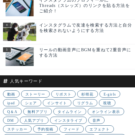
インスタグラムのプロフィールに
Threads（スレッズ）のリンクを貼る方法を
ご紹介！
インスタグラムで友達を検索する方法と自分
を検索されないようにする方法
リールの動画音声にBGMを重ねて2重音声に
する方法
人気キーワード
動画
ストーリー
リポスト
杉咲花
E-girls
ipad
シェア
インサイト
リグラム
視聴
Q＆A
無料アプリ
タイムライン
オンライン表示
DM
人気アプリ
インスタライブ
音声
ステッカー
予約投稿
フィード
エフェクト