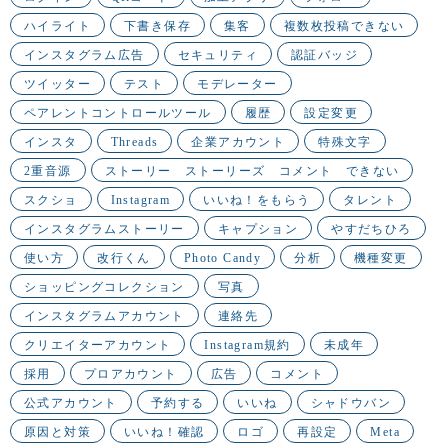
ハイライト
下書き保存
集客
複数枚投稿できない
インスタグラム広告
セキュリティ
認証バッジ
ツイッター
テスト
モデレーター
ペアレントコントロールツール
履歴
設定変更
インスタ
Threads
企業アカウント
特殊文字
2重音源
ストーリー ストーリーズ コメント できない
スクショ
Instagram
いいね！をもらう
タレント
インスタグラムストーリー
キャプション
やすだちひろ
使い方
改行くん
Photo Candy
分析
機種変更
ショッピングコレクション
写真
インスタグラムアカウント
連絡先
クリエイターアカウント
Instagram規約
未成年
採用
プロアカウント
広告
コメント
公式アカウント
予約する
いいね
シャドウバン
原因と対策
いいね！確認
ロゴ
再設定
Meta