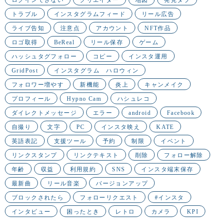
ログインできない
クリエイター
地図
発見タブ
トラブル
インスタグラムフィード
リール広告
ライブ告知
注意点
アカウント
NFT作品
ロゴ取得
BeReal
リール保存
ゲーム
ハッシュタグフォロー
コピー
インスタ運用
GridPost
インスタグラム ハロウィン
フォロワー増やす
新機能
炎上
キャンメイク
プロフィール
Hypno Cam
ハシュレコ
ダイレクトメッセージ
エラー
android
Facebook
自撮り
文字
PC
インスタ映え
KATE
英語表記
支援ツール
予約
制限
イベント
リンクスタンプ
リンクテキスト
削除
フォロー解除
年齢
収益
利用規約
SNS
インスタ端末保存
最新曲
リール音楽
バージョンアップ
ブロックされたら
フォローリクエスト
#インスタ
インタビュー
困ったとき
レトロ
カメラ
KPI