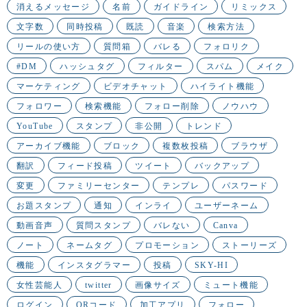
消えるメッセージ
名前
ガイドライン
リミックス
文字数
同時投稿
既読
音楽
検索方法
リールの使い方
質問箱
バレる
フォロリク
#DM
ハッシュタグ
フィルター
スパム
メイク
マーケティング
ビデオチャット
ハイライト機能
フォロワー
検索機能
フォロー削除
ノウハウ
YouTube
スタンプ
非公開
トレンド
アーカイブ機能
ブロック
複数枚投稿
ブラウザ
翻訳
フィード投稿
ツイート
バックアップ
変更
ファミリーセンター
テンプレ
パスワード
お題スタンプ
通知
インライ
ユーザーネーム
動画音声
質問スタンプ
バレない
Canva
ノート
ネームタグ
プロモーション
ストーリーズ
機能
インスタグラマー
投稿
SKY-HI
女性芸能人
twitter
画像サイズ
ミュート機能
ログイン
QRコード
加工アプリ
フォロー