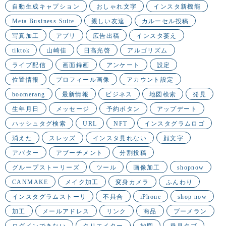
自動生成キャプション
おしゃれ文字
インスタ新機能
Meta Business Suite
親しい友達
カルーセル投稿
写真加工
アプリ
広告出稿
インスタ萎え
tiktok
山崎佳
日高光啓
アルゴリズム
ライブ配信
画面録画
アンケート
設定
位置情報
プロフィール画像
アカウント設定
boomerang
最新情報
ビジネス
地図検索
発見
生年月日
メッセージ
予約ボタン
アップデート
ハッシュタグ検索
URL
NFT
インスタグラムロゴ
消えた
スレッズ
インスタ見れない
顔文字
アバター
アブーチメント
分割投稿
グループストーリーズ
ツール
画像加工
shopnow
CANMAKE
メイク加工
変身カメラ
ふんわり
インスタグラムストーリ
不具合
iPhone
shop now
加工
メールアドレス
リンク
商品
ブーメラン