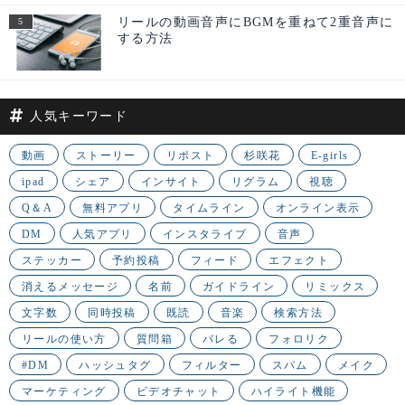
リールの動画音声にBGMを重ねて2重音声に
する方法
人気キーワード
動画
ストーリー
リポスト
杉咲花
E-girls
ipad
シェア
インサイト
リグラム
視聴
Q＆A
無料アプリ
タイムライン
オンライン表示
DM
人気アプリ
インスタライブ
音声
ステッカー
予約投稿
フィード
エフェクト
消えるメッセージ
名前
ガイドライン
リミックス
文字数
同時投稿
既読
音楽
検索方法
リールの使い方
質問箱
バレる
フォロリク
#DM
ハッシュタグ
フィルター
スパム
メイク
マーケティング
ビデオチャット
ハイライト機能