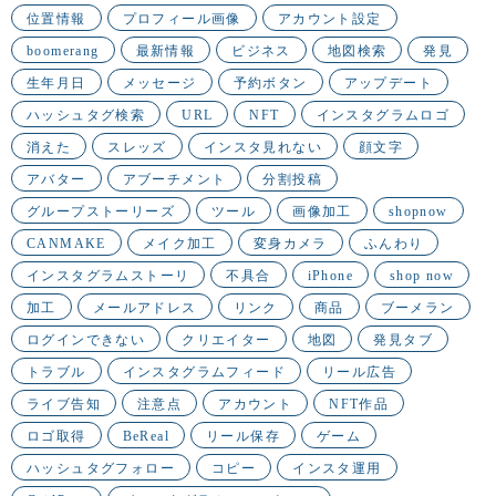
位置情報
プロフィール画像
アカウント設定
boomerang
最新情報
ビジネス
地図検索
発見
生年月日
メッセージ
予約ボタン
アップデート
ハッシュタグ検索
URL
NFT
インスタグラムロゴ
消えた
スレッズ
インスタ見れない
顔文字
アバター
アブーチメント
分割投稿
グループストーリーズ
ツール
画像加工
shopnow
CANMAKE
メイク加工
変身カメラ
ふんわり
インスタグラムストーリ
不具合
iPhone
shop now
加工
メールアドレス
リンク
商品
ブーメラン
ログインできない
クリエイター
地図
発見タブ
トラブル
インスタグラムフィード
リール広告
ライブ告知
注意点
アカウント
NFT作品
ロゴ取得
BeReal
リール保存
ゲーム
ハッシュタグフォロー
コピー
インスタ運用