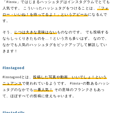
「#insta」ではじまるハッシュタグはインスタグラムでとても
人気です。 こういったハッシュタグをつけることは、
「フォ
ロー・いいね！を待ってるよ！」というアピール
になるんで
す。
そう、
じつは大きな意味はない
ものなのです。 でも投稿する
ならしっくりきたものを…！という方も多いはず。 なので、
なかでも人気のハッシュタグをピックアップして解説してい
きます！
#instagood
#instagoodとは、
投稿した写真や動画、いいでしょ！という
ニュアンス
で使われているようです。 #insta~の数あるハッシ
ュタグのなかでも
一番人気！
その意味のフランクさもあっ
て、ほぼすべての投稿に使えちゃいます。
#instadaily