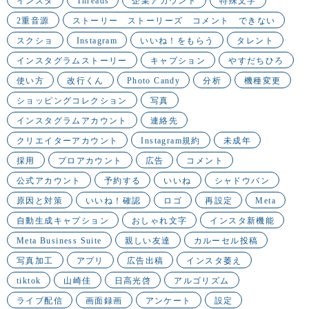
インスタ
Threads
企業アカウント
特殊文字
2重音源
ストーリー ストーリーズ コメント できない
スクショ
Instagram
いいね！をもらう
タレント
インスタグラムストーリー
キャプション
やすだちひろ
使い方
改行くん
Photo Candy
分析
機種変更
ショッピングコレクション
写真
インスタグラムアカウント
連絡先
クリエイターアカウント
Instagram規約
未成年
採用
プロアカウント
広告
コメント
公式アカウント
予約する
いいね
シャドウバン
原因と対策
いいね！確認
ロゴ
再設定
Meta
自動生成キャプション
おしゃれ文字
インスタ新機能
Meta Business Suite
親しい友達
カルーセル投稿
写真加工
アプリ
広告出稿
インスタ萎え
tiktok
山崎佳
日高光啓
アルゴリズム
ライブ配信
画面録画
アンケート
設定