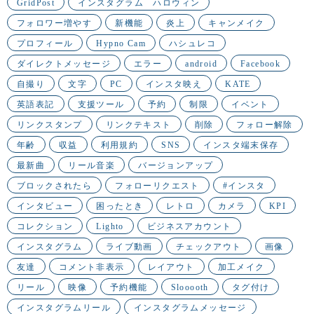
GridPost
インスタグラム ハロウィン
フォロワー増やす
新機能
炎上
キャンメイク
プロフィール
Hypno Cam
ハシュレコ
ダイレクトメッセージ
エラー
android
Facebook
自撮り
文字
PC
インスタ映え
KATE
英語表記
支援ツール
予約
制限
イベント
リンクスタンプ
リンクテキスト
削除
フォロー解除
年齢
収益
利用規約
SNS
インスタ端末保存
最新曲
リール音楽
バージョンアップ
ブロックされたら
フォローリクエスト
#インスタ
インタビュー
困ったとき
レトロ
カメラ
KPI
コレクション
Lighto
ビジネスアカウント
インスタグラム
ライブ動画
チェックアウト
画像
友達
コメント非表示
レイアウト
加工メイク
リール
映像
予約機能
Slooooth
タグ付け
インスタグラムリール
インスタグラムメッセージ