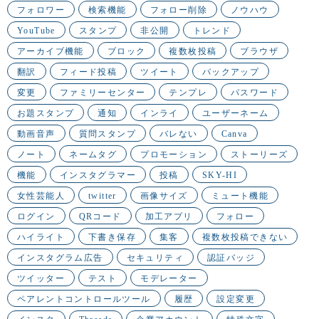
フォロワー
検索機能
フォロー削除
ノウハウ
YouTube
スタンプ
非公開
トレンド
アーカイブ機能
ブロック
複数枚投稿
ブラウザ
翻訳
フィード投稿
ツイート
バックアップ
変更
ファミリーセンター
テンプレ
パスワード
お題スタンプ
通知
インライ
ユーザーネーム
動画音声
質問スタンプ
バレない
Canva
ノート
ネームタグ
プロモーション
ストーリーズ
機能
インスタグラマー
投稿
SKY-HI
女性芸能人
twitter
画像サイズ
ミュート機能
ログイン
QRコード
加工アプリ
フォロー
ハイライト
下書き保存
集客
複数枚投稿できない
インスタグラム広告
セキュリティ
認証バッジ
ツイッター
テスト
モデレーター
ペアレントコントロールツール
履歴
設定変更