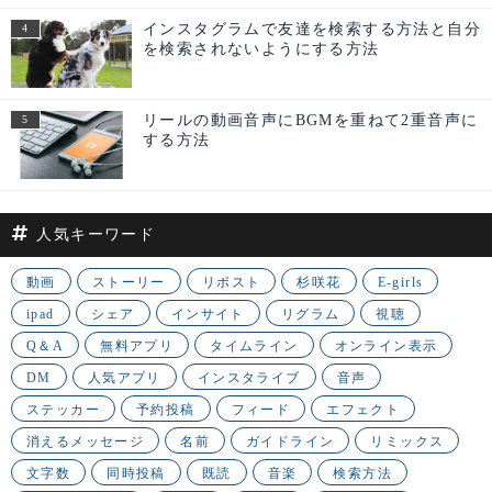
インスタグラムで友達を検索する方法と自分
を検索されないようにする方法
リールの動画音声にBGMを重ねて2重音声に
する方法
人気キーワード
動画
ストーリー
リポスト
杉咲花
E-girls
ipad
シェア
インサイト
リグラム
視聴
Q＆A
無料アプリ
タイムライン
オンライン表示
DM
人気アプリ
インスタライブ
音声
ステッカー
予約投稿
フィード
エフェクト
消えるメッセージ
名前
ガイドライン
リミックス
文字数
同時投稿
既読
音楽
検索方法