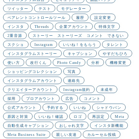
ツイッター
テスト
モデレーター
ペアレントコントロールツール
履歴
設定変更
インスタ
Threads
企業アカウント
特殊文字
2重音源
ストーリー ストーリーズ コメント できない
スクショ
Instagram
いいね！をもらう
タレント
インスタグラムストーリー
キャプション
やすだちひろ
使い方
改行くん
Photo Candy
分析
機種変更
ショッピングコレクション
写真
インスタグラムアカウント
連絡先
クリエイターアカウント
Instagram規約
未成年
採用
プロアカウント
広告
コメント
公式アカウント
予約する
いいね
シャドウバン
原因と対策
いいね！確認
ロゴ
再設定
Meta
自動生成キャプション
おしゃれ文字
インスタ新機能
Meta Business Suite
親しい友達
カルーセル投稿