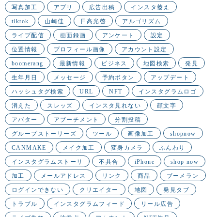
写真加工
アプリ
広告出稿
インスタ萎え
tiktok
山崎佳
日高光啓
アルゴリズム
ライブ配信
画面録画
アンケート
設定
位置情報
プロフィール画像
アカウント設定
boomerang
最新情報
ビジネス
地図検索
発見
生年月日
メッセージ
予約ボタン
アップデート
ハッシュタグ検索
URL
NFT
インスタグラムロゴ
消えた
スレッズ
インスタ見れない
顔文字
アバター
アブーチメント
分割投稿
グループストーリーズ
ツール
画像加工
shopnow
CANMAKE
メイク加工
変身カメラ
ふんわり
インスタグラムストーリ
不具合
iPhone
shop now
加工
メールアドレス
リンク
商品
ブーメラン
ログインできない
クリエイター
地図
発見タブ
トラブル
インスタグラムフィード
リール広告