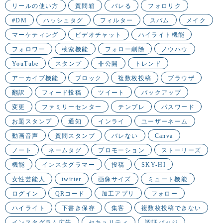
リールの使い方
質問箱
バレる
フォロリク
#DM
ハッシュタグ
フィルター
スパム
メイク
マーケティング
ビデオチャット
ハイライト機能
フォロワー
検索機能
フォロー削除
ノウハウ
YouTube
スタンプ
非公開
トレンド
アーカイブ機能
ブロック
複数枚投稿
ブラウザ
翻訳
フィード投稿
ツイート
バックアップ
変更
ファミリーセンター
テンプレ
パスワード
お題スタンプ
通知
インライ
ユーザーネーム
動画音声
質問スタンプ
バレない
Canva
ノート
ネームタグ
プロモーション
ストーリーズ
機能
インスタグラマー
投稿
SKY-HI
女性芸能人
twitter
画像サイズ
ミュート機能
ログイン
QRコード
加工アプリ
フォロー
ハイライト
下書き保存
集客
複数枚投稿できない
インスタグラム広告
セキュリティ
認証バッジ