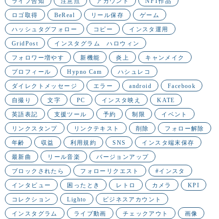
ライブ告知
注意点
アカウント
NFT作品
ロゴ取得
BeReal
リール保存
ゲーム
ハッシュタグフォロー
コピー
インスタ運用
GridPost
インスタグラム ハロウィン
フォロワー増やす
新機能
炎上
キャンメイク
プロフィール
Hypno Cam
ハシュレコ
ダイレクトメッセージ
エラー
android
Facebook
自撮り
文字
PC
インスタ映え
KATE
英語表記
支援ツール
予約
制限
イベント
リンクスタンプ
リンクテキスト
削除
フォロー解除
年齢
収益
利用規約
SNS
インスタ端末保存
最新曲
リール音楽
バージョンアップ
ブロックされたら
フォローリクエスト
#インスタ
インタビュー
困ったとき
レトロ
カメラ
KPI
コレクション
Lighto
ビジネスアカウント
インスタグラム
ライブ動画
チェックアウト
画像