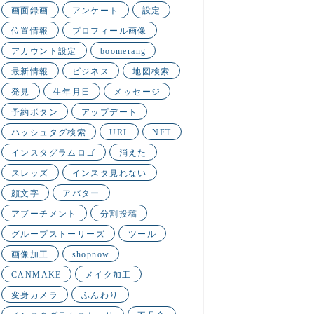
画面録画
アンケート
設定
位置情報
プロフィール画像
アカウント設定
boomerang
最新情報
ビジネス
地図検索
発見
生年月日
メッセージ
予約ボタン
アップデート
ハッシュタグ検索
URL
NFT
インスタグラムロゴ
消えた
スレッズ
インスタ見れない
顔文字
アバター
アブーチメント
分割投稿
グループストーリーズ
ツール
画像加工
shopnow
CANMAKE
メイク加工
変身カメラ
ふんわり