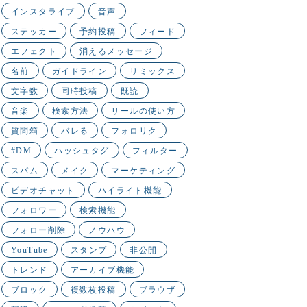
インスタライブ
音声
ステッカー
予約投稿
フィード
エフェクト
消えるメッセージ
名前
ガイドライン
リミックス
文字数
同時投稿
既読
音楽
検索方法
リールの使い方
質問箱
バレる
フォロリク
#DM
ハッシュタグ
フィルター
スパム
メイク
マーケティング
ビデオチャット
ハイライト機能
フォロワー
検索機能
フォロー削除
ノウハウ
YouTube
スタンプ
非公開
トレンド
アーカイブ機能
ブロック
複数枚投稿
ブラウザ