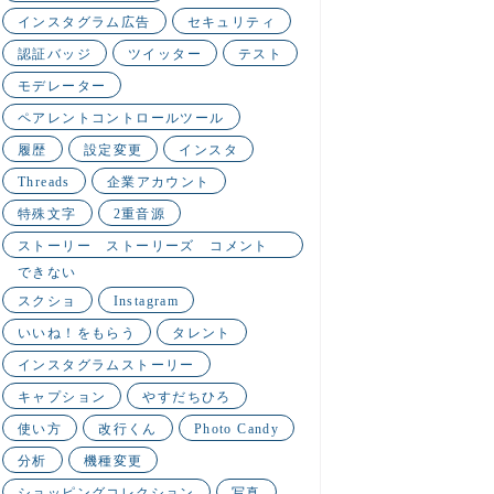
インスタグラム広告
セキュリティ
認証バッジ
ツイッター
テスト
モデレーター
ペアレントコントロールツール
履歴
設定変更
インスタ
Threads
企業アカウント
特殊文字
2重音源
ストーリー ストーリーズ コメント
できない
スクショ
Instagram
いいね！をもらう
タレント
インスタグラムストーリー
キャプション
やすだちひろ
使い方
改行くん
Photo Candy
分析
機種変更
ショッピングコレクション
写真