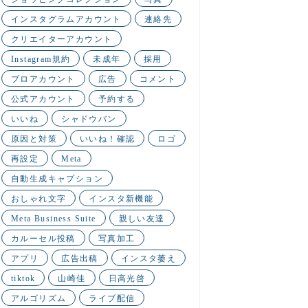
インスタグラムアカウント
連絡先
クリエイターアカウント
Instagram規約
未成年
採用
プロアカウント
広告
コメント
公式アカウント
予約する
いいね
シャドウバン
原因と対策
いいね！確認
ロゴ
再設定
Meta
自動生成キャプション
おしゃれ文字
インスタ新機能
Meta Business Suite
親しい友達
カルーセル投稿
写真加工
アプリ
広告出稿
インスタ萎え
tiktok
山崎佳
日高光啓
アルゴリズム
ライブ配信