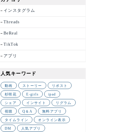
インスタグラム
Threads
BeReal
TikTok
アプリ
人気キーワード
動画
ストーリー
リポスト
杉咲花
E-girls
ipad
シェア
インサイト
リグラム
視聴
Q＆A
無料アプリ
タイムライン
オンライン表示
DM
人気アプリ