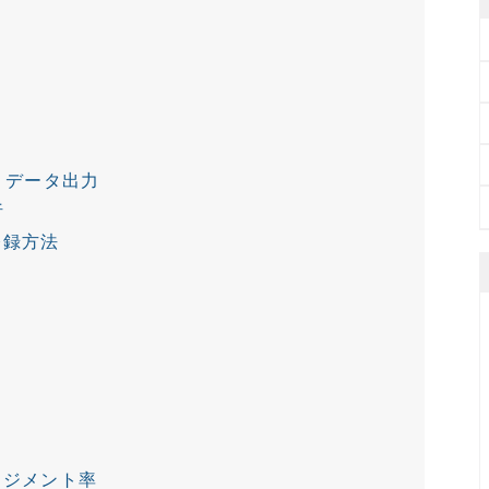
、データ出力
析
登録方法
ージメント率