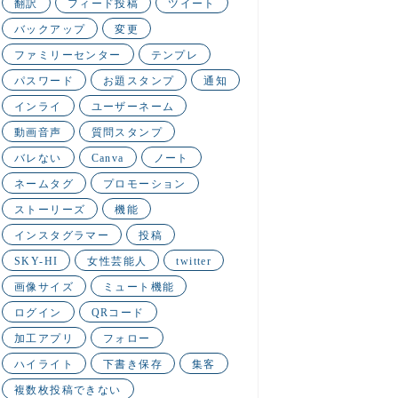
翻訳
フィード投稿
ツイート
バックアップ
変更
ファミリーセンター
テンプレ
パスワード
お題スタンプ
通知
インライ
ユーザーネーム
動画音声
質問スタンプ
バレない
Canva
ノート
ネームタグ
プロモーション
ストーリーズ
機能
インスタグラマー
投稿
SKY-HI
女性芸能人
twitter
画像サイズ
ミュート機能
ログイン
QRコード
加工アプリ
フォロー
ハイライト
下書き保存
集客
複数枚投稿できない