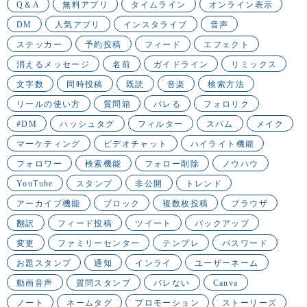
Q＆A
無料アプリ
タイムライン
オンライン表示
DM
人気アプリ
インスタライブ
音声
ステッカー
予約投稿
フィード
エフェクト
消えるメッセージ
名前
ガイドライン
リミックス
文字数
同時投稿
既読
音楽
検索方法
リールの使い方
質問箱
バレる
フォロリク
#DM
ハッシュタグ
フィルター
スパム
メイク
マーケティング
ビデオチャット
ハイライト機能
フォロワー
検索機能
フォロー削除
ノウハウ
YouTube
スタンプ
非公開
トレンド
アーカイブ機能
ブロック
複数枚投稿
ブラウザ
翻訳
フィード投稿
ツイート
バックアップ
変更
ファミリーセンター
テンプレ
パスワード
お題スタンプ
通知
インライ
ユーザーネーム
動画音声
質問スタンプ
バレない
Canva
ノート
ネームタグ
プロモーション
ストーリーズ