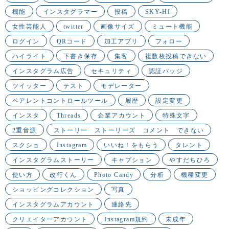
機能
インスタグラマー
投稿
SKY-HI
女性芸能人
twitter
画像サイズ
ミュート機能
ログイン
QRコード
加工アプリ
フォロー
ハイライト
下書き保存
集客
複数枚投稿できない
インスタグラム広告
セキュリティ
認証バッジ
ツイッター
テスト
モデレーター
ペアレントコントロールツール
履歴
設定変更
インスタ
Threads
企業アカウント
特殊文字
2重音源
ストーリー ストーリーズ コメント できない
スクショ
Instagram
いいね！をもらう
タレント
インスタグラムストーリー
キャプション
やすだちひろ
使い方
改行くん
Photo Candy
分析
機種変更
ショッピングコレクション
写真
インスタグラムアカウント
連絡先
クリエイターアカウント
Instagram規約
未成年