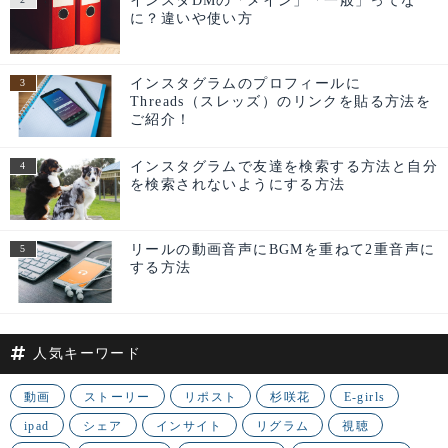
インスタDMの「メイン」「一般」ってな
に？違いや使い方
インスタグラムのプロフィールに
Threads（スレッズ）のリンクを貼る方法を
ご紹介！
インスタグラムで友達を検索する方法と自分
を検索されないようにする方法
リールの動画音声にBGMを重ねて2重音声に
する方法
人気キーワード
動画
ストーリー
リポスト
杉咲花
E-girls
ipad
シェア
インサイト
リグラム
視聴