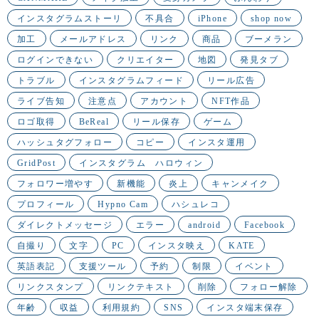
インスタグラムストーリ
不具合
iPhone
shop now
加工
メールアドレス
リンク
商品
ブーメラン
ログインできない
クリエイター
地図
発見タブ
トラブル
インスタグラムフィード
リール広告
ライブ告知
注意点
アカウント
NFT作品
ロゴ取得
BeReal
リール保存
ゲーム
ハッシュタグフォロー
コピー
インスタ運用
GridPost
インスタグラム ハロウィン
フォロワー増やす
新機能
炎上
キャンメイク
プロフィール
Hypno Cam
ハシュレコ
ダイレクトメッセージ
エラー
android
Facebook
自撮り
文字
PC
インスタ映え
KATE
英語表記
支援ツール
予約
制限
イベント
リンクスタンプ
リンクテキスト
削除
フォロー解除
年齢
収益
利用規約
SNS
インスタ端末保存