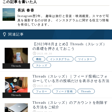
この記事を書いた人
長浜 春香
Instagram歴2年。 趣味は旅行と音楽・映画鑑賞。スマホで写
真を撮影するのが好き。 インスタグラムに関する役立つ情報
を発信していきます。
関連記事
【2023年8月まとめ】Threads（スレッズ）
の基礎を押さえておこう
2023.08.30
機能
インスタグラム
ツイッター
スレッズ
Threads
Threads（スレッズ）｜フィード投稿にフォ
ローしている方の投稿だけを表示させる方法
2023.08.07
フォロー
フィード投稿
Threads
Threads
Threads（スレッズ）のアカウントを削除す
る方法をご紹介