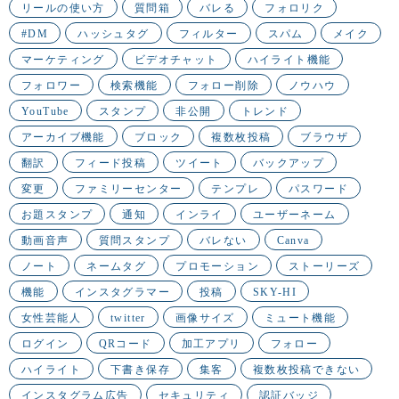
リールの使い方
質問箱
バレる
フォロリク
#DM
ハッシュタグ
フィルター
スパム
メイク
マーケティング
ビデオチャット
ハイライト機能
フォロワー
検索機能
フォロー削除
ノウハウ
YouTube
スタンプ
非公開
トレンド
アーカイブ機能
ブロック
複数枚投稿
ブラウザ
翻訳
フィード投稿
ツイート
バックアップ
変更
ファミリーセンター
テンプレ
パスワード
お題スタンプ
通知
インライ
ユーザーネーム
動画音声
質問スタンプ
バレない
Canva
ノート
ネームタグ
プロモーション
ストーリーズ
機能
インスタグラマー
投稿
SKY-HI
女性芸能人
twitter
画像サイズ
ミュート機能
ログイン
QRコード
加工アプリ
フォロー
ハイライト
下書き保存
集客
複数枚投稿できない
インスタグラム広告
セキュリティ
認証バッジ