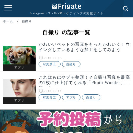
Instagram・TikTokマーケティングの支援サイト
ホーム
>
自撮り
自撮り の記事一覧
かわいいペットの写真をもっとかわいく！ウ
インクしているような加工をしてみよう
2018.07.05
写真加工
自撮り
アプリ
これはもはやプチ整形！？自撮り写真を最高
の1枚に仕上げてくれる「Photo Wonder」の
使い方
2018.06.11
写真加工
アプリ
自撮り
アプリ