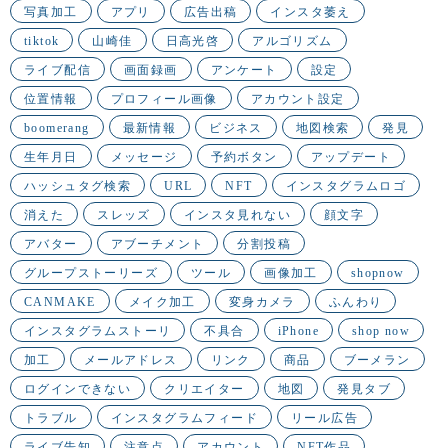
写真加工
アプリ
広告出稿
インスタ萎え
tiktok
山崎佳
日高光啓
アルゴリズム
ライブ配信
画面録画
アンケート
設定
位置情報
プロフィール画像
アカウント設定
boomerang
最新情報
ビジネス
地図検索
発見
生年月日
メッセージ
予約ボタン
アップデート
ハッシュタグ検索
URL
NFT
インスタグラムロゴ
消えた
スレッズ
インスタ見れない
顔文字
アバター
アブーチメント
分割投稿
グループストーリーズ
ツール
画像加工
shopnow
CANMAKE
メイク加工
変身カメラ
ふんわり
インスタグラムストーリ
不具合
iPhone
shop now
加工
メールアドレス
リンク
商品
ブーメラン
ログインできない
クリエイター
地図
発見タブ
トラブル
インスタグラムフィード
リール広告
ライブ告知
注意点
アカウント
NFT作品