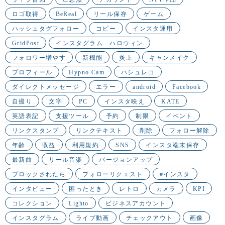
ロゴ取得
BeReal
リール保存
ゲーム
ハッシュタグフォロー
コピー
インスタ運用
GridPost
インスタグラム ハロウィン
フォロワー増やす
新機能
炎上
キャンメイク
プロフィール
Hypno Cam
ハシュレコ
ダイレクトメッセージ
エラー
android
Facebook
自撮り
文字
PC
インスタ映え
KATE
英語表記
支援ツール
予約
制限
イベント
リンクスタンプ
リンクテキスト
削除
フォロー解除
年齢
収益
利用規約
SNS
インスタ端末保存
最新曲
リール音楽
バージョンアップ
ブロックされたら
フォローリクエスト
#インスタ
インタビュー
困ったとき
レトロ
カメラ
KPI
コレクション
Lighto
ビジネスアカウント
インスタグラム
ライブ動画
チェックアウト
画像