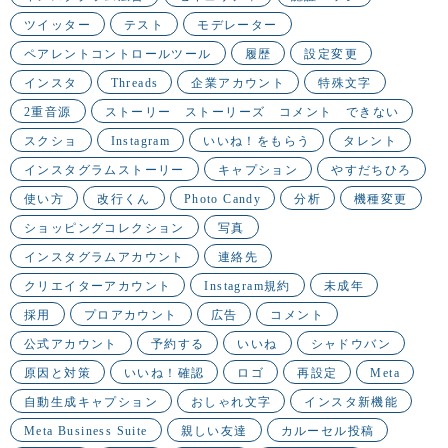
ツイッター
テスト
モデレーター
ペアレントコントロールツール
履歴
設定変更
インスタ
Threads
企業アカウント
特殊文字
2重音源
ストーリー ストーリーズ コメント できない
スクショ
Instagram
いいね！をもらう
タレント
インスタグラムストーリー
キャプション
やすだちひろ
使い方
改行くん
Photo Candy
分析
機種変更
ショッピングコレクション
写真
インスタグラムアカウント
連絡先
クリエイターアカウント
Instagram規約
未成年
採用
プロアカウント
広告
コメント
公式アカウント
予約する
いいね
シャドウバン
原因と対策
いいね！確認
ロゴ
再設定
Meta
自動生成キャプション
おしゃれ文字
インスタ新機能
Meta Business Suite
親しい友達
カルーセル投稿