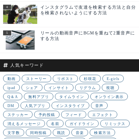
インスタグラムで友達を検索する方法と自分
を検索されないようにする方法
リールの動画音声にBGMを重ねて2重音声に
する方法
人気キーワード
動画
ストーリー
リポスト
杉咲花
E-girls
ipad
シェア
インサイト
リグラム
視聴
Q＆A
無料アプリ
タイムライン
オンライン表示
DM
人気アプリ
インスタライブ
音声
ステッカー
予約投稿
フィード
エフェクト
消えるメッセージ
名前
ガイドライン
リミックス
文字数
同時投稿
既読
音楽
検索方法