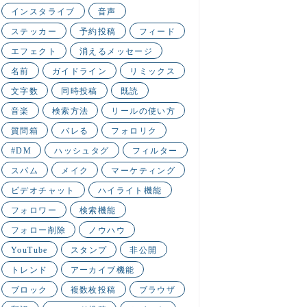
インスタライブ
音声
ステッカー
予約投稿
フィード
エフェクト
消えるメッセージ
名前
ガイドライン
リミックス
文字数
同時投稿
既読
音楽
検索方法
リールの使い方
質問箱
バレる
フォロリク
#DM
ハッシュタグ
フィルター
スパム
メイク
マーケティング
ビデオチャット
ハイライト機能
フォロワー
検索機能
フォロー削除
ノウハウ
YouTube
スタンプ
非公開
トレンド
アーカイブ機能
ブロック
複数枚投稿
ブラウザ