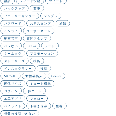
翻訳
フィード投稿
ツイート
バックアップ
変更
ファミリーセンター
テンプレ
パスワード
お題スタンプ
通知
インライ
ユーザーネーム
動画音声
質問スタンプ
バレない
Canva
ノート
ネームタグ
プロモーション
ストーリーズ
機能
インスタグラマー
投稿
SKY-HI
女性芸能人
twitter
画像サイズ
ミュート機能
ログイン
QRコード
加工アプリ
フォロー
ハイライト
下書き保存
集客
複数枚投稿できない