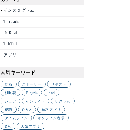
インスタグラム
Threads
BeReal
TikTok
アプリ
人気キーワード
動画
ストーリー
リポスト
杉咲花
E-girls
ipad
シェア
インサイト
リグラム
視聴
Q＆A
無料アプリ
タイムライン
オンライン表示
DM
人気アプリ