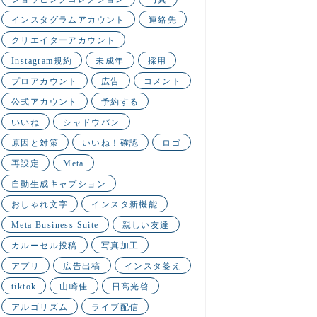
インスタグラムアカウント
連絡先
クリエイターアカウント
Instagram規約
未成年
採用
プロアカウント
広告
コメント
公式アカウント
予約する
いいね
シャドウバン
原因と対策
いいね！確認
ロゴ
再設定
Meta
自動生成キャプション
おしゃれ文字
インスタ新機能
Meta Business Suite
親しい友達
カルーセル投稿
写真加工
アプリ
広告出稿
インスタ萎え
tiktok
山崎佳
日高光啓
アルゴリズム
ライブ配信