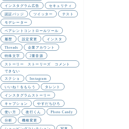
インスタグラム広告
セキュリティ
認証バッジ
ツイッター
テスト
モデレーター
ペアレントコントロールツール
履歴
設定変更
インスタ
Threads
企業アカウント
特殊文字
2重音源
ストーリー ストーリーズ コメント
できない
スクショ
Instagram
いいね！をもらう
タレント
インスタグラムストーリー
キャプション
やすだちひろ
使い方
改行くん
Photo Candy
分析
機種変更
ショッピングコレクション
写真