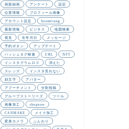
画面録画
アンケート
設定
位置情報
プロフィール画像
アカウント設定
boomerang
最新情報
ビジネス
地図検索
発見
生年月日
メッセージ
予約ボタン
アップデート
ハッシュタグ検索
URL
NFT
インスタグラムロゴ
消えた
スレッズ
インスタ見れない
顔文字
アバター
アブーチメント
分割投稿
グループストーリーズ
ツール
画像加工
shopnow
CANMAKE
メイク加工
変身カメラ
ふんわり