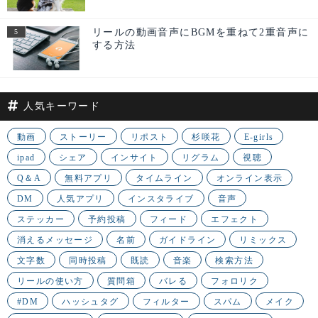
リールの動画音声にBGMを重ねて2重音声に
する方法
人気キーワード
動画
ストーリー
リポスト
杉咲花
E-girls
ipad
シェア
インサイト
リグラム
視聴
Q＆A
無料アプリ
タイムライン
オンライン表示
DM
人気アプリ
インスタライブ
音声
ステッカー
予約投稿
フィード
エフェクト
消えるメッセージ
名前
ガイドライン
リミックス
文字数
同時投稿
既読
音楽
検索方法
リールの使い方
質問箱
バレる
フォロリク
#DM
ハッシュタグ
フィルター
スパム
メイク