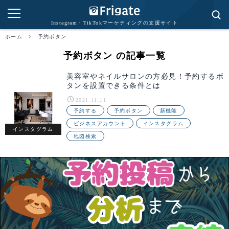
Instagram・TikTokマーケティングの支援サイト
ホーム
>
予約ボタン
予約ボタン の記事一覧
美容室やネイルサロンの方必見！予約するボ
タンを設置できる条件とは
2021.11.11
予約する
予約ボタン
新機能
ビジネスアカウント
インスタグラム
インスタグラム
地図検索