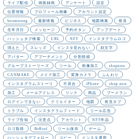
ライブ配信
画面録画
アンケート
設定
位置情報
プロフィール画像
アカウント設定
boomerang
最新情報
ビジネス
地図検索
発見
生年月日
メッセージ
予約ボタン
アップデート
ハッシュタグ検索
URL
NFT
インスタグラムロゴ
消えた
スレッズ
インスタ見れない
顔文字
アバター
アブーチメント
分割投稿
グループストーリーズ
ツール
画像加工
shopnow
CANMAKE
メイク加工
変身カメラ
ふんわり
インスタグラムストーリ
不具合
iPhone
shop now
加工
メールアドレス
リンク
商品
ブーメラン
ログインできない
クリエイター
地図
発見タブ
トラブル
インスタグラムフィード
リール広告
ライブ告知
注意点
アカウント
NFT作品
ロゴ取得
BeReal
リール保存
ゲーム
ハッシュタグフォロー
コピー
インスタ運用