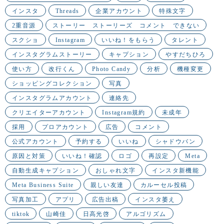
インスタ
Threads
企業アカウント
特殊文字
2重音源
ストーリー ストーリーズ コメント できない
スクショ
Instagram
いいね！をもらう
タレント
インスタグラムストーリー
キャプション
やすだちひろ
使い方
改行くん
Photo Candy
分析
機種変更
ショッピングコレクション
写真
インスタグラムアカウント
連絡先
クリエイターアカウント
Instagram規約
未成年
採用
プロアカウント
広告
コメント
公式アカウント
予約する
いいね
シャドウバン
原因と対策
いいね！確認
ロゴ
再設定
Meta
自動生成キャプション
おしゃれ文字
インスタ新機能
Meta Business Suite
親しい友達
カルーセル投稿
写真加工
アプリ
広告出稿
インスタ萎え
tiktok
山崎佳
日高光啓
アルゴリズム