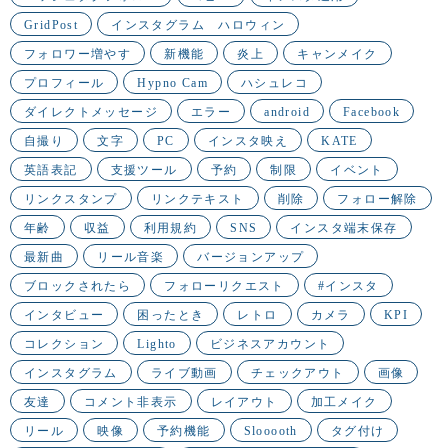
GridPost
インスタグラム ハロウィン
フォロワー増やす
新機能
炎上
キャンメイク
プロフィール
Hypno Cam
ハシュレコ
ダイレクトメッセージ
エラー
android
Facebook
自撮り
文字
PC
インスタ映え
KATE
英語表記
支援ツール
予約
制限
イベント
リンクスタンプ
リンクテキスト
削除
フォロー解除
年齢
収益
利用規約
SNS
インスタ端末保存
最新曲
リール音楽
バージョンアップ
ブロックされたら
フォローリクエスト
#インスタ
インタビュー
困ったとき
レトロ
カメラ
KPI
コレクション
Lighto
ビジネスアカウント
インスタグラム
ライブ動画
チェックアウト
画像
友達
コメント非表示
レイアウト
加工メイク
リール
映像
予約機能
Slooooth
タグ付け