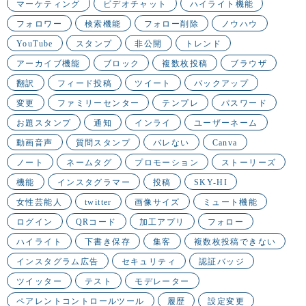
マーケティング
ビデオチャット
ハイライト機能
フォロワー
検索機能
フォロー削除
ノウハウ
YouTube
スタンプ
非公開
トレンド
アーカイブ機能
ブロック
複数枚投稿
ブラウザ
翻訳
フィード投稿
ツイート
バックアップ
変更
ファミリーセンター
テンプレ
パスワード
お題スタンプ
通知
インライ
ユーザーネーム
動画音声
質問スタンプ
バレない
Canva
ノート
ネームタグ
プロモーション
ストーリーズ
機能
インスタグラマー
投稿
SKY-HI
女性芸能人
twitter
画像サイズ
ミュート機能
ログイン
QRコード
加工アプリ
フォロー
ハイライト
下書き保存
集客
複数枚投稿できない
インスタグラム広告
セキュリティ
認証バッジ
ツイッター
テスト
モデレーター
ペアレントコントロールツール
履歴
設定変更