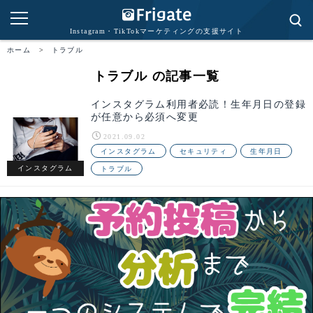
Instagram・TikTokマーケティングの支援サイト
ホーム
>
トラブル
トラブル の記事一覧
インスタグラム利用者必読！生年月日の登録
が任意から必須へ変更
2021.09.02
インスタグラム
セキュリティ
生年月日
インスタグラム
トラブル