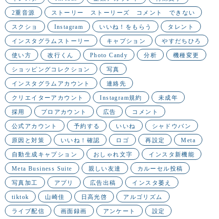
2重音源
ストーリー ストーリーズ コメント できない
スクショ
Instagram
いいね！をもらう
タレント
インスタグラムストーリー
キャプション
やすだちひろ
使い方
改行くん
Photo Candy
分析
機種変更
ショッピングコレクション
写真
インスタグラムアカウント
連絡先
クリエイターアカウント
Instagram規約
未成年
採用
プロアカウント
広告
コメント
公式アカウント
予約する
いいね
シャドウバン
原因と対策
いいね！確認
ロゴ
再設定
Meta
自動生成キャプション
おしゃれ文字
インスタ新機能
Meta Business Suite
親しい友達
カルーセル投稿
写真加工
アプリ
広告出稿
インスタ萎え
tiktok
山崎佳
日高光啓
アルゴリズム
ライブ配信
画面録画
アンケート
設定