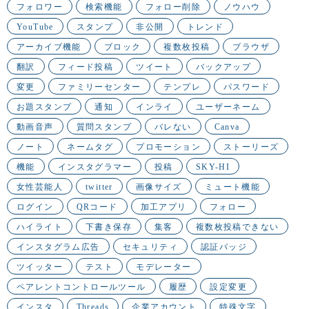
フォロワー
検索機能
フォロー削除
ノウハウ
YouTube
スタンプ
非公開
トレンド
アーカイブ機能
ブロック
複数枚投稿
ブラウザ
翻訳
フィード投稿
ツイート
バックアップ
変更
ファミリーセンター
テンプレ
パスワード
お題スタンプ
通知
インライ
ユーザーネーム
動画音声
質問スタンプ
バレない
Canva
ノート
ネームタグ
プロモーション
ストーリーズ
機能
インスタグラマー
投稿
SKY-HI
女性芸能人
twitter
画像サイズ
ミュート機能
ログイン
QRコード
加工アプリ
フォロー
ハイライト
下書き保存
集客
複数枚投稿できない
インスタグラム広告
セキュリティ
認証バッジ
ツイッター
テスト
モデレーター
ペアレントコントロールツール
履歴
設定変更
インスタ
Threads
企業アカウント
特殊文字