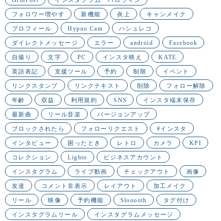
フォロワー増やす
新機能
炎上
キャンメイク
プロフィール
Hypno Cam
ハシュレコ
ダイレクトメッセージ
エラー
android
Facebook
自撮り
文字
PC
インスタ映え
KATE
英語表記
支援ツール
予約
制限
イベント
リンクスタンプ
リンクテキスト
削除
フォロー解除
年齢
収益
利用規約
SNS
インスタ端末保存
最新曲
リール音楽
バージョンアップ
ブロックされたら
フォローリクエスト
#インスタ
インタビュー
困ったとき
レトロ
カメラ
KPI
コレクション
Lighto
ビジネスアカウント
インスタグラム
ライブ動画
チェックアウト
画像
友達
コメント非表示
レイアウト
加工メイク
リール
映像
予約機能
Slooooth
タグ付け
インスタグラムリール
インスタグラムメッセージ