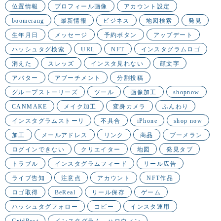
位置情報
プロフィール画像
アカウント設定
boomerang
最新情報
ビジネス
地図検索
発見
生年月日
メッセージ
予約ボタン
アップデート
ハッシュタグ検索
URL
NFT
インスタグラムロゴ
消えた
スレッズ
インスタ見れない
顔文字
アバター
アブーチメント
分割投稿
グループストーリーズ
ツール
画像加工
shopnow
CANMAKE
メイク加工
変身カメラ
ふんわり
インスタグラムストーリ
不具合
iPhone
shop now
加工
メールアドレス
リンク
商品
ブーメラン
ログインできない
クリエイター
地図
発見タブ
トラブル
インスタグラムフィード
リール広告
ライブ告知
注意点
アカウント
NFT作品
ロゴ取得
BeReal
リール保存
ゲーム
ハッシュタグフォロー
コピー
インスタ運用
GridPost
インスタグラム ハロウィン