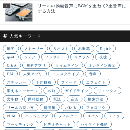
リールの動画音声にBGMを重ねて2重音声に
する方法
人気キーワード
動画
ストーリー
リポスト
杉咲花
E-girls
ipad
シェア
インサイト
リグラム
視聴
Q＆A
無料アプリ
タイムライン
オンライン表示
DM
人気アプリ
インスタライブ
音声
ステッカー
予約投稿
フィード
エフェクト
消えるメッセージ
名前
ガイドライン
リミックス
文字数
同時投稿
既読
音楽
検索方法
リールの使い方
質問箱
バレる
フォロリク
#DM
ハッシュタグ
フィルター
スパム
メイク
マーケティング
ビデオチャット
ハイライト機能