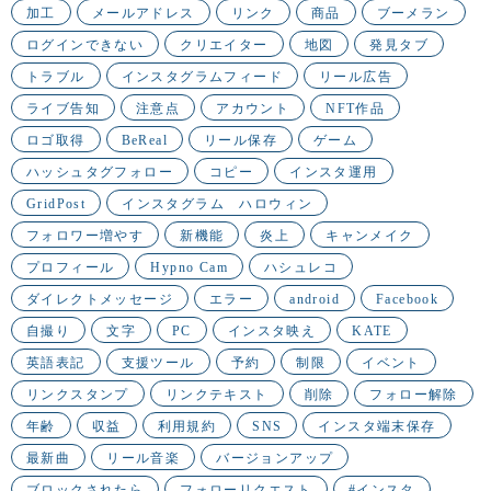
加工
メールアドレス
リンク
商品
ブーメラン
ログインできない
クリエイター
地図
発見タブ
トラブル
インスタグラムフィード
リール広告
ライブ告知
注意点
アカウント
NFT作品
ロゴ取得
BeReal
リール保存
ゲーム
ハッシュタグフォロー
コピー
インスタ運用
GridPost
インスタグラム ハロウィン
フォロワー増やす
新機能
炎上
キャンメイク
プロフィール
Hypno Cam
ハシュレコ
ダイレクトメッセージ
エラー
android
Facebook
自撮り
文字
PC
インスタ映え
KATE
英語表記
支援ツール
予約
制限
イベント
リンクスタンプ
リンクテキスト
削除
フォロー解除
年齢
収益
利用規約
SNS
インスタ端末保存
最新曲
リール音楽
バージョンアップ
ブロックされたら
フォローリクエスト
#インスタ