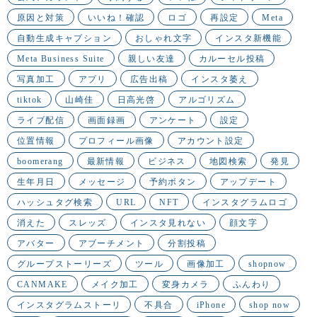
原因と対策
いいね！確認
ロゴ
再設定
Meta
自動生成キャプション
おしゃれ文字
インスタ新機能
Meta Business Suite
親しい友達
カルーセル投稿
写真加工
アプリ
広告出稿
インスタ萎え
tiktok
山崎佳
日高光啓
アルゴリズム
ライブ配信
画面録画
アンケート
設定
位置情報
プロフィール画像
アカウント設定
boomerang
最新情報
ビジネス
地図検索
発見
生年月日
メッセージ
予約ボタン
アップデート
ハッシュタグ検索
URL
NFT
インスタグラムロゴ
消えた
スレッズ
インスタ見れない
顔文字
アバター
アブーチメント
分割投稿
グループストーリーズ
ツール
画像加工
shopnow
CANMAKE
メイク加工
変身カメラ
ふんわり
インスタグラムストーリ
不具合
iPhone
shop now