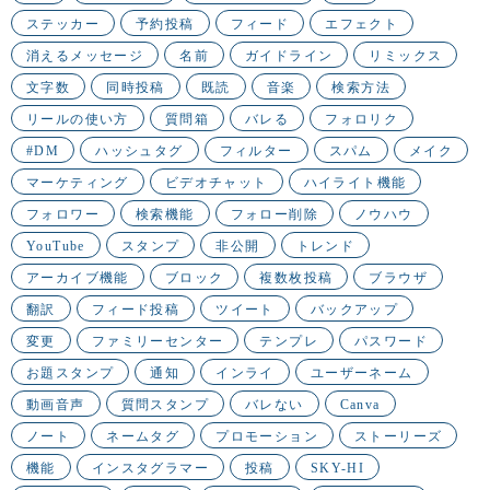
ステッカー
予約投稿
フィード
エフェクト
消えるメッセージ
名前
ガイドライン
リミックス
文字数
同時投稿
既読
音楽
検索方法
リールの使い方
質問箱
バレる
フォロリク
#DM
ハッシュタグ
フィルター
スパム
メイク
マーケティング
ビデオチャット
ハイライト機能
フォロワー
検索機能
フォロー削除
ノウハウ
YouTube
スタンプ
非公開
トレンド
アーカイブ機能
ブロック
複数枚投稿
ブラウザ
翻訳
フィード投稿
ツイート
バックアップ
変更
ファミリーセンター
テンプレ
パスワード
お題スタンプ
通知
インライ
ユーザーネーム
動画音声
質問スタンプ
バレない
Canva
ノート
ネームタグ
プロモーション
ストーリーズ
機能
インスタグラマー
投稿
SKY-HI