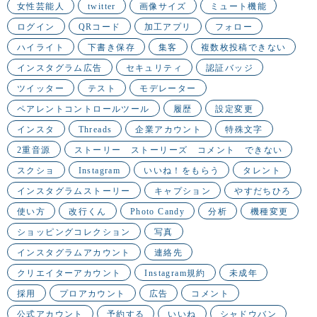
女性芸能人
twitter
画像サイズ
ミュート機能
ログイン
QRコード
加工アプリ
フォロー
ハイライト
下書き保存
集客
複数枚投稿できない
インスタグラム広告
セキュリティ
認証バッジ
ツイッター
テスト
モデレーター
ペアレントコントロールツール
履歴
設定変更
インスタ
Threads
企業アカウント
特殊文字
2重音源
ストーリー ストーリーズ コメント できない
スクショ
Instagram
いいね！をもらう
タレント
インスタグラムストーリー
キャプション
やすだちひろ
使い方
改行くん
Photo Candy
分析
機種変更
ショッピングコレクション
写真
インスタグラムアカウント
連絡先
クリエイターアカウント
Instagram規約
未成年
採用
プロアカウント
広告
コメント
公式アカウント
予約する
いいね
シャドウバン