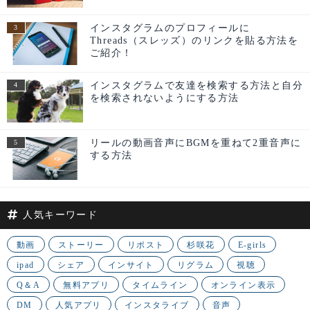
インスタグラムのプロフィールに
Threads（スレッズ）のリンクを貼る方法を
ご紹介！
インスタグラムで友達を検索する方法と自分
を検索されないようにする方法
リールの動画音声にBGMを重ねて2重音声に
する方法
人気キーワード
動画
ストーリー
リポスト
杉咲花
E-girls
ipad
シェア
インサイト
リグラム
視聴
Q＆A
無料アプリ
タイムライン
オンライン表示
DM
人気アプリ
インスタライブ
音声