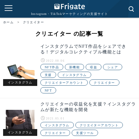
Instagram・TikTokマーケティングの支援サイト
ホーム
>
クリエイター
クリエイター の記事一覧
インスタグラムでNFT作品をシェアでき
る！デジタルコレクティブル機能とは
2022.08.06
NFT作品
新機能
収益
シェア
支援
インスタグラム
インスタグラム
クリエイターアカウント
クリエイター
NFT
クリエイターの収益化を支援？インスタグラ
ムが新たな機能を開発
2021.05.01
インスタグラム
クリエイターアカウント
インスタグラム
クリエイター
支援ツール