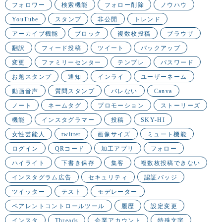
フォロワー
検索機能
フォロー削除
ノウハウ
YouTube
スタンプ
非公開
トレンド
アーカイブ機能
ブロック
複数枚投稿
ブラウザ
翻訳
フィード投稿
ツイート
バックアップ
変更
ファミリーセンター
テンプレ
パスワード
お題スタンプ
通知
インライ
ユーザーネーム
動画音声
質問スタンプ
バレない
Canva
ノート
ネームタグ
プロモーション
ストーリーズ
機能
インスタグラマー
投稿
SKY-HI
女性芸能人
twitter
画像サイズ
ミュート機能
ログイン
QRコード
加工アプリ
フォロー
ハイライト
下書き保存
集客
複数枚投稿できない
インスタグラム広告
セキュリティ
認証バッジ
ツイッター
テスト
モデレーター
ペアレントコントロールツール
履歴
設定変更
インスタ
Threads
企業アカウント
特殊文字