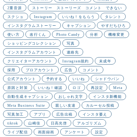
2重音源
ストーリー ストーリーズ コメント できない
スクショ
Instagram
いいね！をもらう
タレント
インスタグラムストーリー
キャプション
やすだちひろ
使い方
改行くん
Photo Candy
分析
機種変更
ショッピングコレクション
写真
インスタグラムアカウント
連絡先
クリエイターアカウント
Instagram規約
未成年
採用
プロアカウント
広告
コメント
公式アカウント
予約する
いいね
シャドウバン
原因と対策
いいね！確認
ロゴ
再設定
Meta
自動生成キャプション
おしゃれ文字
インスタ新機能
Meta Business Suite
親しい友達
カルーセル投稿
写真加工
アプリ
広告出稿
インスタ萎え
tiktok
山崎佳
日高光啓
アルゴリズム
ライブ配信
画面録画
アンケート
設定