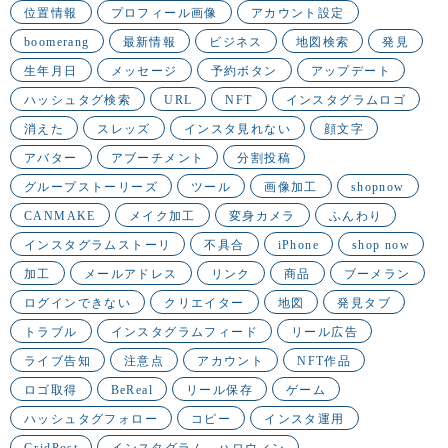
位置情報
プロフィール画像
アカウント設定
boomerang
最新情報
ビジネス
地図検索
発見
生年月日
メッセージ
予約ボタン
アップデート
ハッシュタグ検索
URL
NFT
インスタグラムロゴ
消えた
スレッズ
インスタ見れない
顔文字
アバター
アブーチメント
分割投稿
グループストーリーズ
ツール
画像加工
shopnow
CANMAKE
メイク加工
変身カメラ
ふんわり
インスタグラムストーリ
不具合
iPhone
shop now
加工
メールアドレス
リンク
商品
ブーメラン
ログインできない
クリエイター
地図
発見タブ
トラブル
インスタグラムフィード
リール広告
ライブ告知
注意点
アカウント
NFT作品
ロゴ取得
BeReal
リール保存
ゲーム
ハッシュタグフォロー
コピー
インスタ運用
GridPost
インスタグラム ハロウィン