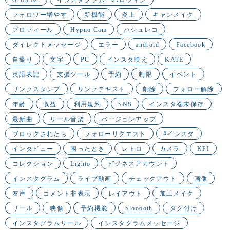
フォロワー増やす
新機能
炎上
キャンメイク
プロフィール
Hypno Cam
ハシュレコ
ダイレクトメッセージ
エラー
android
Facebook
自撮り
文字
PC
インスタ映え
KATE
英語表記
支援ツール
予約
制限
イベント
リンクスタンプ
リンクテキスト
削除
フォロー解除
年齢
収益
利用規約
SNS
インスタ端末保存
最新曲
リール音楽
バージョンアップ
ブロックされたら
フォローリクエスト
#インスタ
インタビュー
困ったとき
レトロ
カメラ
KPI
コレクション
Lighto
ビジネスアカウント
インスタグラム
ライブ動画
チェックアウト
画像
友達
コメント非表示
レイアウト
加工メイク
リール
映像
予約機能
Slooooth
タグ付け
インスタグラムリール
インスタグラムメッセージ