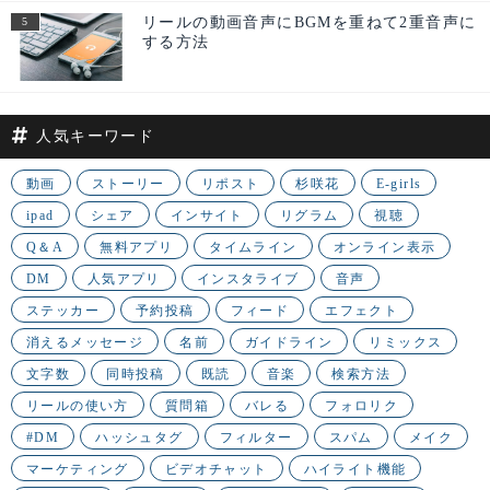
リールの動画音声にBGMを重ねて2重音声に
する方法
人気キーワード
動画
ストーリー
リポスト
杉咲花
E-girls
ipad
シェア
インサイト
リグラム
視聴
Q＆A
無料アプリ
タイムライン
オンライン表示
DM
人気アプリ
インスタライブ
音声
ステッカー
予約投稿
フィード
エフェクト
消えるメッセージ
名前
ガイドライン
リミックス
文字数
同時投稿
既読
音楽
検索方法
リールの使い方
質問箱
バレる
フォロリク
#DM
ハッシュタグ
フィルター
スパム
メイク
マーケティング
ビデオチャット
ハイライト機能