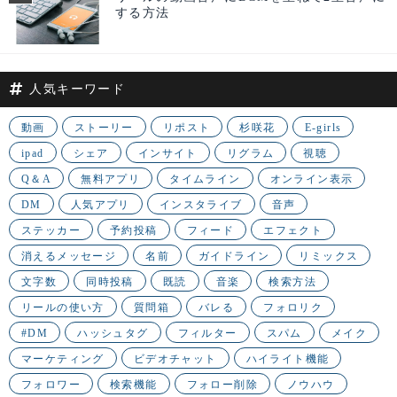
する方法
人気キーワード
動画
ストーリー
リポスト
杉咲花
E-girls
ipad
シェア
インサイト
リグラム
視聴
Q＆A
無料アプリ
タイムライン
オンライン表示
DM
人気アプリ
インスタライブ
音声
ステッカー
予約投稿
フィード
エフェクト
消えるメッセージ
名前
ガイドライン
リミックス
文字数
同時投稿
既読
音楽
検索方法
リールの使い方
質問箱
バレる
フォロリク
#DM
ハッシュタグ
フィルター
スパム
メイク
マーケティング
ビデオチャット
ハイライト機能
フォロワー
検索機能
フォロー削除
ノウハウ