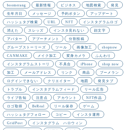
boomerang
最新情報
ビジネス
地図検索
発見
生年月日
メッセージ
予約ボタン
アップデート
ハッシュタグ検索
URL
NFT
インスタグラムロゴ
消えた
スレッズ
インスタ見れない
顔文字
アバター
アブーチメント
分割投稿
グループストーリーズ
ツール
画像加工
shopnow
CANMAKE
メイク加工
変身カメラ
ふんわり
インスタグラムストーリ
不具合
iPhone
shop now
加工
メールアドレス
リンク
商品
ブーメラン
ログインできない
クリエイター
地図
発見タブ
トラブル
インスタグラムフィード
リール広告
ライブ告知
注意点
アカウント
NFT作品
ロゴ取得
BeReal
リール保存
ゲーム
ハッシュタグフォロー
コピー
インスタ運用
GridPost
インスタグラム ハロウィン