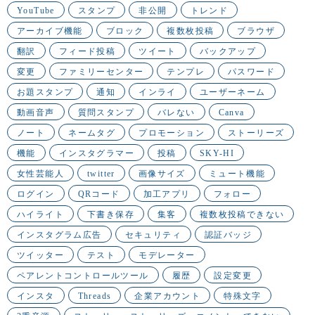
YouTube
スタンプ
非公開
トレンド
アーカイブ機能
ブロック
複数枚投稿
ブラウザ
翻訳
フィード投稿
ツイート
バックアップ
変更
ファミリーセンター
テンプレ
パスワード
お題スタンプ
通知
インライ
ユーザーネーム
動画音声
質問スタンプ
バレない
Canva
ノート
ネームタグ
プロモーション
ストーリーズ
機能
インスタグラマー
投稿
SKY-HI
女性芸能人
twitter
画像サイズ
ミュート機能
ログイン
QRコード
加工アプリ
フォロー
ハイライト
下書き保存
集客
複数枚投稿できない
インスタグラム広告
セキュリティ
認証バッジ
ツイッター
テスト
モデレーター
ペアレントコントロールツール
履歴
設定変更
インスタ
Threads
企業アカウント
特殊文字