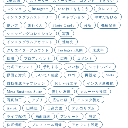
2重音源
ストーリー ストーリーズ コメント できない
スクショ
Instagram
いいね！をもらう
タレント
インスタグラムストーリー
キャプション
やすだちひろ
使い方
改行くん
Photo Candy
分析
機種変更
ショッピングコレクション
写真
インスタグラムアカウント
連絡先
クリエイターアカウント
Instagram規約
未成年
採用
プロアカウント
広告
コメント
公式アカウント
予約する
いいね
シャドウバン
原因と対策
いいね！確認
ロゴ
再設定
Meta
自動生成キャプション
おしゃれ文字
インスタ新機能
Meta Business Suite
親しい友達
カルーセル投稿
写真加工
アプリ
広告出稿
インスタ萎え
tiktok
山崎佳
日高光啓
アルゴリズム
ライブ配信
画面録画
アンケート
設定
位置情報
プロフィール画像
アカウント設定