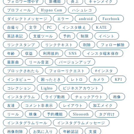
フォロワー増やす
新機能
炎上
キャンメイク
プロフィール
Hypno Cam
ハシュレコ
ダイレクトメッセージ
エラー
android
Facebook
自撮り
文字
PC
インスタ映え
KATE
英語表記
支援ツール
予約
制限
イベント
リンクスタンプ
リンクテキスト
削除
フォロー解除
年齢
収益
利用規約
SNS
インスタ端末保存
最新曲
リール音楽
バージョンアップ
ブロックされたら
フォローリクエスト
#インスタ
インタビュー
困ったとき
レトロ
カメラ
KPI
コレクション
Lighto
ビジネスアカウント
インスタグラム
ライブ動画
チェックアウト
画像
友達
コメント非表示
レイアウト
加工メイク
リール
映像
予約機能
Slooooth
タグ付け
インスタグラムリール
インスタグラムメッセージ
画像削除
お気に入り
年齢認証
支援