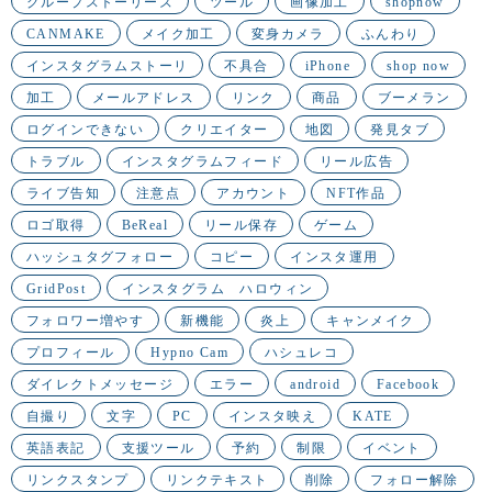
グループストーリーズ
ツール
画像加工
shopnow
CANMAKE
メイク加工
変身カメラ
ふんわり
インスタグラムストーリ
不具合
iPhone
shop now
加工
メールアドレス
リンク
商品
ブーメラン
ログインできない
クリエイター
地図
発見タブ
トラブル
インスタグラムフィード
リール広告
ライブ告知
注意点
アカウント
NFT作品
ロゴ取得
BeReal
リール保存
ゲーム
ハッシュタグフォロー
コピー
インスタ運用
GridPost
インスタグラム ハロウィン
フォロワー増やす
新機能
炎上
キャンメイク
プロフィール
Hypno Cam
ハシュレコ
ダイレクトメッセージ
エラー
android
Facebook
自撮り
文字
PC
インスタ映え
KATE
英語表記
支援ツール
予約
制限
イベント
リンクスタンプ
リンクテキスト
削除
フォロー解除