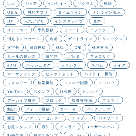
ipad
シェア
インサイト
リグラム
視聴
Q＆A
無料アプリ
タイムライン
オンライン表示
DM
人気アプリ
インスタライブ
音声
ステッカー
予約投稿
フィード
エフェクト
消えるメッセージ
名前
ガイドライン
リミックス
文字数
同時投稿
既読
音楽
検索方法
リールの使い方
質問箱
バレる
フォロリク
#DM
ハッシュタグ
フィルター
スパム
メイク
マーケティング
ビデオチャット
ハイライト機能
フォロワー
検索機能
フォロー削除
ノウハウ
YouTube
スタンプ
非公開
トレンド
アーカイブ機能
ブロック
複数枚投稿
ブラウザ
翻訳
フィード投稿
ツイート
バックアップ
変更
ファミリーセンター
テンプレ
パスワード
お題スタンプ
通知
インライ
ユーザーネーム
動画音声
質問スタンプ
バレない
Canva