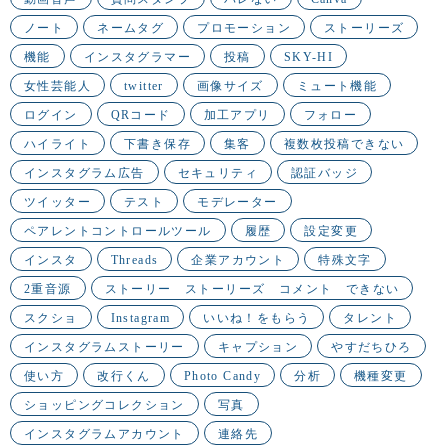
ノート
ネームタグ
プロモーション
ストーリーズ
機能
インスタグラマー
投稿
SKY-HI
女性芸能人
twitter
画像サイズ
ミュート機能
ログイン
QRコード
加工アプリ
フォロー
ハイライト
下書き保存
集客
複数枚投稿できない
インスタグラム広告
セキュリティ
認証バッジ
ツイッター
テスト
モデレーター
ペアレントコントロールツール
履歴
設定変更
インスタ
Threads
企業アカウント
特殊文字
2重音源
ストーリー ストーリーズ コメント できない
スクショ
Instagram
いいね！をもらう
タレント
インスタグラムストーリー
キャプション
やすだちひろ
使い方
改行くん
Photo Candy
分析
機種変更
ショッピングコレクション
写真
インスタグラムアカウント
連絡先