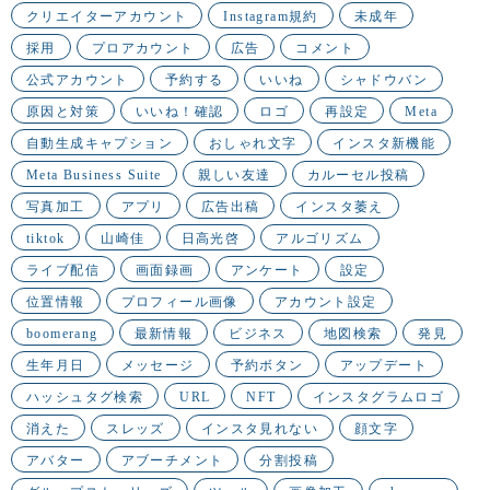
クリエイターアカウント
Instagram規約
未成年
採用
プロアカウント
広告
コメント
公式アカウント
予約する
いいね
シャドウバン
原因と対策
いいね！確認
ロゴ
再設定
Meta
自動生成キャプション
おしゃれ文字
インスタ新機能
Meta Business Suite
親しい友達
カルーセル投稿
写真加工
アプリ
広告出稿
インスタ萎え
tiktok
山崎佳
日高光啓
アルゴリズム
ライブ配信
画面録画
アンケート
設定
位置情報
プロフィール画像
アカウント設定
boomerang
最新情報
ビジネス
地図検索
発見
生年月日
メッセージ
予約ボタン
アップデート
ハッシュタグ検索
URL
NFT
インスタグラムロゴ
消えた
スレッズ
インスタ見れない
顔文字
アバター
アブーチメント
分割投稿