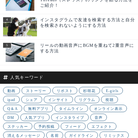
ご紹介！
インスタグラムで友達を検索する方法と自分
を検索されないようにする方法
リールの動画音声にBGMを重ねて2重音声に
する方法
人気キーワード
動画
ストーリー
リポスト
杉咲花
E-girls
ipad
シェア
インサイト
リグラム
視聴
Q＆A
無料アプリ
タイムライン
オンライン表示
DM
人気アプリ
インスタライブ
音声
ステッカー
予約投稿
フィード
エフェクト
消えるメッセージ
名前
ガイドライン
リミックス