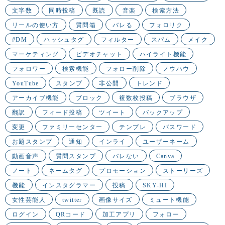
文字数
同時投稿
既読
音楽
検索方法
リールの使い方
質問箱
バレる
フォロリク
#DM
ハッシュタグ
フィルター
スパム
メイク
マーケティング
ビデオチャット
ハイライト機能
フォロワー
検索機能
フォロー削除
ノウハウ
YouTube
スタンプ
非公開
トレンド
アーカイブ機能
ブロック
複数枚投稿
ブラウザ
翻訳
フィード投稿
ツイート
バックアップ
変更
ファミリーセンター
テンプレ
パスワード
お題スタンプ
通知
インライ
ユーザーネーム
動画音声
質問スタンプ
バレない
Canva
ノート
ネームタグ
プロモーション
ストーリーズ
機能
インスタグラマー
投稿
SKY-HI
女性芸能人
twitter
画像サイズ
ミュート機能
ログイン
QRコード
加工アプリ
フォロー