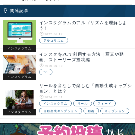
関連記事
インスタグラムのアルゴリズムを理解しよ
う！
2022.06.17
アルゴリズム
インスタグラム
インスタをPCで利用する方法｜写真や動
画、ストーリーズ投稿編
2019.09.30
PC
インスタグラム
リールを音なしで楽しむ「自動生成キャプシ
ョン」とは？
2024.07.01
インスタグラム
リール
フィード
自動生成キャプション
動画
キャプション
インスタグラム