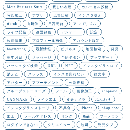
Meta Business Suite
親しい友達
カルーセル投稿
写真加工
アプリ
広告出稿
インスタ萎え
tiktok
山崎佳
日高光啓
アルゴリズム
ライブ配信
画面録画
アンケート
設定
位置情報
プロフィール画像
アカウント設定
boomerang
最新情報
ビジネス
地図検索
発見
生年月日
メッセージ
予約ボタン
アップデート
ハッシュタグ検索
URL
NFT
インスタグラムロゴ
消えた
スレッズ
インスタ見れない
顔文字
アバター
アブーチメント
分割投稿
グループストーリーズ
ツール
画像加工
shopnow
CANMAKE
メイク加工
変身カメラ
ふんわり
インスタグラムストーリ
不具合
iPhone
shop now
加工
メールアドレス
リンク
商品
ブーメラン
ログインできない
クリエイター
地図
発見タブ