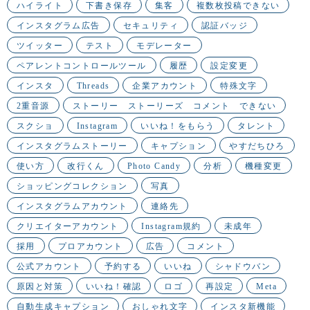
ハイライト
下書き保存
集客
複数枚投稿できない
インスタグラム広告
セキュリティ
認証バッジ
ツイッター
テスト
モデレーター
ペアレントコントロールツール
履歴
設定変更
インスタ
Threads
企業アカウント
特殊文字
2重音源
ストーリー ストーリーズ コメント できない
スクショ
Instagram
いいね！をもらう
タレント
インスタグラムストーリー
キャプション
やすだちひろ
使い方
改行くん
Photo Candy
分析
機種変更
ショッピングコレクション
写真
インスタグラムアカウント
連絡先
クリエイターアカウント
Instagram規約
未成年
採用
プロアカウント
広告
コメント
公式アカウント
予約する
いいね
シャドウバン
原因と対策
いいね！確認
ロゴ
再設定
Meta
自動生成キャプション
おしゃれ文字
インスタ新機能