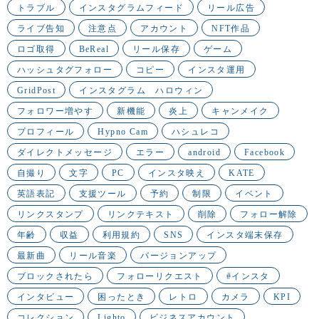
トラブル
インスタグラムフィード
リール広告
ライブ告知
注意点
アカウント
NFT作品
ロゴ取得
BeReal
リール保存
ゲーム
ハッシュタグフォロー
コピー
インスタ運用
GridPost
インスタグラム ハロウィン
フォロワー増やす
新機能
炎上
キャンメイク
プロフィール
Hypno Cam
ハシュレコ
ダイレクトメッセージ
エラー
android
Facebook
自撮り
文字
PC
インスタ映え
KATE
英語表記
支援ツール
予約
制限
イベント
リンクスタンプ
リンクテキスト
削除
フォロー解除
年齢
収益
利用規約
SNS
インスタ端末保存
最新曲
リール音楽
バージョンアップ
ブロックされたら
フォローリクエスト
#インスタ
インタビュー
困ったとき
レトロ
カメラ
KPI
コレクション
Lighto
ビジネスアカウント