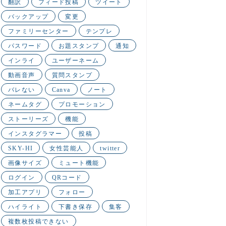
翻訳
フィード投稿
ツイート
バックアップ
変更
ファミリーセンター
テンプレ
パスワード
お題スタンプ
通知
インライ
ユーザーネーム
動画音声
質問スタンプ
バレない
Canva
ノート
ネームタグ
プロモーション
ストーリーズ
機能
インスタグラマー
投稿
SKY-HI
女性芸能人
twitter
画像サイズ
ミュート機能
ログイン
QRコード
加工アプリ
フォロー
ハイライト
下書き保存
集客
複数枚投稿できない