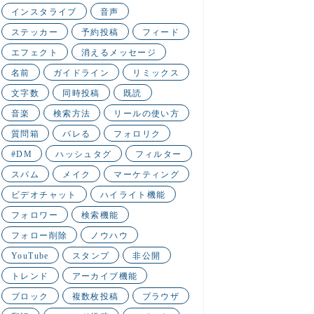
インスタライブ
音声
ステッカー
予約投稿
フィード
エフェクト
消えるメッセージ
名前
ガイドライン
リミックス
文字数
同時投稿
既読
音楽
検索方法
リールの使い方
質問箱
バレる
フォロリク
#DM
ハッシュタグ
フィルター
スパム
メイク
マーケティング
ビデオチャット
ハイライト機能
フォロワー
検索機能
フォロー削除
ノウハウ
YouTube
スタンプ
非公開
トレンド
アーカイブ機能
ブロック
複数枚投稿
ブラウザ