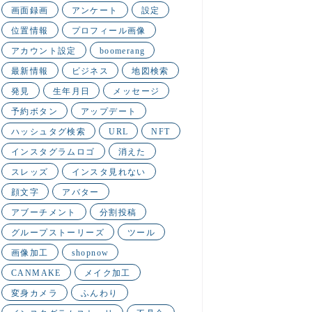
画面録画
アンケート
設定
位置情報
プロフィール画像
アカウント設定
boomerang
最新情報
ビジネス
地図検索
発見
生年月日
メッセージ
予約ボタン
アップデート
ハッシュタグ検索
URL
NFT
インスタグラムロゴ
消えた
スレッズ
インスタ見れない
顔文字
アバター
アブーチメント
分割投稿
グループストーリーズ
ツール
画像加工
shopnow
CANMAKE
メイク加工
変身カメラ
ふんわり