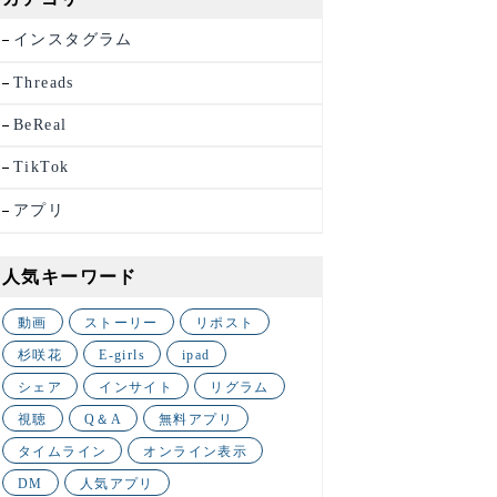
インスタグラム
Threads
BeReal
TikTok
アプリ
人気キーワード
動画
ストーリー
リポスト
杉咲花
E-girls
ipad
シェア
インサイト
リグラム
視聴
Q＆A
無料アプリ
タイムライン
オンライン表示
DM
人気アプリ