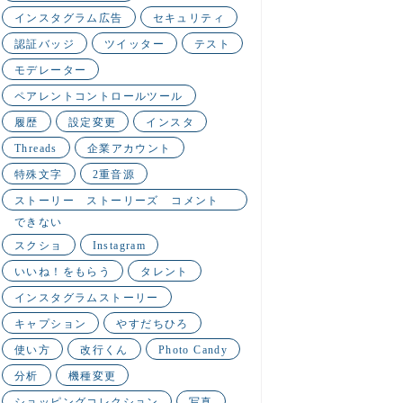
インスタグラム広告
セキュリティ
認証バッジ
ツイッター
テスト
モデレーター
ペアレントコントロールツール
履歴
設定変更
インスタ
Threads
企業アカウント
特殊文字
2重音源
ストーリー ストーリーズ コメント
できない
スクショ
Instagram
いいね！をもらう
タレント
インスタグラムストーリー
キャプション
やすだちひろ
使い方
改行くん
Photo Candy
分析
機種変更
ショッピングコレクション
写真