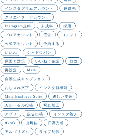
インスタグラムアカウント
連絡先
クリエイターアカウント
Instagram規約
未成年
採用
プロアカウント
広告
コメント
公式アカウント
予約する
いいね
シャドウバン
原因と対策
いいね！確認
ロゴ
再設定
Meta
自動生成キャプション
おしゃれ文字
インスタ新機能
Meta Business Suite
親しい友達
カルーセル投稿
写真加工
アプリ
広告出稿
インスタ萎え
tiktok
山崎佳
日高光啓
アルゴリズム
ライブ配信