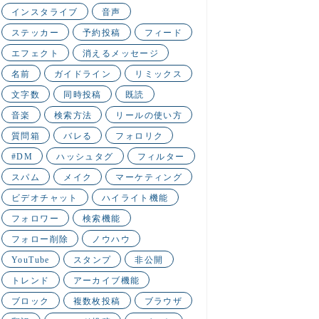
インスタライブ
音声
ステッカー
予約投稿
フィード
エフェクト
消えるメッセージ
名前
ガイドライン
リミックス
文字数
同時投稿
既読
音楽
検索方法
リールの使い方
質問箱
バレる
フォロリク
#DM
ハッシュタグ
フィルター
スパム
メイク
マーケティング
ビデオチャット
ハイライト機能
フォロワー
検索機能
フォロー削除
ノウハウ
YouTube
スタンプ
非公開
トレンド
アーカイブ機能
ブロック
複数枚投稿
ブラウザ