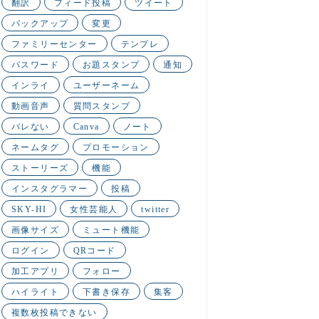
翻訳
フィード投稿
ツイート
バックアップ
変更
ファミリーセンター
テンプレ
パスワード
お題スタンプ
通知
インライ
ユーザーネーム
動画音声
質問スタンプ
バレない
Canva
ノート
ネームタグ
プロモーション
ストーリーズ
機能
インスタグラマー
投稿
SKY-HI
女性芸能人
twitter
画像サイズ
ミュート機能
ログイン
QRコード
加工アプリ
フォロー
ハイライト
下書き保存
集客
複数枚投稿できない