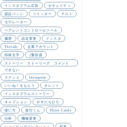
インスタグラム広告
セキュリティ
認証バッジ
ツイッター
テスト
モデレーター
ペアレントコントロールツール
履歴
設定変更
インスタ
Threads
企業アカウント
特殊文字
2重音源
ストーリー ストーリーズ コメント
できない
スクショ
Instagram
いいね！をもらう
タレント
インスタグラムストーリー
キャプション
やすだちひろ
使い方
改行くん
Photo Candy
分析
機種変更
ショッピングコレクション
写真