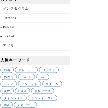
インスタグラム
Threads
BeReal
TikTok
アプリ
人気キーワード
動画
ストーリー
リポスト
杉咲花
E-girls
ipad
シェア
インサイト
リグラム
視聴
Q＆A
無料アプリ
タイムライン
オンライン表示
DM
人気アプリ