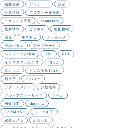
画面録画
アンケート
設定
位置情報
プロフィール画像
アカウント設定
boomerang
最新情報
ビジネス
地図検索
発見
生年月日
メッセージ
予約ボタン
アップデート
ハッシュタグ検索
URL
NFT
インスタグラムロゴ
消えた
スレッズ
インスタ見れない
顔文字
アバター
アブーチメント
分割投稿
グループストーリーズ
ツール
画像加工
shopnow
CANMAKE
メイク加工
変身カメラ
ふんわり