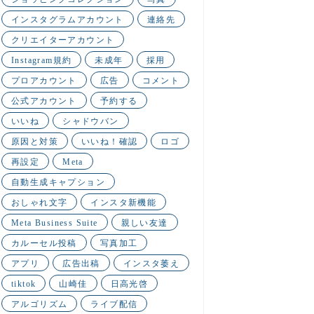
インスタグラムアカウント
連絡先
クリエイターアカウント
Instagram規約
未成年
採用
プロアカウント
広告
コメント
公式アカウント
予約する
いいね
シャドウバン
原因と対策
いいね！確認
ロゴ
再設定
Meta
自動生成キャプション
おしゃれ文字
インスタ新機能
Meta Business Suite
親しい友達
カルーセル投稿
写真加工
アプリ
広告出稿
インスタ萎え
tiktok
山崎佳
日高光啓
アルゴリズム
ライブ配信