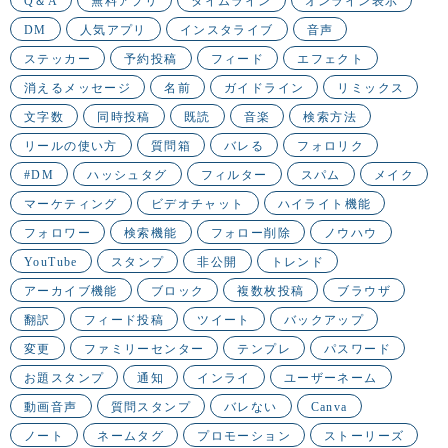
Q＆A
無料アプリ
タイムライン
オンライン表示
DM
人気アプリ
インスタライブ
音声
ステッカー
予約投稿
フィード
エフェクト
消えるメッセージ
名前
ガイドライン
リミックス
文字数
同時投稿
既読
音楽
検索方法
リールの使い方
質問箱
バレる
フォロリク
#DM
ハッシュタグ
フィルター
スパム
メイク
マーケティング
ビデオチャット
ハイライト機能
フォロワー
検索機能
フォロー削除
ノウハウ
YouTube
スタンプ
非公開
トレンド
アーカイブ機能
ブロック
複数枚投稿
ブラウザ
翻訳
フィード投稿
ツイート
バックアップ
変更
ファミリーセンター
テンプレ
パスワード
お題スタンプ
通知
インライ
ユーザーネーム
動画音声
質問スタンプ
バレない
Canva
ノート
ネームタグ
プロモーション
ストーリーズ