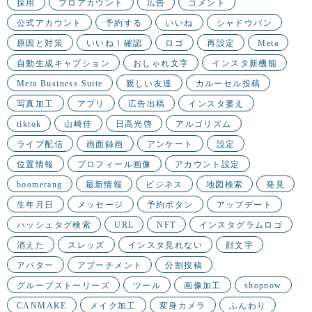
採用
プロアカウント
広告
コメント
公式アカウント
予約する
いいね
シャドウバン
原因と対策
いいね！確認
ロゴ
再設定
Meta
自動生成キャプション
おしゃれ文字
インスタ新機能
Meta Business Suite
親しい友達
カルーセル投稿
写真加工
アプリ
広告出稿
インスタ萎え
tiktok
山崎佳
日高光啓
アルゴリズム
ライブ配信
画面録画
アンケート
設定
位置情報
プロフィール画像
アカウント設定
boomerang
最新情報
ビジネス
地図検索
発見
生年月日
メッセージ
予約ボタン
アップデート
ハッシュタグ検索
URL
NFT
インスタグラムロゴ
消えた
スレッズ
インスタ見れない
顔文字
アバター
アブーチメント
分割投稿
グループストーリーズ
ツール
画像加工
shopnow
CANMAKE
メイク加工
変身カメラ
ふんわり