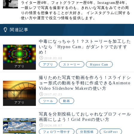
ライター歴4年、フォトグラファー歴6年、Instagram歴4年。
一眼レフで写真を撮影するのも、きれいな写真をみてその周
りの情景を想像することが大好き。 インスタグラムに関する
使い方や運営で役立つ情報を提供します。
関連記事
中毒になっちゃう！？ストーリーを加工した
いなら「Hypno Cam」がダントツでおすす
め！
2018.03.08
アプリ
ストーリー
Hypno Cam
アプリ
撮りためた写真で動画を作ろう！スライドシ
ョー形式の動画を手軽に作成できるAnimoto
Video Slideshow Makerの使い方
2017.02.23
ツール
動画
アプリ
写真を分割投稿しておしゃれなプロフィール
画面にしよう！Grid Postの使い方
2024.08.07
フォロワー増やす
分割投稿
GridPost