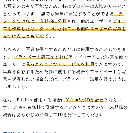
も写真の共有が可能なため、特にブロガーに人気のサービス
となっています。 誰でも簡単に設定することができる
「タ
グ」をつければ、自動的に分類
され、他のユーザーと
グルー
プを作成したり、タグつけされている他のユーザーの写真を
見つけることも可能
です。
もちろん、写真を保存するためだけに使用することもできま
す。
プライベート設定をすれば
アップロードした写真を他の
ユーザーに
見られることなくサービスを利用
できますので、
写真を保存するためだけに使用する場合やプライベートな写
真を保存したい場合などは、プライベート設定を行うように
しましょう。
なお、Flickrを使用する場合は
Yahoo!のIDが必要
となりま
す。 こちらも無料で登録することができますので、未登録の
場合はあらかじめ登録してIDを発行してください。