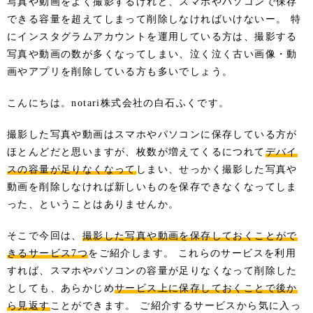
写真や動画をよく撮影するけれど、スマホやパソコンで保存
できる容量を超えてしまって削除しなければいけないー。 特
にインスタグラムアカウントを運用している方は、撮影する
写真や動画の数が多くなってしまい、泣く泣く古い画像・動
画やアプリを削除している方も多いでしょう。
こんにちは。notari株式会社の白石ふくです。
撮影した写真や動画はスマホやパソコンに保存している方が
ほとんどだと思いますが、枚数が増えてくるにつれて
デバイ
スの容量が足りなくなって
しまい、せっかく撮影した写真や
動画を削除しなければ新しいものを保存できなくなってしま
った、ということはありませんか。
そこで今回は、
撮影した写真や動画を保存しておくことがで
きるサービス7つ
をご紹介します。 これらのサービスを利用
すれば、スマホやパソコンの容量が足りなくなって削除した
としても、あらかじめ
サービス上に保存しておくことで後か
ら見返す
ことができます。 ご紹介するサービスから気に入っ