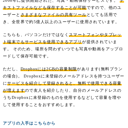
2008年に提供開始された、写真・動画保存サービスです。
テ
キストファイルなども保存することが可能
ですので、他のユ
ーザーと
さまざまなファイルの共有ツール
としても活用で
き、全世界で約5億人以上のユーザーに使用されています。
こちらも、パソコンだけではなく
スマートフォンやタブレッ
ト端末でもサービスを使用できるアプリ
が提供されていま
す。 そのため、場所を問わずいつでも写真や動画をアップロ
ードして保存可能です。
ただし、
Dropboxには2GBの容量制限
があります(無料プラン
の場合)。 Dropboxに未登録のメールアドレスを持つユーザー
に
サービスを紹介して登録されると、無料で使用できる容量
が増えます
ので友人を紹介したり、自分のメールアドレスの
うちDropboxに未登録のものを使用するなどして容量を増や
して使用することをおすすめします。
アプリの入手はこちらから