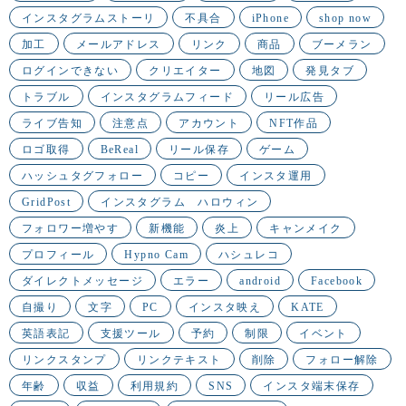
インスタグラムストーリ
不具合
iPhone
shop now
加工
メールアドレス
リンク
商品
ブーメラン
ログインできない
クリエイター
地図
発見タブ
トラブル
インスタグラムフィード
リール広告
ライブ告知
注意点
アカウント
NFT作品
ロゴ取得
BeReal
リール保存
ゲーム
ハッシュタグフォロー
コピー
インスタ運用
GridPost
インスタグラム ハロウィン
フォロワー増やす
新機能
炎上
キャンメイク
プロフィール
Hypno Cam
ハシュレコ
ダイレクトメッセージ
エラー
android
Facebook
自撮り
文字
PC
インスタ映え
KATE
英語表記
支援ツール
予約
制限
イベント
リンクスタンプ
リンクテキスト
削除
フォロー解除
年齢
収益
利用規約
SNS
インスタ端末保存