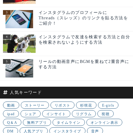
インスタグラムのプロフィールに
Threads（スレッズ）のリンクを貼る方法を
ご紹介！
インスタグラムで友達を検索する方法と自分
を検索されないようにする方法
リールの動画音声にBGMを重ねて2重音声に
する方法
人気キーワード
動画
ストーリー
リポスト
杉咲花
E-girls
ipad
シェア
インサイト
リグラム
視聴
Q＆A
無料アプリ
タイムライン
オンライン表示
DM
人気アプリ
インスタライブ
音声