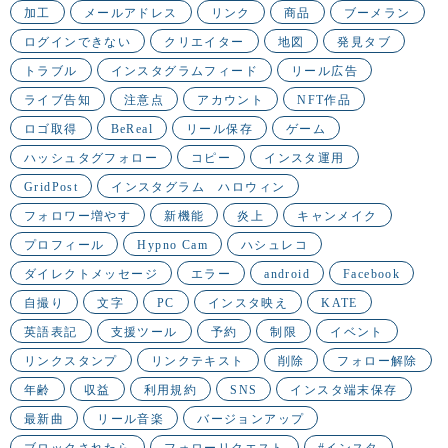
加工
メールアドレス
リンク
商品
ブーメラン
ログインできない
クリエイター
地図
発見タブ
トラブル
インスタグラムフィード
リール広告
ライブ告知
注意点
アカウント
NFT作品
ロゴ取得
BeReal
リール保存
ゲーム
ハッシュタグフォロー
コピー
インスタ運用
GridPost
インスタグラム ハロウィン
フォロワー増やす
新機能
炎上
キャンメイク
プロフィール
Hypno Cam
ハシュレコ
ダイレクトメッセージ
エラー
android
Facebook
自撮り
文字
PC
インスタ映え
KATE
英語表記
支援ツール
予約
制限
イベント
リンクスタンプ
リンクテキスト
削除
フォロー解除
年齢
収益
利用規約
SNS
インスタ端末保存
最新曲
リール音楽
バージョンアップ