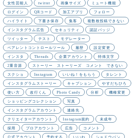
女性芸能人
twitter
画像サイズ
ミュート機能
ログイン
QRコード
加工アプリ
フォロー
ハイライト
下書き保存
集客
複数枚投稿できない
インスタグラム広告
セキュリティ
認証バッジ
ツイッター
テスト
モデレーター
ペアレントコントロールツール
履歴
設定変更
インスタ
Threads
企業アカウント
特殊文字
2重音源
ストーリー ストーリーズ コメント できない
スクショ
Instagram
いいね！をもらう
タレント
インスタグラムストーリー
キャプション
やすだちひろ
使い方
改行くん
Photo Candy
分析
機種変更
ショッピングコレクション
写真
インスタグラムアカウント
連絡先
クリエイターアカウント
Instagram規約
未成年
採用
プロアカウント
広告
コメント
公式アカウント
予約する
いいね
シャドウバン