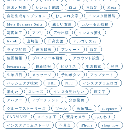
原因と対策
いいね！確認
ロゴ
再設定
Meta
自動生成キャプション
おしゃれ文字
インスタ新機能
Meta Business Suite
親しい友達
カルーセル投稿
写真加工
アプリ
広告出稿
インスタ萎え
tiktok
山崎佳
日高光啓
アルゴリズム
ライブ配信
画面録画
アンケート
設定
位置情報
プロフィール画像
アカウント設定
boomerang
最新情報
ビジネス
地図検索
発見
生年月日
メッセージ
予約ボタン
アップデート
ハッシュタグ検索
URL
NFT
インスタグラムロゴ
消えた
スレッズ
インスタ見れない
顔文字
アバター
アブーチメント
分割投稿
グループストーリーズ
ツール
画像加工
shopnow
CANMAKE
メイク加工
変身カメラ
ふんわり
インスタグラムストーリ
不具合
iPhone
shop now