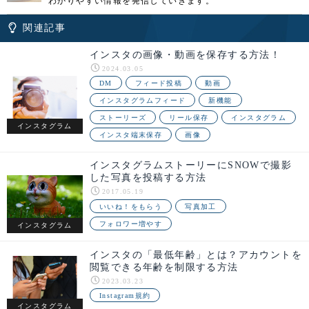
わかりやすい情報を発信していきます。
関連記事
インスタの画像・動画を保存する方法！
2024.03.05
DM
フィード投稿
動画
インスタグラムフィード
新機能
ストーリーズ
リール保存
インスタグラム
インスタグラム
インスタ端末保存
画像
インスタグラムストーリーにSNOWで撮影
した写真を投稿する方法
2017.05.19
いいね！をもらう
写真加工
フォロワー増やす
インスタグラム
インスタの「最低年齢」とは？アカウントを
閲覧できる年齢を制限する方法
2023.03.23
Instagram規約
インスタグラム