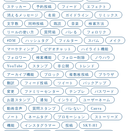
ステッカー
予約投稿
フィード
エフェクト
消えるメッセージ
名前
ガイドライン
リミックス
文字数
同時投稿
既読
音楽
検索方法
リールの使い方
質問箱
バレる
フォロリク
#DM
ハッシュタグ
フィルター
スパム
メイク
マーケティング
ビデオチャット
ハイライト機能
フォロワー
検索機能
フォロー削除
ノウハウ
YouTube
スタンプ
非公開
トレンド
アーカイブ機能
ブロック
複数枚投稿
ブラウザ
翻訳
フィード投稿
ツイート
バックアップ
変更
ファミリーセンター
テンプレ
パスワード
お題スタンプ
通知
インライ
ユーザーネーム
動画音声
質問スタンプ
バレない
Canva
ノート
ネームタグ
プロモーション
ストーリーズ
機能
インスタグラマー
投稿
SKY-HI