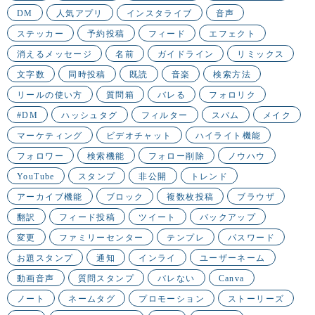
DM
人気アプリ
インスタライブ
音声
ステッカー
予約投稿
フィード
エフェクト
消えるメッセージ
名前
ガイドライン
リミックス
文字数
同時投稿
既読
音楽
検索方法
リールの使い方
質問箱
バレる
フォロリク
#DM
ハッシュタグ
フィルター
スパム
メイク
マーケティング
ビデオチャット
ハイライト機能
フォロワー
検索機能
フォロー削除
ノウハウ
YouTube
スタンプ
非公開
トレンド
アーカイブ機能
ブロック
複数枚投稿
ブラウザ
翻訳
フィード投稿
ツイート
バックアップ
変更
ファミリーセンター
テンプレ
パスワード
お題スタンプ
通知
インライ
ユーザーネーム
動画音声
質問スタンプ
バレない
Canva
ノート
ネームタグ
プロモーション
ストーリーズ