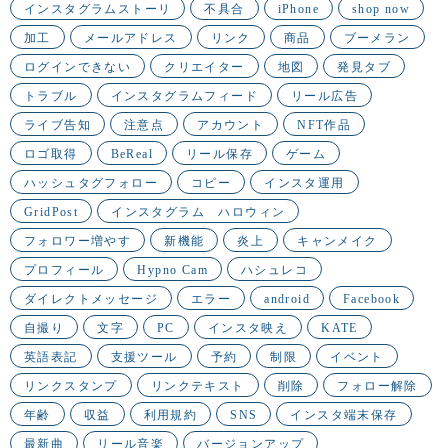
インスタグラムストーリ
不具合
iPhone
shop now
加工
メールアドレス
リンク
商品
ブーメラン
ログインできない
クリエイター
地図
発見タブ
トラブル
インスタグラムフィード
リール広告
ライブ告知
注意点
アカウント
NFT作品
ロゴ取得
BeReal
リール保存
ゲーム
ハッシュタグフォロー
コピー
インスタ運用
GridPost
インスタグラム ハロウィン
フォロワー増やす
新機能
炎上
キャンメイク
プロフィール
Hypno Cam
ハシュレコ
ダイレクトメッセージ
エラー
android
Facebook
自撮り
文字
PC
インスタ映え
KATE
英語表記
支援ツール
予約
制限
イベント
リンクスタンプ
リンクテキスト
削除
フォロー解除
年齢
収益
利用規約
SNS
インスタ端末保存
最新曲
リール音楽
バージョンアップ