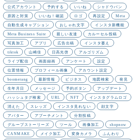
公式アカウント
予約する
いいね
シャドウバン
原因と対策
いいね！確認
ロゴ
再設定
Meta
自動生成キャプション
おしゃれ文字
インスタ新機能
Meta Business Suite
親しい友達
カルーセル投稿
写真加工
アプリ
広告出稿
インスタ萎え
tiktok
山崎佳
日高光啓
アルゴリズム
ライブ配信
画面録画
アンケート
設定
位置情報
プロフィール画像
アカウント設定
boomerang
最新情報
ビジネス
地図検索
発見
生年月日
メッセージ
予約ボタン
アップデート
ハッシュタグ検索
URL
NFT
インスタグラムロゴ
消えた
スレッズ
インスタ見れない
顔文字
アバター
アブーチメント
分割投稿
グループストーリーズ
ツール
画像加工
shopnow
CANMAKE
メイク加工
変身カメラ
ふんわり