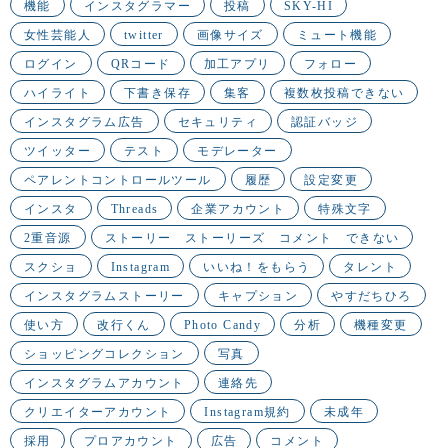
機能
インスタグラマー
投稿
SKY-HI
女性芸能人
twitter
画像サイズ
ミュート機能
ログイン
QRコード
加工アプリ
フォロー
ハイライト
下書き保存
集客
複数枚投稿できない
インスタグラム広告
セキュリティ
認証バッジ
ツイッター
テスト
モデレーター
ペアレントコントロールツール
履歴
設定変更
インスタ
Threads
企業アカウント
特殊文字
2重音源
ストーリー ストーリーズ コメント できない
スクショ
Instagram
いいね！をもらう
タレント
インスタグラムストーリー
キャプション
やすだちひろ
使い方
改行くん
Photo Candy
分析
機種変更
ショッピングコレクション
写真
インスタグラムアカウント
連絡先
クリエイターアカウント
Instagram規約
未成年
採用
プロアカウント
広告
コメント