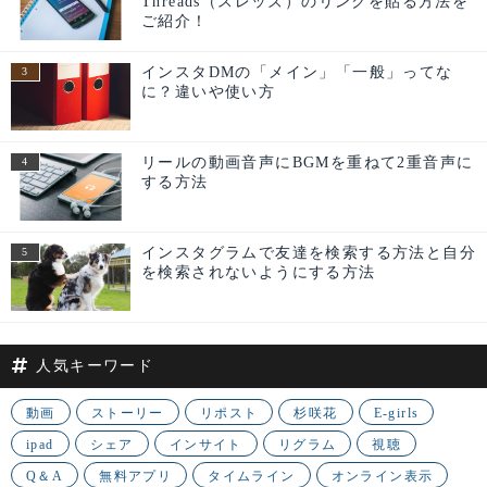
Threads（スレッズ）のリンクを貼る方法を
ご紹介！
インスタDMの「メイン」「一般」ってな
に？違いや使い方
リールの動画音声にBGMを重ねて2重音声に
する方法
インスタグラムで友達を検索する方法と自分
を検索されないようにする方法
人気キーワード
動画
ストーリー
リポスト
杉咲花
E-girls
ipad
シェア
インサイト
リグラム
視聴
Q＆A
無料アプリ
タイムライン
オンライン表示