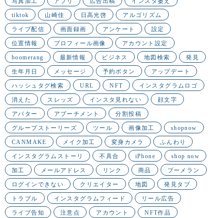
写真加工
アプリ
広告出稿
インスタ萎え
tiktok
山崎佳
日高光啓
アルゴリズム
ライブ配信
画面録画
アンケート
設定
位置情報
プロフィール画像
アカウント設定
boomerang
最新情報
ビジネス
地図検索
発見
生年月日
メッセージ
予約ボタン
アップデート
ハッシュタグ検索
URL
NFT
インスタグラムロゴ
消えた
スレッズ
インスタ見れない
顔文字
アバター
アブーチメント
分割投稿
グループストーリーズ
ツール
画像加工
shopnow
CANMAKE
メイク加工
変身カメラ
ふんわり
インスタグラムストーリ
不具合
iPhone
shop now
加工
メールアドレス
リンク
商品
ブーメラン
ログインできない
クリエイター
地図
発見タブ
トラブル
インスタグラムフィード
リール広告
ライブ告知
注意点
アカウント
NFT作品