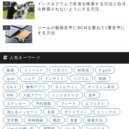
インスタグラムで友達を検索する方法と自分
を検索されないようにする方法
リールの動画音声にBGMを重ねて2重音声に
する方法
人気キーワード
動画
ストーリー
リポスト
杉咲花
E-girls
ipad
シェア
インサイト
リグラム
視聴
Q＆A
無料アプリ
タイムライン
オンライン表示
DM
人気アプリ
インスタライブ
音声
ステッカー
予約投稿
フィード
エフェクト
消えるメッセージ
名前
ガイドライン
リミックス
文字数
同時投稿
既読
音楽
検索方法
リールの使い方
質問箱
バレる
フォロリク