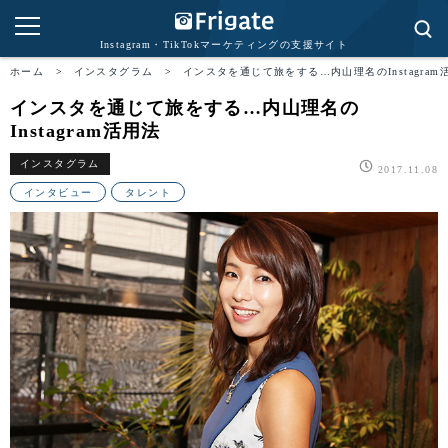
Instagram・TikTokマーケティングの支援サイト
ホーム
>
インスタグラム
>
インスタを通じて旅をする…内山理名のInstagram
インスタを通じて旅をする…内山理名の
Instagram活用法
インスタグラム
2017.11.08
インタビュー
タレント