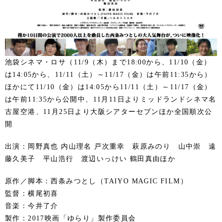
池袋シネマ・ロサ（11/9（木）まで18:00から、11/10（金）
は14:05から、11/11（土）～11/17（金）は午前11:35から）
ほかにて11/10（金）は14:05から11/11（土）～11/17（金）
は午前11:35から公開中、11月11日よりミッドランドシネマ名
古屋空港、11月25日より大阪シアターセブンほか全国順次公
開
出演：岡野真也 内山理名 戸次重幸 萩原みのり 山中崇 遠
藤久美子 平山浩行 渡辺いっけい 鶴田真由ほか
原作／脚本：西条みつとし（TAIYO MAGIC FILM）
監督：横尾初喜
音楽：今井了介
製作：2017映画「ゆらり」製作委員会