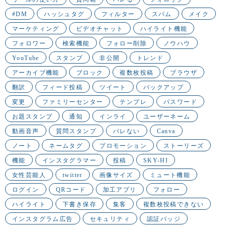
#DM
ハッシュタグ
フィルター
スパム
メイク
マーケティング
ビデオチャット
ハイライト機能
フォロワー
検索機能
フォロー削除
ノウハウ
YouTube
スタンプ
非公開
トレンド
アーカイブ機能
ブロック
複数枚投稿
ブラウザ
翻訳
フィード投稿
ツイート
バックアップ
変更
ファミリーセンター
テンプレ
パスワード
お題スタンプ
通知
インライ
ユーザーネーム
動画音声
質問スタンプ
バレない
Canva
ノート
ネームタグ
プロモーション
ストーリーズ
機能
インスタグラマー
投稿
SKY-HI
女性芸能人
twitter
画像サイズ
ミュート機能
ログイン
QRコード
加工アプリ
フォロー
ハイライト
下書き保存
集客
複数枚投稿できない
インスタグラム広告
セキュリティ
認証バッジ