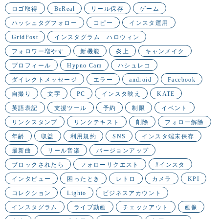
ロゴ取得
BeReal
リール保存
ゲーム
ハッシュタグフォロー
コピー
インスタ運用
GridPost
インスタグラム ハロウィン
フォロワー増やす
新機能
炎上
キャンメイク
プロフィール
Hypno Cam
ハシュレコ
ダイレクトメッセージ
エラー
android
Facebook
自撮り
文字
PC
インスタ映え
KATE
英語表記
支援ツール
予約
制限
イベント
リンクスタンプ
リンクテキスト
削除
フォロー解除
年齢
収益
利用規約
SNS
インスタ端末保存
最新曲
リール音楽
バージョンアップ
ブロックされたら
フォローリクエスト
#インスタ
インタビュー
困ったとき
レトロ
カメラ
KPI
コレクション
Lighto
ビジネスアカウント
インスタグラム
ライブ動画
チェックアウト
画像