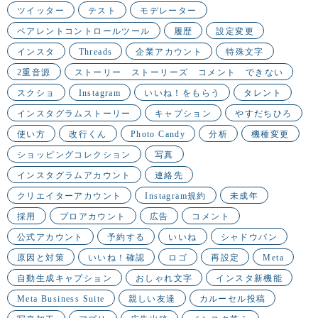
ツイッター
テスト
モデレーター
ペアレントコントロールツール
履歴
設定変更
インスタ
Threads
企業アカウント
特殊文字
2重音源
ストーリー ストーリーズ コメント できない
スクショ
Instagram
いいね！をもらう
タレント
インスタグラムストーリー
キャプション
やすだちひろ
使い方
改行くん
Photo Candy
分析
機種変更
ショッピングコレクション
写真
インスタグラムアカウント
連絡先
クリエイターアカウント
Instagram規約
未成年
採用
プロアカウント
広告
コメント
公式アカウント
予約する
いいね
シャドウバン
原因と対策
いいね！確認
ロゴ
再設定
Meta
自動生成キャプション
おしゃれ文字
インスタ新機能
Meta Business Suite
親しい友達
カルーセル投稿