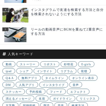
インスタグラムで友達を検索する方法と自分
を検索されないようにする方法
リールの動画音声にBGMを重ねて2重音声に
する方法
人気キーワード
動画
ストーリー
リポスト
杉咲花
E-girls
ipad
シェア
インサイト
リグラム
視聴
Q＆A
無料アプリ
タイムライン
オンライン表示
DM
人気アプリ
インスタライブ
音声
ステッカー
予約投稿
フィード
エフェクト
消えるメッセージ
名前
ガイドライン
リミックス
文字数
同時投稿
既読
音楽
検索方法