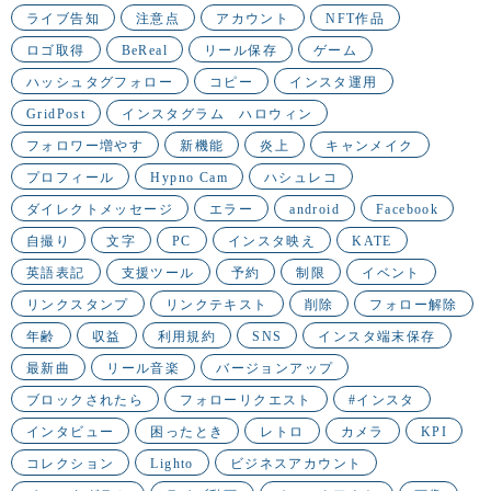
ライブ告知
注意点
アカウント
NFT作品
ロゴ取得
BeReal
リール保存
ゲーム
ハッシュタグフォロー
コピー
インスタ運用
GridPost
インスタグラム ハロウィン
フォロワー増やす
新機能
炎上
キャンメイク
プロフィール
Hypno Cam
ハシュレコ
ダイレクトメッセージ
エラー
android
Facebook
自撮り
文字
PC
インスタ映え
KATE
英語表記
支援ツール
予約
制限
イベント
リンクスタンプ
リンクテキスト
削除
フォロー解除
年齢
収益
利用規約
SNS
インスタ端末保存
最新曲
リール音楽
バージョンアップ
ブロックされたら
フォローリクエスト
#インスタ
インタビュー
困ったとき
レトロ
カメラ
KPI
コレクション
Lighto
ビジネスアカウント