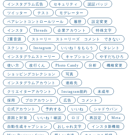
インスタグラム広告
セキュリティ
認証バッジ
ツイッター
テスト
モデレーター
ペアレントコントロールツール
履歴
設定変更
インスタ
Threads
企業アカウント
特殊文字
2重音源
ストーリー ストーリーズ コメント できない
スクショ
Instagram
いいね！をもらう
タレント
インスタグラムストーリー
キャプション
やすだちひろ
使い方
改行くん
Photo Candy
分析
機種変更
ショッピングコレクション
写真
インスタグラムアカウント
連絡先
クリエイターアカウント
Instagram規約
未成年
採用
プロアカウント
広告
コメント
公式アカウント
予約する
いいね
シャドウバン
原因と対策
いいね！確認
ロゴ
再設定
Meta
自動生成キャプション
おしゃれ文字
インスタ新機能