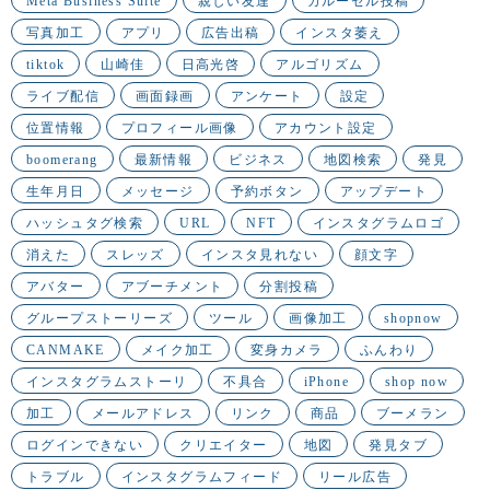
Meta Business Suite
親しい友達
カルーセル投稿
写真加工
アプリ
広告出稿
インスタ萎え
tiktok
山崎佳
日高光啓
アルゴリズム
ライブ配信
画面録画
アンケート
設定
位置情報
プロフィール画像
アカウント設定
boomerang
最新情報
ビジネス
地図検索
発見
生年月日
メッセージ
予約ボタン
アップデート
ハッシュタグ検索
URL
NFT
インスタグラムロゴ
消えた
スレッズ
インスタ見れない
顔文字
アバター
アブーチメント
分割投稿
グループストーリーズ
ツール
画像加工
shopnow
CANMAKE
メイク加工
変身カメラ
ふんわり
インスタグラムストーリ
不具合
iPhone
shop now
加工
メールアドレス
リンク
商品
ブーメラン
ログインできない
クリエイター
地図
発見タブ
トラブル
インスタグラムフィード
リール広告