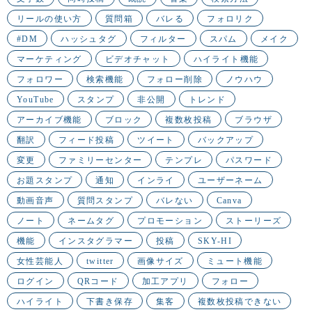
リールの使い方
質問箱
バレる
フォロリク
#DM
ハッシュタグ
フィルター
スパム
メイク
マーケティング
ビデオチャット
ハイライト機能
フォロワー
検索機能
フォロー削除
ノウハウ
YouTube
スタンプ
非公開
トレンド
アーカイブ機能
ブロック
複数枚投稿
ブラウザ
翻訳
フィード投稿
ツイート
バックアップ
変更
ファミリーセンター
テンプレ
パスワード
お題スタンプ
通知
インライ
ユーザーネーム
動画音声
質問スタンプ
バレない
Canva
ノート
ネームタグ
プロモーション
ストーリーズ
機能
インスタグラマー
投稿
SKY-HI
女性芸能人
twitter
画像サイズ
ミュート機能
ログイン
QRコード
加工アプリ
フォロー
ハイライト
下書き保存
集客
複数枚投稿できない