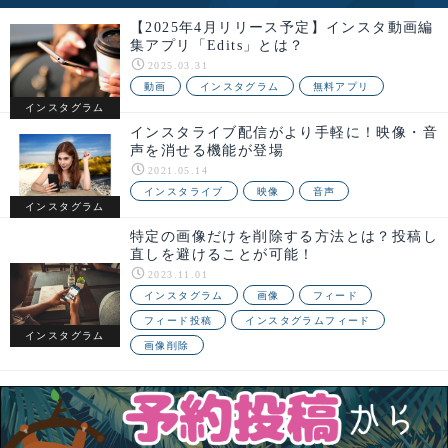
【2025年4月リリース予定】インスタ動画編
集アプリ「Edits」とは？
2025.03.31
動画
インスタグラム
無料アプリ
インスタグラム
インスタライブ配信がより手軽に！映像・音
声を消せる機能が登場
2021.05.14
インスタライブ
映像
音声
インスタグラム
特定の画像だけを削除する方法とは？投稿し
直しを避けることが可能！
2023.11.01
インスタグラム
画像
フィード
フィード投稿
インスタグラムフィード
インスタグラム
画像削除