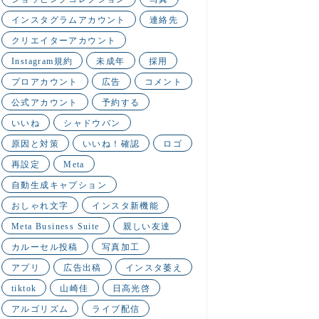
インスタグラムアカウント
連絡先
クリエイターアカウント
Instagram規約
未成年
採用
プロアカウント
広告
コメント
公式アカウント
予約する
いいね
シャドウバン
原因と対策
いいね！確認
ロゴ
再設定
Meta
自動生成キャプション
おしゃれ文字
インスタ新機能
Meta Business Suite
親しい友達
カルーセル投稿
写真加工
アプリ
広告出稿
インスタ萎え
tiktok
山崎佳
日高光啓
アルゴリズム
ライブ配信