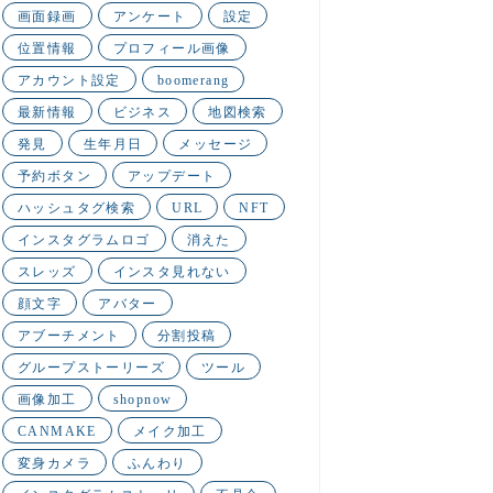
画面録画
アンケート
設定
位置情報
プロフィール画像
アカウント設定
boomerang
最新情報
ビジネス
地図検索
発見
生年月日
メッセージ
予約ボタン
アップデート
ハッシュタグ検索
URL
NFT
インスタグラムロゴ
消えた
スレッズ
インスタ見れない
顔文字
アバター
アブーチメント
分割投稿
グループストーリーズ
ツール
画像加工
shopnow
CANMAKE
メイク加工
変身カメラ
ふんわり