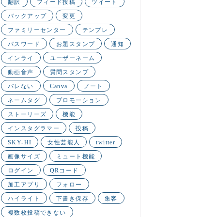
翻訳
フィード投稿
ツイート
バックアップ
変更
ファミリーセンター
テンプレ
パスワード
お題スタンプ
通知
インライ
ユーザーネーム
動画音声
質問スタンプ
バレない
Canva
ノート
ネームタグ
プロモーション
ストーリーズ
機能
インスタグラマー
投稿
SKY-HI
女性芸能人
twitter
画像サイズ
ミュート機能
ログイン
QRコード
加工アプリ
フォロー
ハイライト
下書き保存
集客
複数枚投稿できない