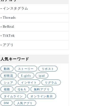
インスタグラム
Threads
BeReal
TikTok
アプリ
人気キーワード
動画
ストーリー
リポスト
杉咲花
E-girls
ipad
シェア
インサイト
リグラム
視聴
Q＆A
無料アプリ
タイムライン
オンライン表示
DM
人気アプリ