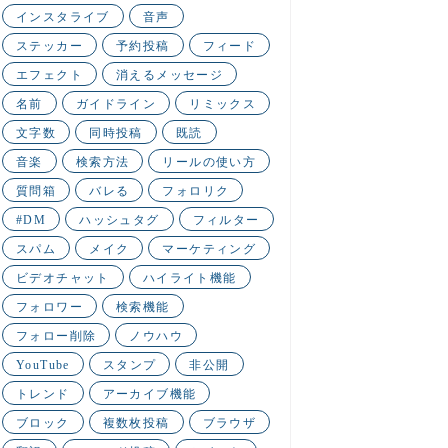
インスタライブ
音声
ステッカー
予約投稿
フィード
エフェクト
消えるメッセージ
名前
ガイドライン
リミックス
文字数
同時投稿
既読
音楽
検索方法
リールの使い方
質問箱
バレる
フォロリク
#DM
ハッシュタグ
フィルター
スパム
メイク
マーケティング
ビデオチャット
ハイライト機能
フォロワー
検索機能
フォロー削除
ノウハウ
YouTube
スタンプ
非公開
トレンド
アーカイブ機能
ブロック
複数枚投稿
ブラウザ