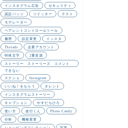
インスタグラム広告
セキュリティ
認証バッジ
ツイッター
テスト
モデレーター
ペアレントコントロールツール
履歴
設定変更
インスタ
Threads
企業アカウント
特殊文字
2重音源
ストーリー ストーリーズ コメント
できない
スクショ
Instagram
いいね！をもらう
タレント
インスタグラムストーリー
キャプション
やすだちひろ
使い方
改行くん
Photo Candy
分析
機種変更
ショッピングコレクション
写真