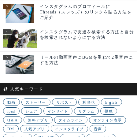
インスタグラムのプロフィールに
Threads（スレッズ）のリンクを貼る方法を
ご紹介！
インスタグラムで友達を検索する方法と自分
を検索されないようにする方法
リールの動画音声にBGMを重ねて2重音声に
する方法
人気キーワード
動画
ストーリー
リポスト
杉咲花
E-girls
ipad
シェア
インサイト
リグラム
視聴
Q＆A
無料アプリ
タイムライン
オンライン表示
DM
人気アプリ
インスタライブ
音声