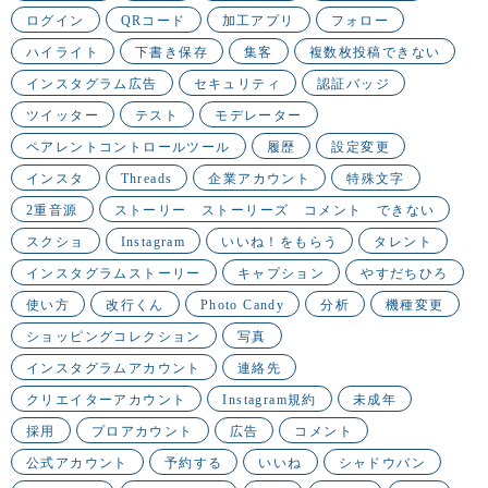
ログイン
QRコード
加工アプリ
フォロー
ハイライト
下書き保存
集客
複数枚投稿できない
インスタグラム広告
セキュリティ
認証バッジ
ツイッター
テスト
モデレーター
ペアレントコントロールツール
履歴
設定変更
インスタ
Threads
企業アカウント
特殊文字
2重音源
ストーリー ストーリーズ コメント できない
スクショ
Instagram
いいね！をもらう
タレント
インスタグラムストーリー
キャプション
やすだちひろ
使い方
改行くん
Photo Candy
分析
機種変更
ショッピングコレクション
写真
インスタグラムアカウント
連絡先
クリエイターアカウント
Instagram規約
未成年
採用
プロアカウント
広告
コメント
公式アカウント
予約する
いいね
シャドウバン