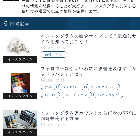
一眼レフで写真を撮影するのも、きれいな写真をみてその周
りの情景を想像することが大好き。 インスタグラムに関する
使い方や運営で役立つ情報を提供します。
関連記事
インスタグラムの画像サイズって？最適なサ
イズを知っておこう！
2024.06.18
画像サイズ
インスタグラム
フォロワー数やいいね数に影響を及ぼす「シ
ャドウバン」とは？
2024.07.25
投稿
フォロワー
インスタグラム
いいね
シャドウバン
ハッシュタグ
インスタグラム
インスタグラムアカウントからほかのSNSに
同時投稿する方法
2022.04.15
インスタグラム