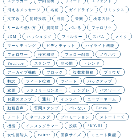
ステッカー
予約投稿
フィード
エフェクト
消えるメッセージ
名前
ガイドライン
リミックス
文字数
同時投稿
既読
音楽
検索方法
リールの使い方
質問箱
バレる
フォロリク
#DM
ハッシュタグ
フィルター
スパム
メイク
マーケティング
ビデオチャット
ハイライト機能
フォロワー
検索機能
フォロー削除
ノウハウ
YouTube
スタンプ
非公開
トレンド
アーカイブ機能
ブロック
複数枚投稿
ブラウザ
翻訳
フィード投稿
ツイート
バックアップ
変更
ファミリーセンター
テンプレ
パスワード
お題スタンプ
通知
インライ
ユーザーネーム
動画音声
質問スタンプ
バレない
Canva
ノート
ネームタグ
プロモーション
ストーリーズ
機能
インスタグラマー
投稿
SKY-HI
女性芸能人
twitter
画像サイズ
ミュート機能