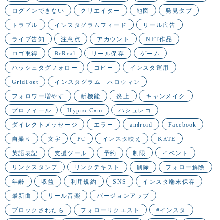
ログインできない
クリエイター
地図
発見タブ
トラブル
インスタグラムフィード
リール広告
ライブ告知
注意点
アカウント
NFT作品
ロゴ取得
BeReal
リール保存
ゲーム
ハッシュタグフォロー
コピー
インスタ運用
GridPost
インスタグラム ハロウィン
フォロワー増やす
新機能
炎上
キャンメイク
プロフィール
Hypno Cam
ハシュレコ
ダイレクトメッセージ
エラー
android
Facebook
自撮り
文字
PC
インスタ映え
KATE
英語表記
支援ツール
予約
制限
イベント
リンクスタンプ
リンクテキスト
削除
フォロー解除
年齢
収益
利用規約
SNS
インスタ端末保存
最新曲
リール音楽
バージョンアップ
ブロックされたら
フォローリクエスト
#インスタ