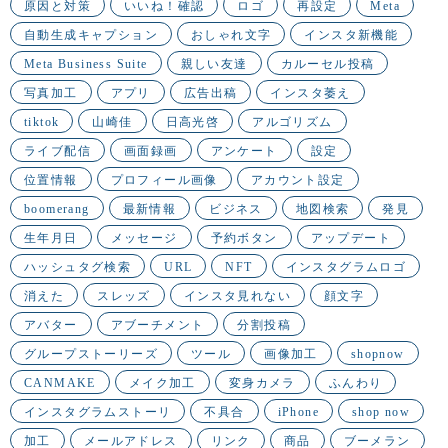
原因と対策
いいね！確認
ロゴ
再設定
Meta
自動生成キャプション
おしゃれ文字
インスタ新機能
Meta Business Suite
親しい友達
カルーセル投稿
写真加工
アプリ
広告出稿
インスタ萎え
tiktok
山崎佳
日高光啓
アルゴリズム
ライブ配信
画面録画
アンケート
設定
位置情報
プロフィール画像
アカウント設定
boomerang
最新情報
ビジネス
地図検索
発見
生年月日
メッセージ
予約ボタン
アップデート
ハッシュタグ検索
URL
NFT
インスタグラムロゴ
消えた
スレッズ
インスタ見れない
顔文字
アバター
アブーチメント
分割投稿
グループストーリーズ
ツール
画像加工
shopnow
CANMAKE
メイク加工
変身カメラ
ふんわり
インスタグラムストーリ
不具合
iPhone
shop now
加工
メールアドレス
リンク
商品
ブーメラン